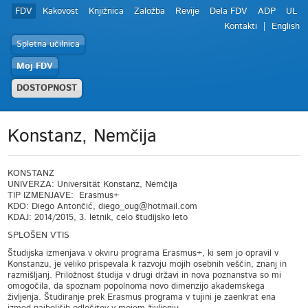
FDV
Kakovost
Knjižnica
Založba
Revije
Dela FDV
ADP
UL
Kontakti
English
Spletna učilnica
Moj FDV
DOSTOPNOST
Konstanz, Nemčija
KONSTANZ
UNIVERZA: Universität Konstanz, Nemčija
TIP IZMENJAVE: Erasmus+
KDO: Diego Antončić, diego_oug@hotmail.com
KDAJ: 2014/2015, 3. letnik, celo študijsko leto
SPLOŠEN VTIS
Študijska izmenjava v okviru programa Erasmus+, ki sem jo opravil v
Konstanzu, je veliko prispevala k razvoju mojih osebnih veščin, znanj in
razmišljanj. Priložnost študija v drugi državi in nova poznanstva so mi
omogočila, da spoznam popolnoma novo dimenzijo akademskega
življenja. Študiranje prek Erasmus programa v tujini je zaenkrat ena