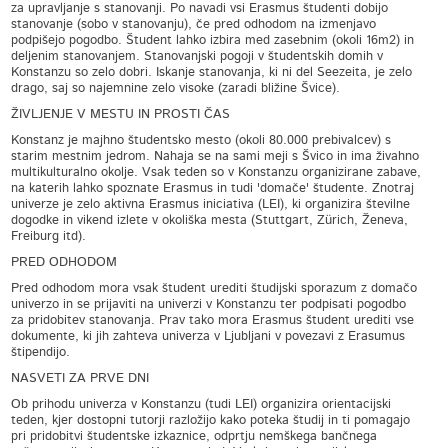
za upravljanje s stanovanji. Po navadi vsi Erasmus študenti dobijo
stanovanje (sobo v stanovanju), če pred odhodom na izmenjavo
podpišejo pogodbo. Študent lahko izbira med zasebnim (okoli 16m2) in
deljenim stanovanjem. Stanovanjski pogoji v študentskih domih v
Konstanzu so zelo dobri. Iskanje stanovanja, ki ni del Seezeita, je zelo
drago, saj so najemnine zelo visoke (zaradi bližine Švice).
ŽIVLJENJE V MESTU IN PROSTI ČAS
Konstanz je majhno študentsko mesto (okoli 80.000 prebivalcev) s
starim mestnim jedrom. Nahaja se na sami meji s Švico in ima živahno
multikulturalno okolje. Vsak teden so v Konstanzu organizirane zabave,
na katerih lahko spoznate Erasmus in tudi 'domače' študente. Znotraj
univerze je zelo aktivna Erasmus iniciativa (LEI), ki organizira številne
dogodke in vikend izlete v okoliška mesta (Stuttgart, Zürich, Ženeva,
Freiburg itd).
PRED ODHODOM
Pred odhodom mora vsak študent urediti študijski sporazum z domačo
univerzo in se prijaviti na univerzi v Konstanzu ter podpisati pogodbo
za pridobitev stanovanja. Prav tako mora Erasmus študent urediti vse
dokumente, ki jih zahteva univerza v Ljubljani v povezavi z Erasumus
štipendijo.
NASVETI ZA PRVE DNI
Ob prihodu univerza v Konstanzu (tudi LEI) organizira orientacijski
teden, kjer dostopni tutorji razložijo kako poteka študij in ti pomagajo
pri pridobitvi študentske izkaznice, odprtju nemškega bančnega