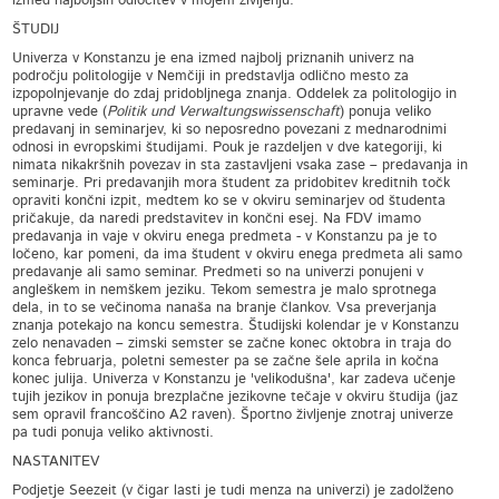
izmed najboljših odločitev v mojem življenju.
ŠTUDIJ
Univerza v Konstanzu je ena izmed najbolj priznanih univerz na
področju politologije v Nemčiji in predstavlja odlično mesto za
izpopolnjevanje do zdaj pridobljnega znanja. Oddelek za politologijo in
upravne vede (
Politik und Verwaltungswissenschaft
) ponuja veliko
predavanj in seminarjev, ki so neposredno povezani z mednarodnimi
odnosi in evropskimi študijami. Pouk je razdeljen v dve kategoriji, ki
nimata nikakršnih povezav in sta zastavljeni vsaka zase – predavanja in
seminarje. Pri predavanjih mora študent za pridobitev kreditnih točk
opraviti končni izpit, medtem ko se v okviru seminarjev od študenta
pričakuje, da naredi predstavitev in končni esej. Na FDV imamo
predavanja in vaje v okviru enega predmeta - v Konstanzu pa je to
ločeno, kar pomeni, da ima študent v okviru enega predmeta ali samo
predavanje ali samo seminar. Predmeti so na univerzi ponujeni v
angleškem in nemškem jeziku. Tekom semestra je malo sprotnega
dela, in to se večinoma nanaša na branje člankov. Vsa preverjanja
znanja potekajo na koncu semestra. Študijski kolendar je v Konstanzu
zelo nenavaden – zimski semster se začne konec oktobra in traja do
konca februarja, poletni semester pa se začne šele aprila in kočna
konec julija. Univerza v Konstanzu je 'velikodušna', kar zadeva učenje
tujih jezikov in ponuja brezplačne jezikovne tečaje v okviru študija (jaz
sem opravil francoščino A2 raven). Športno življenje znotraj univerze
pa tudi ponuja veliko aktivnosti.
NASTANITEV
Podjetje Seezeit (v čigar lasti je tudi menza na univerzi) je zadolženo