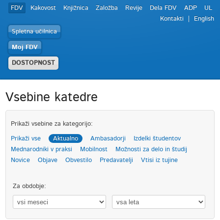
FDV
Kakovost
Knjižnica
Založba
Revije
Dela FDV
ADP
UL
Kontakti
English
Spletna učilnica
Moj FDV
DOSTOPNOST
Vsebine katedre
Prikaži vsebine za kategorijo:
Prikaži vse
Aktualno
Ambasadorji
Izdelki študentov
Mednarodniki v praksi
Mobilnost
Možnosti za delo in študij
Novice
Objave
Obvestilo
Predavatelji
Vtisi iz tujine
Za obdobje: