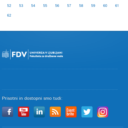
52
53
54
55
56
57
58
59
60
61
62
Prisotni in dostopni smo tudi: