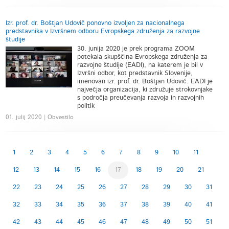
Izr. prof. dr. Boštjan Udovič ponovno izvoljen za nacionalnega
predstavnika v Izvršnem odboru Evropskega združenja za razvojne
študije
30. junija 2020 je prek programa ZOOM
potekala skupščina Evropskega združenja za
razvojne študije (EADI), na katerem je bil v
Izvršni odbor, kot predstavnik Slovenije,
imenovan izr. prof. dr. Boštjan Udovič. EADI je
največja organizacija, ki združuje strokovnjake
s področja preučevanja razvoja in razvojnih
politik
01. julij 2020 | Obvestilo
1
2
3
4
5
6
7
8
9
10
11
12
13
14
15
16
17
18
19
20
21
22
23
24
25
26
27
28
29
30
31
32
33
34
35
36
37
38
39
40
41
42
43
44
45
46
47
48
49
50
51