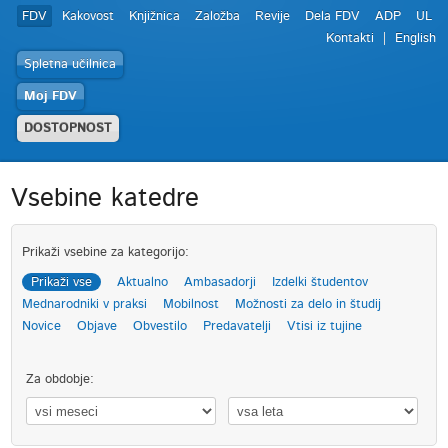
FDV
Kakovost
Knjižnica
Založba
Revije
Dela FDV
ADP
UL
Kontakti
English
Spletna učilnica
Moj FDV
DOSTOPNOST
Vsebine katedre
Prikaži vsebine za kategorijo:
Prikaži vse
Aktualno
Ambasadorji
Izdelki študentov
Mednarodniki v praksi
Mobilnost
Možnosti za delo in študij
Novice
Objave
Obvestilo
Predavatelji
Vtisi iz tujine
Za obdobje: