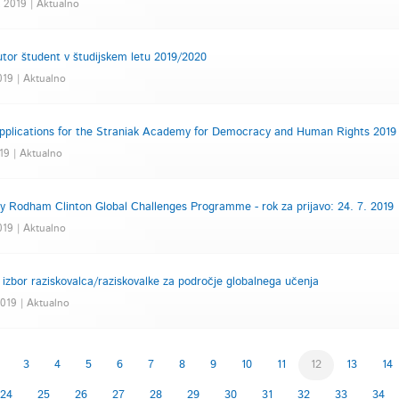
 2019 | Aktualno
utor študent v študijskem letu 2019/2020
2019 | Aktualno
Applications for the Straniak Academy for Democracy and Human Rights 2019 
019 | Aktualno
ry Rodham Clinton Global Challenges Programme - rok za prijavo: 24. 7. 2019
2019 | Aktualno
 izbor raziskovalca/raziskovalke za področje globalnega učenja
2019 | Aktualno
3
4
5
6
7
8
9
10
11
12
13
14
24
25
26
27
28
29
30
31
32
33
34