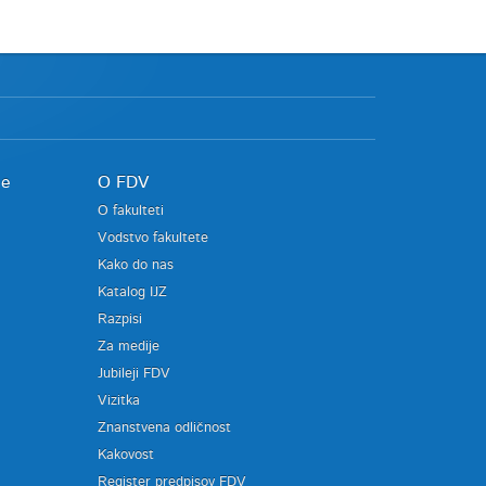
je
O FDV
O fakulteti
Vodstvo fakultete
Kako do nas
Katalog IJZ
Razpisi
Za medije
Jubileji FDV
Vizitka
Znanstvena odličnost
Kakovost
Register predpisov FDV