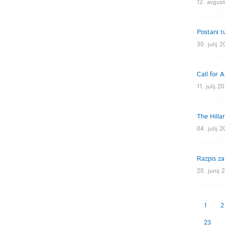
12. avgust
Postani t
30. julij 
Call for 
11. julij 2
The Hilla
04. julij 
Razpis za
20. junij 
1
2
23