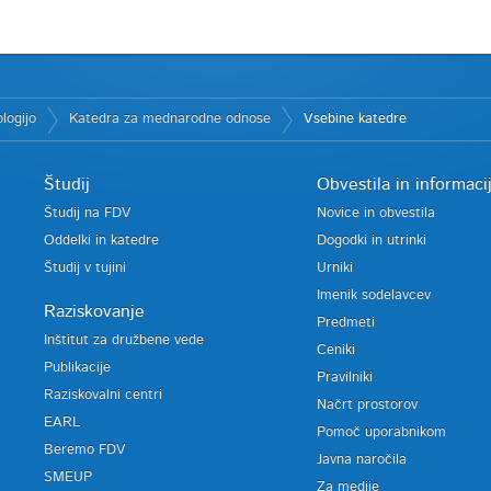
logijo
Katedra za mednarodne odnose
Vsebine katedre
Študij
Obvestila in informaci
Študij na FDV
Novice in obvestila
Oddelki in katedre
Dogodki in utrinki
Študij v tujini
Urniki
Imenik sodelavcev
Raziskovanje
Predmeti
Inštitut za družbene vede
Ceniki
Publikacije
Pravilniki
Raziskovalni centri
Načrt prostorov
EARL
Pomoč uporabnikom
Beremo FDV
Javna naročila
SMEUP
Za medije