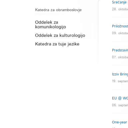
Srečanje 
28. oktob
Katedra za obramboslovje
Oddelek za
komunikologijo
Priložnos
09. oktob
Oddelek za kulturologijo
Katedra za tuje jezike
Predstavi
07. oktobe
Izziv Bri
19. septe
EU @ WOR
06. septe
One-year 