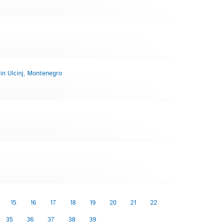
in Ulcinj, Montenegro
15
16
17
18
19
20
21
22
35
36
37
38
39