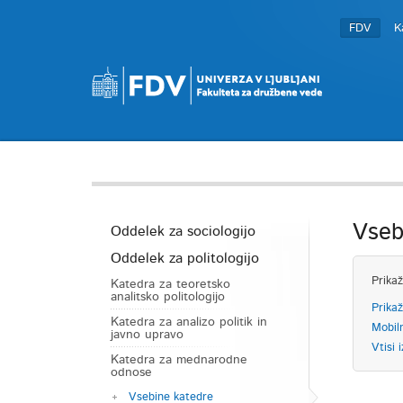
FDV
K
Vseb
Oddelek za sociologijo
Oddelek za politologijo
Prikaž
Katedra za teoretsko
analitsko politologijo
Prikaž
Katedra za analizo politik in
Mobil
javno upravo
Vtisi i
Katedra za mednarodne
odnose
Vsebine katedre