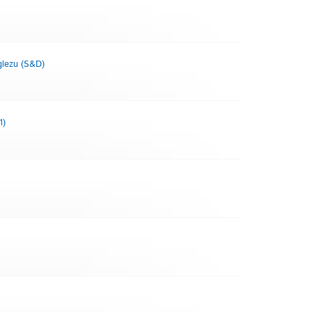
glezu (S&D)
1)