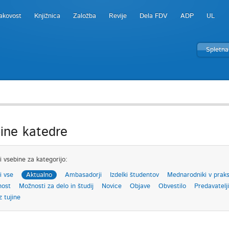
akovost
Knjižnica
Založba
Revije
Dela FDV
ADP
UL
Spletna
ine katedre
i vsebine za kategorijo:
i vse
Aktualno
Ambasadorji
Izdelki študentov
Mednarodniki v praks
nost
Možnosti za delo in študij
Novice
Objave
Obvestilo
Predavatelji
z tujine