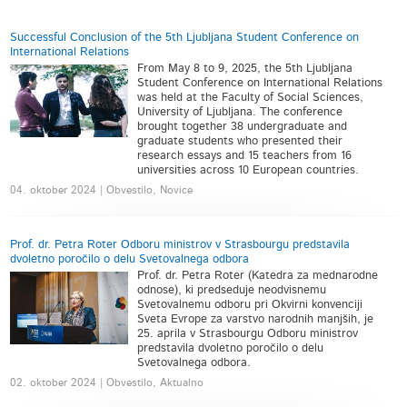
Successful Conclusion of the 5th Ljubljana Student Conference on
International Relations
From May 8 to 9, 2025, the 5th Ljubljana
Student Conference on International Relations
was held at the Faculty of Social Sciences,
University of Ljubljana. The conference
brought together 38 undergraduate and
graduate students who presented their
research essays and 15 teachers from 16
universities across 10 European countries.
04. oktober 2024 | Obvestilo, Novice
Prof. dr. Petra Roter Odboru ministrov v Strasbourgu predstavila
dvoletno poročilo o delu Svetovalnega odbora
Prof. dr. Petra Roter (Katedra za mednarodne
odnose), ki predseduje neodvisnemu
Svetovalnemu odboru pri Okvirni konvenciji
Sveta Evrope za varstvo narodnih manjših, je
25. aprila v Strasbourgu Odboru ministrov
predstavila dvoletno poročilo o delu
Svetovalnega odbora.
02. oktober 2024 | Obvestilo, Aktualno