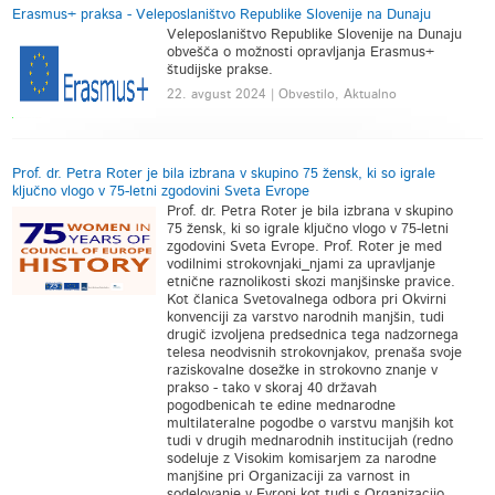
Erasmus+ praksa - Veleposlaništvo Republike Slovenije na Dunaju
Veleposlaništvo Republike Slovenije na Dunaju
obvešča o možnosti opravljanja Erasmus+
študijske prakse.
22. avgust 2024 | Obvestilo, Aktualno
Prof. dr. Petra Roter je bila izbrana v skupino 75 žensk, ki so igrale
ključno vlogo v 75-letni zgodovini Sveta Evrope
Prof. dr. Petra Roter je bila izbrana v skupino
75 žensk, ki so igrale ključno vlogo v 75-letni
zgodovini Sveta Evrope. Prof. Roter je med
vodilnimi strokovnjaki_njami za upravljanje
etnične raznolikosti skozi manjšinske pravice.
Kot članica Svetovalnega odbora pri Okvirni
konvenciji za varstvo narodnih manjšin, tudi
drugič izvoljena predsednica tega nadzornega
telesa neodvisnih strokovnjakov, prenaša svoje
raziskovalne dosežke in strokovno znanje v
prakso - tako v skoraj 40 državah
pogodbenicah te edine mednarodne
multilateralne pogodbe o varstvu manjših kot
tudi v drugih mednarodnih institucijah (redno
sodeluje z Visokim komisarjem za narodne
manjšine pri Organizaciji za varnost in
sodelovanje v Evropi kot tudi s Organizacijo