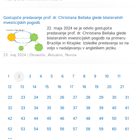
Gostujoče predavanje prof. dr. Christiana Bellaka glede bilateralnih
investicijskih pogodb
22. maja 2024 se je odvilo gostujoče
predavanje prof. dr. Christiana Bellaka glede
bilateralnih investicijskih pogodb na primeru
Brazilije in Kitajske. Izsledke predavanja so na
voljo v nadaljevanju v angleškem jeziku.
23. maj 2024 | Obvestilo, Aktualno, Novice
1
2
3
4
5
6
7
8
9
10
11
12
13
14
15
16
17
18
19
20
21
22
23
24
25
26
27
28
29
30
31
32
33
34
35
36
37
38
39
40
41
42
43
44
45
46
47
48
49
50
51
52
53
54
55
56
57
58
59
60
61