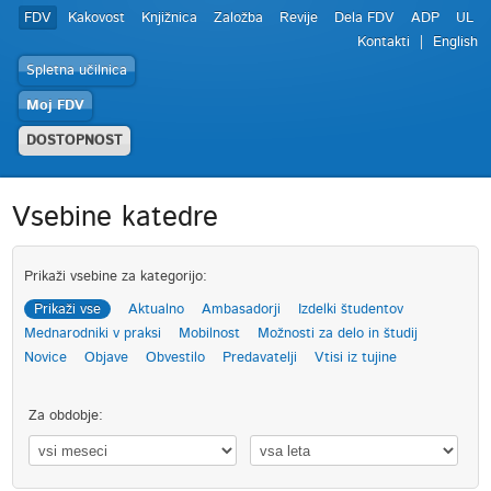
FDV
Kakovost
Knjižnica
Založba
Revije
Dela FDV
ADP
UL
Kontakti
English
Spletna učilnica
Moj FDV
DOSTOPNOST
Vsebine katedre
Prikaži vsebine za kategorijo:
Prikaži vse
Aktualno
Ambasadorji
Izdelki študentov
Mednarodniki v praksi
Mobilnost
Možnosti za delo in študij
Novice
Objave
Obvestilo
Predavatelji
Vtisi iz tujine
Za obdobje: