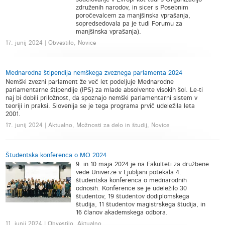
združenih narodov, in sicer s Posebnim
poročevalcem za manjšinska vprašanja,
sopredsedovala pa je tudi Forumu za
manjšinska vprašanja).
17. junij 2024 | Obvestilo, Novice
Mednarodna štipendija nemškega zveznega parlamenta 2024
Nemški zvezni parlament že več let podeljuje Mednarodne
parlamentarne štipendije (IPS) za mlade absolvente visokih šol. Le-ti
naj bi dobili priložnost, da spoznajo nemški parlamentarni sistem v
teoriji in praksi. Slovenija se je tega programa prvič udeležila leta
2001.
17. junij 2024 | Aktualno, Možnosti za delo in študij, Novice
Študentska konferenca o MO 2024
9. in 10 maja 2024 je na Fakulteti za družbene
vede Univerze v Ljubljani potekala 4.
študentska konferenca o mednarodnih
odnosih. Konference se je udeležilo 30
študentov, 19 študentov dodiplomskega
študija, 11 študentov magistrskega študija, in
16 članov akademskega odbora.
11. junij 2024 | Obvestilo, Aktualno