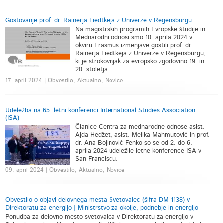
Gostovanje prof. dr. Rainerja Liedtkeja z Univerze v Regensburgu
Na magistrskih programih Evropske študije in
Mednarodni odnosi smo 10. aprila 2024 v
okviru Erasmus izmenjave gostili prof. dr.
Rainerja Liedtkeja z Univerze v Regensburgu,
ki je strokovnjak za evropsko zgodovino 19. in
20. stoletja.
17. april 2024 | Obvestilo, Aktualno, Novice
Udeležba na 65. letni konferenci International Studies Association
(ISA)
Članice Centra za mednarodne odnose asist.
Ajda Hedžet, asist. Melika Mahmutović in prof.
dr. Ana Bojinović Fenko so se od 2. do 6.
aprila 2024 udeležile letne konference ISA v
San Franciscu.
09. april 2024 | Obvestilo, Aktualno, Novice
Obvestilo o objavi delovnega mesta Svetovalec (šifra DM 1138) v
Direktoratu za energijo | Ministrstvo za okolje, podnebje in energijo
Ponudba za delovno mesto svetovalca v Direktoratu za energijo v