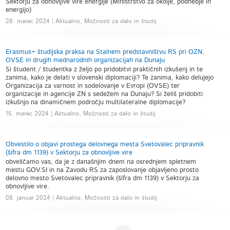
Sektorju za obnovljive vire energije (Ministrstvo za okolje, podnebje in
energijo)
28. marec 2024 | Aktualno, Možnosti za delo in študij
Erasmus+ študijska praksa na Stalnem predstavništvu RS pri OZN,
OVSE in drugih mednarodnih organizacijah na Dunaju
Si študent / študentka z željo po pridobitvi praktičnih izkušenj in te
zanima, kako je delati v slovenski diplomaciji? Te zanima, kako delujejo
Organizacija za varnost in sodelovanje v Evropi (OVSE) ter
organizacije in agencije ZN s sedežem na Dunaju? Si želiš pridobiti
izkušnjo na dinamičnem področju multilateralne diplomacije?
15. marec 2024 | Aktualno, Možnosti za delo in študij
Obvestilo o objavi prostega delovnega mesta Svetovalec pripravnik
(šifra dm 1139) v Sektorju za obnovljive vire
obveščamo vas, da je z današnjim dnem na osrednjem spletnem
mestu GOV.SI in na Zavodu RS za zaposlovanje objavljeno prosto
delovno mesto Svetovalec pripravnik (šifra dm 1139) v Sektorju za
obnovljive vire.
08. januar 2024 | Aktualno, Možnosti za delo in študij