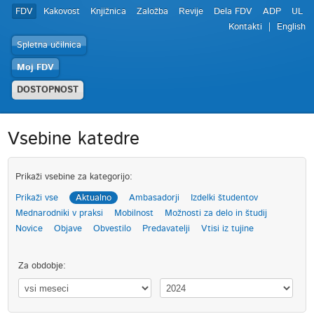
FDV
Kakovost
Knjižnica
Založba
Revije
Dela FDV
ADP
UL
Kontakti
English
Spletna učilnica
Moj FDV
DOSTOPNOST
Vsebine katedre
Prikaži vsebine za kategorijo:
Prikaži vse
Aktualno
Ambasadorji
Izdelki študentov
Mednarodniki v praksi
Mobilnost
Možnosti za delo in študij
Novice
Objave
Obvestilo
Predavatelji
Vtisi iz tujine
Za obdobje: