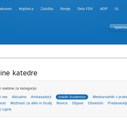
akovost
Knjižnica
Založba
Revije
Dela FDV
ADP
UL
Spletna
ine katedre
i vsebine za kategorijo:
i vse
Aktualno
Ambasadorji
Izdelki študentov
Mednarodniki v praks
nost
Možnosti za delo in študij
Novice
Objave
Obvestilo
Predavatelji
z tujine