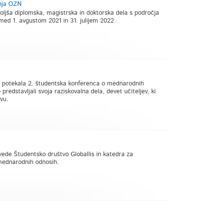
anja OZN
oljša diplomska, magistrska in doktorska dela s področja
med 1. avgustom 2021 in 31. julijem 2022.
 potekala 2. študentska konferenca o mednarodnih
predstavljali svoja raziskovalna dela, devet učiteljev, ki
vu.
vede Študentsko društvo Globallis in katedra za
mednarodnih odnosih.