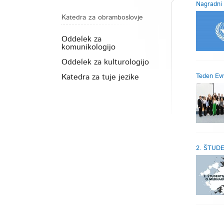
Nagradni 
Katedra za obramboslovje
Oddelek za
komunikologijo
Oddelek za kulturologijo
Katedra za tuje jezike
Teden Ev
2. ŠTUD