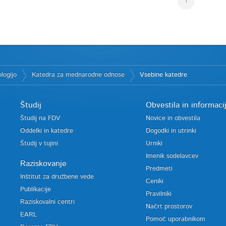
1
logijo
Katedra za mednarodne odnose
Vsebine katedre
Študij
Obvestila in informaci
Študij na FDV
Novice in obvestila
Oddelki in katedre
Dogodki in utrinki
Študij v tujini
Urniki
Imenik sodelavcev
Raziskovanje
Predmeti
Inštitut za družbene vede
Ceniki
Publikacije
Pravilniki
Raziskovalni centri
Načrt prostorov
EARL
Pomoč uporabnikom