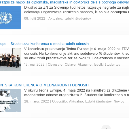
razpis za najboljša diplomska, magistrska in doktorska dela s področja delov
Društvo za ZN za Slovenijo tudi letos razpisuje nagrade za najb
delovanja Organizacije združenih narodov, ki so bila obranjena 
05. julij 2022 | Aktualno, Izdelki študentov
rope – Študentska konferenca o mednarodnih odnosih
V kontekstu praznovanja Tedna Evrope je 4. maja 2022 na FDV
odnosih. Na konferenci je aktivno sodelovalo 16 študentov, ki so 
so diskutirali predstavitve ter še okoli 50 udeležencev v občinst
12. maj 2022 | Obvestilo, Objave, Aktualno, Izdelki študentov
ENTSKA KONFERENCA O MEDNARODNIH ODNOSIH
V okviru tedna Evrope, 4. maja 2022 na Fakulteti za družbene 
mednarodne odnose organizirata 2. Študentsko konferenco o 
28. marec 2022 | Obvestilo, Aktualno, Izdelki študentov, Novice