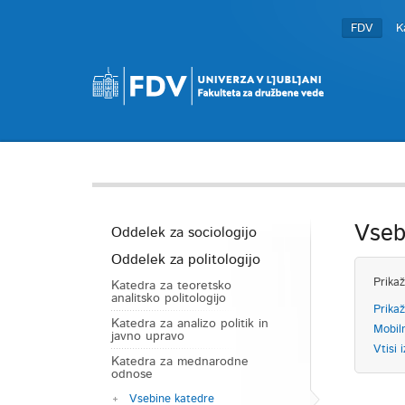
FDV
K
Vseb
Oddelek za sociologijo
Oddelek za politologijo
Prikaž
Katedra za teoretsko
analitsko politologijo
Prikaž
Katedra za analizo politik in
Mobil
javno upravo
Vtisi i
Katedra za mednarodne
odnose
Vsebine katedre