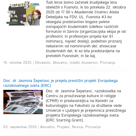
Tudi letos bomo začetek študijskega leta
obeležili s Fusnoto, ki bo potekala 22. oktobra
2025 ob 17.00 v Akademski čitalnici Aleša
Debeljaka na FDV, UL. Fusnota #3 bo
obsegala predstavitev bogate palete
izstopajočih študentskih izdelkov različnih
formatov in žanrov (organizacijska ekipa je od
profesoric in profesorjev prejela kar 61
nominacij, največ doslej); podelitev priznanj
nekaterim od nominiranih del; showcase
študentskih del, ki so bila predstavljena na
preteklih Fusnotah; in še kaj.
15. oktober 2025 | Obvestilo, Aktualno, Izdelki študentov, Priznanja
Doc. dr. Jasmina Šepetavc je prejela prestižni projekt Evropskega
raziskovalnega sveta (ERC)
Doc. dr. Jasmina Šepetavc, raziskovalka na
Centru za proučevanje kulture in religije
(CPKR) in predavateljica na Katedri za
kulturologijio na Fakulteti za družbene vede
Univerze v Ljubljani je prejemnica prestižnega
projekta Evropskega raziskovalnega sveta
(ERC Starting Grant).
03. september 2025 | Aktualno, Projekti, Novice, Priznanja