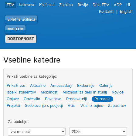
FDV
Kakovost
Knjižnica
Založba
Revije
Dela FDV
ADP
UL
Kontakti
English
Spletna učilnica
Moj FDV
DOSTOPNOST
Vsebine katedre
Prikaži vsebine za kategorijo:
Prikaži vse
Aktualno
Ambasadorji
Ekskurzije
Galerija
Izdelki študentov
Mobilnost
Možnosti za delo in študij
Novice
Objave
Obvestilo
Povezave
Predavatelji
Priznanja
Projekti
Sodelovanje s podjetji
Vtisi
Vtisi iz tujine
Zaposlitev
Za obdobje: