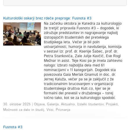
Kulturološki oskarji brez rdeče preproge: Fusnota #3
Na začetku oktobra je Katedra za kulturologijo
že tretjič pripravila Fusnoto #3 – dogodek, ki
združuje predstavitev in nagrajevanje najbolj
izstopajočih študentskih del preteklega
študijskega leta. Večer je bil poln
ustvarjalnosti, humorja in navdušenja, komisija
v sestavi izr. prof. dr. Ksenije Šabec, prof. dr.
Petra Stankovića, Zale Julije Kavčič, Eve Rogl
Mežnar in asist. Teje Kosi pa je imela zahtevno
nalogo: izbrati najboljša dela med 61
nominacijami v 11 kategorijah. Dogodek sta
povezovala Gaia Merlak Gnamuš in doc. dr.
Jernej Kaluža, večer pa se je zaključil z že
tradicionalnim brucovanjem v organizaciji
študentskega društva Kult.co, kjer se je
formalni del prevesil v družabnega – torej
točno tako, kot se za kulturologijo spodobi.
30. oktober 2025 | Objave, Galerija, Aktualno, Izdelki študentov, Projekti,
Možnosti za delo in študij, Vtisi, Priznanja
Fusnota #3