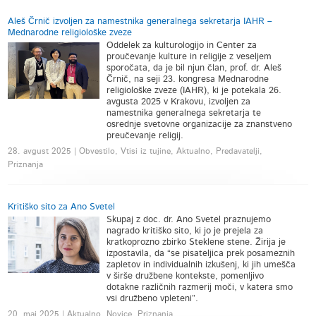
Aleš Črnič izvoljen za namestnika generalnega sekretarja IAHR –
Mednarodne religiološke zveze
Oddelek za kulturologijo in Center za
proučevanje kulture in religije z veseljem
sporočata, da je bil njun član, prof. dr. Aleš
Črnič, na seji 23. kongresa Mednarodne
religiološke zveze (IAHR), ki je potekala 26.
avgusta 2025 v Krakovu, izvoljen za
namestnika generalnega sekretarja te
osrednje svetovne organizacije za znanstveno
preučevanje religij.
28. avgust 2025 | Obvestilo, Vtisi iz tujine, Aktualno, Predavatelji,
Priznanja
Kritiško sito za Ano Svetel
Skupaj z doc. dr. Ano Svetel praznujemo
nagrado kritiško sito, ki jo je prejela za
kratkoprozno zbirko Steklene stene. Žirija je
izpostavila, da “se pisateljica prek posameznih
zapletov in individualnih izkušenj, ki jih umešča
v širše družbene kontekste, pomenljivo
dotakne različnih razmerij moči, v katera smo
vsi družbeno vpleteni”.
20. maj 2025 | Aktualno, Novice, Priznanja