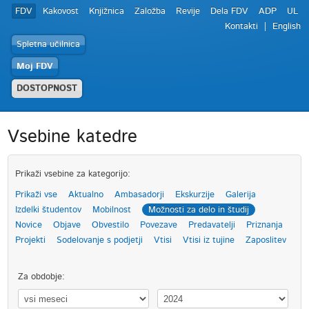
FDV
Kakovost
Knjižnica
Založba
Revije
Dela FDV
ADP
UL
Kontakti
English
Spletna učilnica
Moj FDV
DOSTOPNOST
Vsebine katedre
Prikaži vsebine za kategorijo:
Prikaži vse
Aktualno
Ambasadorji
Ekskurzije
Galerija
Izdelki študentov
Mobilnost
Možnosti za delo in študij
Novice
Objave
Obvestilo
Povezave
Predavatelji
Priznanja
Projekti
Sodelovanje s podjetji
Vtisi
Vtisi iz tujine
Zaposlitev
Za obdobje: