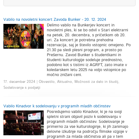
Vabilo na novoletni koncert Zavoda Bunker - 20. 12. 2024
Delimo vabilo na Bunkerjev koncert in
novoletni ples, ki se bo odvil v Stari elektrarni
na petek, 20. decembra, s pričetkom ob 20.
uri. Za koncert je potrebna prehodna
rezervacija, saj je število vstopnic omejeno. Po
21.30 pa sledi plesni program, a prosto po
Prešernu. Zavod Bunker s študentkami in
študenti kulturologije sodeluje prednostno,
podobno kot s tistimi iz AGRFT, zato imate v
koledarskem letu 2025 na voljo vstopnice po
močno znižani ceni.
17. december 2024 | Obvestilo, Aktualno, Možnosti za delo in študij,
Sodelovanje s podjetji
Vabilo Kinadvor k sodelovanju v programih mladih občinstev
Posredujemo vabilo Kinadvor, ki je na svoji
spletni strani objavil poziv k sodelovanju v
programih mladih občinstev. Sodelovanje je
primerno za vse kulturologinje, ki jih zanimajo
delovne izkušnje na področju filmske vzgoje v
programih za mlada občinstva ali pa v tem