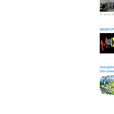
11. junij 2
MEMPOP Lo
Gostujoče
Discussio