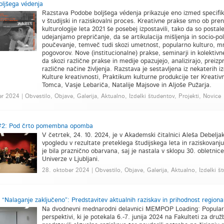
ljšega védenja
Razstava Podobe boljšega védenja prikazuje eno izmed specifik lo
v študijski in raziskovalni proces. Kreativne prakse smo ob pr
kulturologije leta 2021 še posebej izpostavili, tako da so posta
udejanjamo prepričanje, da se artikulacija mišljenja in socio-po
poučevanje, temveč tudi skozi umetnost, popularno kulturo, mno
pogovorov. Nove (institucionalne) prakse, seminarji in kolektiv
da skozi različne prakse in medije opazujejo, analizirajo, preizp
različne načine življenja. Razstava je sestavljena iz nekaterih iz
Kulture kreativnosti, Praktikum kulturne produkcije ter Kreat
Tomca, Vasje Lebariča, Natalije Majsove in Aljoše Pužarja.
r 2024 | Obvestilo, Objave, Galerija, Aktualno, Izdelki študentov, Projekti, Novice
#2: Pod črto pomembna opomba
V četrtek, 24. 10. 2024, je v Akademski čitalnici Aleša Debelj
vpogledu v rezultate preteklega študijskega leta in raziskovanju
je bila praznično obarvana, saj je nastala v sklopu 30. obletnic
Univerze v Ljubljani.
28. oktober 2024 | Obvestilo, Objave, Galerija, Aktualno, Izdelki št
alaganje zaključeno”: Predstavitev aktualnih raziskav in prihodnost regional
Na dvodnevni mednarodni delavnici MEMPOP Loading: Popularna 
perspektivi, ki je potekala 6.-7. junija 2024 na Fakulteti za dr