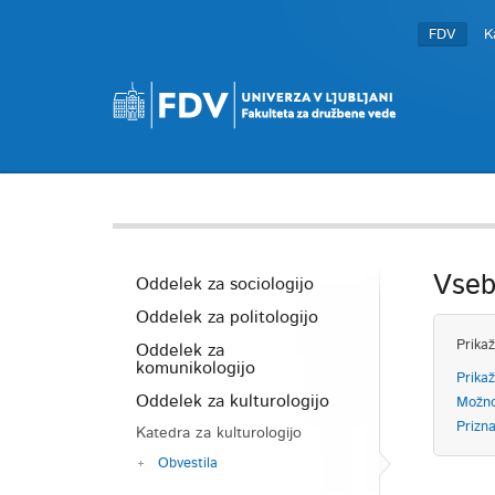
FDV
K
Vseb
Oddelek za sociologijo
Oddelek za politologijo
Prikaž
Oddelek za
komunikologijo
Prikaž
Oddelek za kulturologijo
Možnos
Prizn
Katedra za kulturologijo
Obvestila