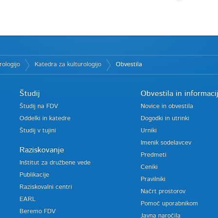
rologijo
Katedra za kulturologijo
Obvestila
Študij
Obvestila in informaci
Študij na FDV
Novice in obvestila
Oddelki in katedre
Dogodki in utrinki
Študij v tujini
Urniki
Imenik sodelavcev
Raziskovanje
Predmeti
Inštitut za družbene vede
Ceniki
Publikacije
Pravilniki
Raziskovalni centri
Načrt prostorov
EARL
Pomoč uporabnikom
Beremo FDV
Javna naročila