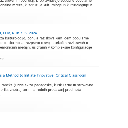
 raziskovalnih področij, ki obravnavajo sodobne popularne
ionalne mreže, ki združuje kulturologe in kulturologinje v
, FDV, 6. in 7. 6. 2024
 za kulturologijo, ponuja raziskovalkam_cem popularne
pe platformo za razpravo o svojih tekočih raziskavah o
mnemoničnih medijih, usidranih v kompleksne konfiguracije
ave
 a Method to Initiate Innovative, Critical Classroom
a Francka (Oddelek za pedagoške, kurikularne in strokovne
 aprila, znotraj termina rednih predavanj predmeta
.