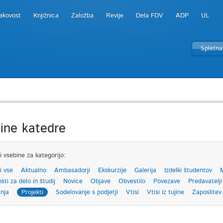
akovost
Knjižnica
Založba
Revije
Dela FDV
ADP
UL
Spletna
ine katedre
i vsebine za kategorijo:
i vse
Aktualno
Ambasadorji
Ekskurzije
Galerija
Izdelki študentov
M
ti za delo in študij
Novice
Objave
Obvestilo
Povezave
Predavatelji
anja
Projekti
Sodelovanje s podjetji
Vtisi
Vtisi iz tujine
Zaposlitev