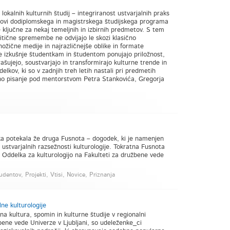
kalnih kulturnih študij – integriranost ustvarjalnih praks
enovi dodiplomskega in magistrskega študijskega programa
le ključne za nekaj temeljnih in izbirnih predmetov. S tem
litične spremembe ne odvijajo le skozi klasično
žične medije in najrazličnejše oblike in formate
ne izkušnje študentkam in študentom ponujajo priložnost,
rašujejo, soustvarjajo in transformirajo kulturne trende in
delkov, ki so v zadnjih treh letih nastali pri predmetih
ivno pisanje pod mentorstvom Petra Stankovića, Gregorja
aka potekala že druga Fusnota – dogodek, ki je namenjen
 ustvarjalnih razsežnosti kulturologije. Tokratna Fusnota
e Oddelka za kulturologijo na Fakulteti za družbene vede
udentov, Projekti, Vtisi, Novice, Priznanja
ne kulturologije
kultura, spomin in kulturne študije v regionalni
užbene vede Univerze v Ljubljani, so udeleženke_ci