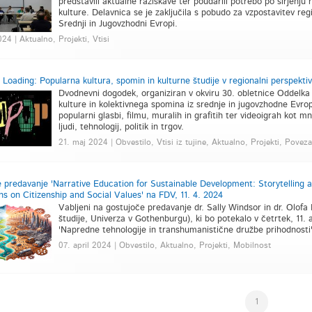
predstavili aktualne raziskave ter poudarili potrebo po širjenju
kulture. Delavnica se je zaključila s pobudo za vzpostavitev reg
Srednji in Jugovzhodni Evropi.
024 | Aktualno, Projekti, Vtisi
ading: Popularna kultura, spomin in kulturne študije v regionalni perspektivi
Dvodnevni dogodek, organiziran v okviru 30. obletnice Oddelka
kulture in kolektivnega spomina iz srednje in jugovzhodne Evro
popularni glasbi, filmu, muralih in grafitih ter videoigrah kot 
ljudi, tehnologij, politik in trgov.
21. maj 2024 | Obvestilo, Vtisi iz tujine, Aktualno, Projekti, Povez
 predavanje 'Narrative Education for Sustainable Development: Storytelling as
ns on Citizenship and Social Values' na FDV, 11. 4. 2024
Vabljeni na gostujoče predavanje dr. Sally Windsor in dr. Olof
študije, Univerza v Gothenburgu), ki bo potekalo v četrtek, 11.
'Napredne tehnologije in transhumanistične družbe prihodnosti'
07. april 2024 | Obvestilo, Aktualno, Projekti, Mobilnost
1