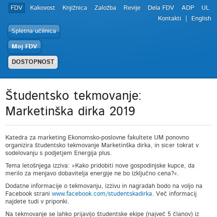
FDV
Kakovost
Knjižnica
Založba
Revije
Dela FDV
ADP
UL
Kontakti
English
Spletna učilnica
Moj FDV
DOSTOPNOST
Študentsko tekmovanje:
Marketinška dirka 2019
Katedra za marketing Ekonomsko-poslovne fakultete UM ponovno
organizira študentsko tekmovanje Marketinška dirka, in sicer tokrat v
sodelovanju s podjetjem Energija plus.
Tema letošnjega izziva: »Kako pridobiti nove gospodinjske kupce, da
merilo za menjavo dobavitelja energije ne bo izključno cena?«.
Dodatne informacije o tekmovanju, izzivu in nagradah bodo na voljo na
Facebook strani
www.facebook.com/studentskadirka
. Več informacij
najdete tudi v priponki.
Na tekmovanje se lahko prijavijo študentske ekipe (največ 5 članov) iz