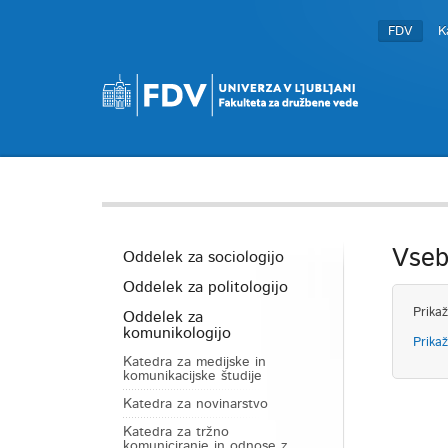
FDV
K
Vseb
Oddelek za sociologijo
Oddelek za politologijo
Prikaž
Oddelek za
komunikologijo
Prikaž
Katedra za medijske in
komunikacijske študije
Katedra za novinarstvo
Katedra za tržno
komuniciranje in odnose z