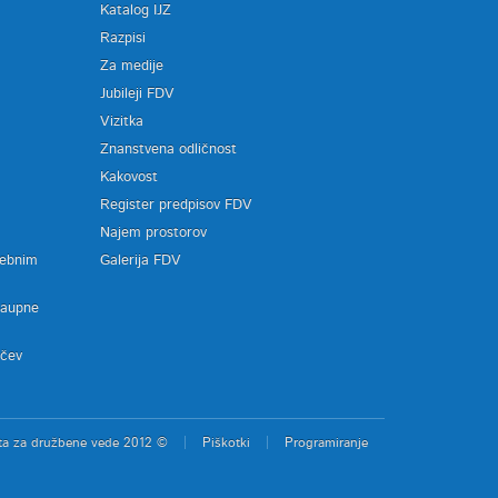
Katalog IJZ
Razpisi
Za medije
Jubileji FDV
Vizitka
Znanstvena odličnost
Kakovost
Register predpisov FDV
a
Najem prostorov
sebnim
Galerija FDV
zaupne
ačev
ta za družbene vede 2012 ©
Piškotki
Programiranje