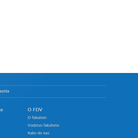
stila
je
O FDV
O fakulteti
Vodstvo fakultete
Kako do nas