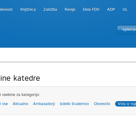
akovost
Knjižnica
Založba
Revije
Dela FDV
ADP
UL
Spletna
ine katedre
i vsebine za kategorijo:
i vse
Aktualno
Ambasadorji
Izdelki študentov
Obvestilo
Vtisi iz tuj