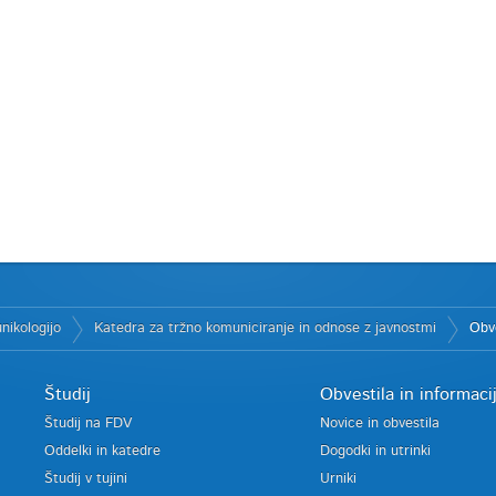
nikologijo
Katedra za tržno komuniciranje in odnose z javnostmi
Obve
Študij
Obvestila in informaci
Študij na FDV
Novice in obvestila
Oddelki in katedre
Dogodki in utrinki
Študij v tujini
Urniki