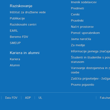
Imenik sodelavcev
Raziskovanje
Predmeti
Inštitut za družbene vede
Ceniki
Publikacije
Pravilniki
Raziskovalni centri
Načrt prostorov
EARL
Pomoč uporabnikom
Beremo FDV
Javna naročila
SMEUP
Za medije
Informacije javnega značaj
Kariera in alumni
Študenti in študentke s po
Kariera
statusom
Alumni
Varovanje dostojanstva in 
osebe
Zaščita prijaviteljev - žvižg
Pravno pojasnilo
Dela FDV
ADP
UL
Fakulte