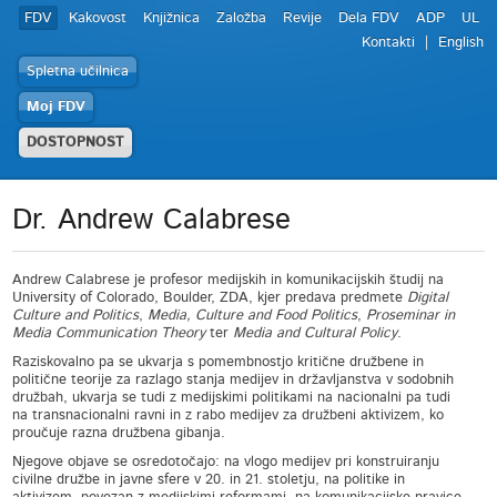
FDV
Kakovost
Knjižnica
Založba
Revije
Dela FDV
ADP
UL
Kontakti
English
Spletna učilnica
Moj FDV
DOSTOPNOST
Dr. Andrew Calabrese
Andrew Calabrese je profesor medijskih in komunikacijskih študij na
University of Colorado, Boulder, ZDA, kjer predava predmete
Digital
Culture and Politics
,
Media, Culture and Food Politics
,
Proseminar in
Media Communication Theory
ter
Media and Cultural Policy
.
Raziskovalno pa se ukvarja s pomembnostjo kritične družbene in
politične teorije za razlago stanja medijev in državljanstva v sodobnih
družbah, ukvarja se tudi z medijskimi politikami na nacionalni pa tudi
na transnacionalni ravni in z rabo medijev za družbeni aktivizem, ko
proučuje razna družbena gibanja.
Njegove objave se osredotočajo: na vlogo medijev pri konstruiranju
civilne družbe in javne sfere v 20. in 21. stoletju, na politike in