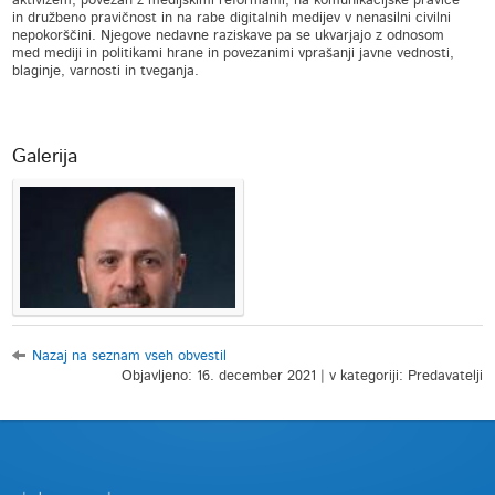
aktivizem, povezan z medijskimi reformami, na komunikacijske pravice
in družbeno pravičnost in na rabe digitalnih medijev v nenasilni civilni
nepokorščini. Njegove nedavne raziskave pa se ukvarjajo z odnosom
med mediji in politikami hrane in povezanimi vprašanji javne vednosti,
blaginje, varnosti in tveganja.
Galerija
Nazaj na seznam vseh obvestil
Objavljeno: 16. december 2021 | v kategoriji: Predavatelji