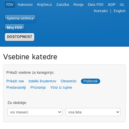
FDV
Kakovost
Knjižnica
Založba
Revije
Dela FDV
ADP
UL
Kontakti
English
Spletna učilnica
Moj FDV
DOSTOPNOST
Vsebine katedre
Prikaži vsebine za kategorijo:
Prikaži vse
Izdelki študentov
Obvestilo
Polletnik
Predavatelji
Priznanja
Vtisi iz tujine
Za obdobje: