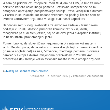
ki sem ga pridobil oz. izpopolnil med študijem na FDV, je bilo za mojo
poklicno kariero odločilnega pomena. Jezikovne kompetence so mi
omogočile opravljanje podiplomskega študija Prava vesoljskih aktivnosti
v Parizu in se izkazale kot dodana vrednost na podlagi katere sem na
izredno zahtevnem trgu dela v Belgiji tudi našel zaposlitev.
Dandanes sem v vlogi svetovalca za evropske zadeve v francoskem
podjetju v Bruslju dnevno primoran komunicirati v vsaj dveh,
mnogokrat pa tudi treh jezikih, saj so delovni jeziki evropskih inštitucij
in naših strank prav omenjeni jeziki.
Pomembno je, da slovenščino negujemo in ohranjamo kot materni
jezik. Dejstvo pa je, da je aktivno znanje drugih tujih strokovnih jezikov
(in ne le angleščine!) za nas, Slovence, izrednega pomena. Slovenija
namreč v Evropi z dvema milijonoma prebivalcev in 20 000 km²
predstavlja (le) srednje veliko evropsko mesto in zelo omejen trg dela.
Nazaj na seznam vseh obvestil
Objavljeno: 16. februar 2015 | v kategoriji: Ambasadorji