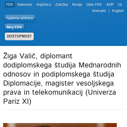
FDV
Kakovost
Knjižnica
Založba
Revije
Dela FDV
ADP
UL
Kontakti
English
Spletna učilnica
Moj FDV
DOSTOPNOST
Žiga Valič, diplomant
dodiplomskega študija Mednarodnih
odnosov in podiplomskega študija
Diplomacije, magister vesoljskega
prava in telekomunikacij (Univerza
Pariz XI)