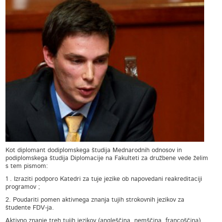
Kot diplomant dodiplomskega študija Mednarodnih odnosov in
podiplomskega študija Diplomacije na Fakulteti za družbene vede želim
s tem pismom:
1 . Izraziti podporo Katedri za tuje jezike ob napovedani reakreditaciji
programov ;
2. Poudariti pomen aktivnega znanja tujih strokovnih jezikov za
študente FDV-ja.
Aktivno znanje treh tujih jezikov (angleščina, nemščina, francoščina),