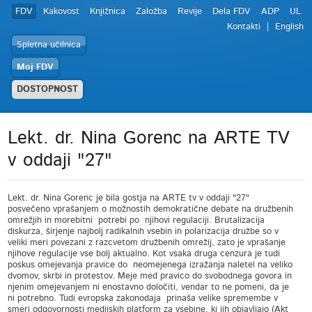
FDV
Kakovost
Knjižnica
Založba
Revije
Dela FDV
ADP
UL
Kontakti
English
Spletna učilnica
Moj FDV
DOSTOPNOST
Lekt. dr. Nina Gorenc na ARTE TV
v oddaji "27"
Lekt. dr. Nina Gorenc je bila gostja na ARTE tv v oddaji "27"
posvečeno vprašanjem o možnostih demokratične debate na družbenih
omrežjih in morebitni potrebi po njihovi regulaciji. Brutalizacija
diskurza, širjenje najbolj radikalnih vsebin in polarizacija družbe so v
veliki meri povezani z razcvetom družbenih omrežij, zato je vprašanje
njihove regulacije vse bolj aktualno. Kot vsaka druga cenzura je tudi
poskus omejevanja pravice do neomejenega izražanja naletel na veliko
dvomov, skrbi in protestov. Meje med pravico do svobodnega govora in
njenim omejevanjem ni enostavno določiti, vendar to ne pomeni, da je
ni potrebno. Tudi evropska zakonodaja prinaša velike spremembe v
smeri odgovornosti medijskih platform za vsebine, ki jih objavljajo (Akt