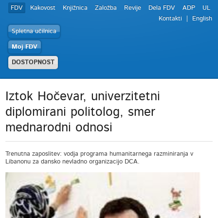
FDV
Kakovost
Knjižnica
Založba
Revije
Dela FDV
ADP
UL
Kontakti
English
Spletna učilnica
Moj FDV
DOSTOPNOST
Iztok Hočevar, univerzitetni
diplomirani politolog, smer
mednarodni odnosi
Trenutna zaposlitev: vodja programa humanitarnega razminiranja v
Libanonu za dansko nevladno organizacijo DCA.