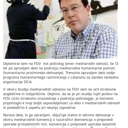
Diplomiral sem na FDV kot politolog (smer mednarodni odnosi), že 13
let pa opravljam delo na področju mednarodne humanitarne pomoči
(humanitarno protiminsko delovanje). Trenutno opravljam delo vodje
programa humanitarnega razminiranja v Libanonu za dansko nevladno
organizacijo DCA.
V okviru študija mednarodnih odnosov na FDV sem se učil strokovne
angleščine in italijanščine. Dejstvo, da se je pri studiju tujih jezikov na
FDV učilo strokovno izrazoslovje s področja politologije, je bistveno
pripomoglo k moji boljši usposobljenosti za delo v mednarodnih odnosih
in posledično k uspehu pri iskanju zaposlitve.
Narava dela, ki ga opravljam, vključuje stalno in aktivno delovanje v
okviru mednarodnih konvencij o razorožitvi (konvencija o prepovedi
uporabe protipehotnih min, konvencija o prepovedi uporabe kasetnih