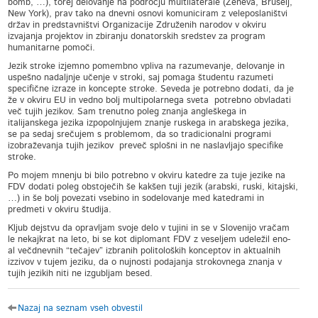
bomb, …), torej delovanje na področju multilaterale (Ženeva, Bruselj,
New York), prav tako na dnevni osnovi komuniciram z veleposlaništvi
držav in predstavništvi Organizacije Združenih narodov v okviru
izvajanja projektov in zbiranju donatorskih sredstev za program
humanitarne pomoči.
Jezik stroke izjemno pomembno vpliva na razumevanje, delovanje in
uspešno nadaljnje učenje v stroki, saj pomaga študentu razumeti
specifične izraze in koncepte stroke. Seveda je potrebno dodati, da je
že v okviru EU in vedno bolj multipolarnega sveta potrebno obvladati
več tujih jezikov. Sam trenutno poleg znanja angleškega in
italijanskega jezika izpopolnjujem znanje ruskega in arabskega jezika,
se pa sedaj srečujem s problemom, da so tradicionalni programi
izobraževanja tujih jezikov preveč splošni in ne naslavljajo specifike
stroke.
Po mojem mnenju bi bilo potrebno v okviru katedre za tuje jezike na
FDV dodati poleg obstoječih še kakšen tuji jezik (arabski, ruski, kitajski,
…) in še bolj povezati vsebino in sodelovanje med katedrami in
predmeti v okviru študija.
Kljub dejstvu da opravljam svoje delo v tujini in se v Slovenijo vračam
le nekajkrat na leto, bi se kot diplomant FDV z veseljem udeležil eno-
al večdnevnih “tečajev” izbranih politoloških konceptov in aktualnih
izzivov v tujem jeziku, da o nujnosti podajanja strokovnega znanja v
tujih jezikih niti ne izgubljam besed.
Nazaj na seznam vseh obvestil