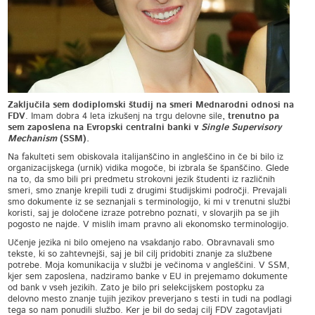
Zaključila sem dodiplomski študij na smeri Mednarodni odnosi na
FDV
. Imam dobra 4 leta izkušenj na trgu delovne sile
, trenutno pa
sem zaposlena na Evropski centralni banki v
Single Supervisory
Mechanism
(SSM).
Na fakulteti sem obiskovala italijanščino in angleščino in če bi bilo iz
organizacijskega (urnik) vidika mogoče, bi izbrala še španščino. Glede
na to, da smo bili pri predmetu strokovni jezik študenti iz različnih
smeri, smo znanje krepili tudi z drugimi študijskimi področji. Prevajali
smo dokumente iz se seznanjali s terminologijo, ki mi v trenutni službi
koristi, saj je določene izraze potrebno poznati, v slovarjih pa se jih
pogosto ne najde. V mislih imam pravno ali ekonomsko terminologijo.
Učenje jezika ni bilo omejeno na vsakdanjo rabo. Obravnavali smo
tekste, ki so zahtevnejši, saj je bil cilj pridobiti znanje za službene
potrebe. Moja komunikacija v službi je večinoma v angleščini. V SSM,
kjer sem zaposlena, nadziramo banke v EU in prejemamo dokumente
od bank v vseh jezikih. Zato je bilo pri selekcijskem postopku za
delovno mesto znanje tujih jezikov preverjano s testi in tudi na podlagi
tega so nam ponudili službo. Ker je bil do sedaj cilj FDV zagotavljati