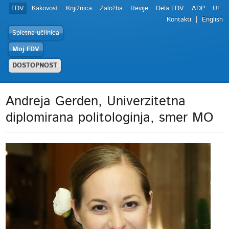
FDV
Kakovost
Knjižnica
Založba
Revije
Dela FDV
ADP
UL
Kontakti
English
Spletna učilnica
Moj FDV
DOSTOPNOST
Andreja Gerden, Univerzitetna
diplomirana politologinja, smer MO