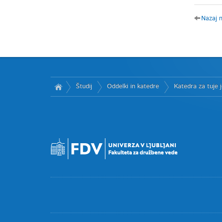
Nazaj 
Študij
Oddelki in katedre
Katedra za tuje j