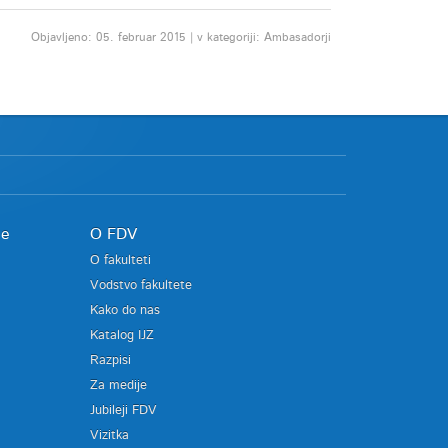
Objavljeno: 05. februar 2015 | v kategoriji: Ambasadorji
je
O FDV
O fakulteti
Vodstvo fakultete
Kako do nas
Katalog IJZ
Razpisi
Za medije
Jubileji FDV
Vizitka