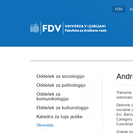
FDV
K
Andr
Oddelek za sociologijo
Oddelek za politologijo
Trenutna 
Oddelek za
svetovalc
komunikologijo
Delovne i
Oddelek za kulturologijo
socialne 
EU; Berna
Katedra za tuje jezike
Category 
Coordinat
Obvestila
Znanje tu