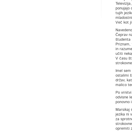
Televizija
ponujajo 
tujih jezi
mladostnik
Več kot ji
Navedeno p
Čeprav na
študenta 
Priznam, 
in razume
učiti nek
V času št
strokovne
Imel sem 
ostalimi 
držav, kat
malico te
Po vrnitvi
odvisne l
ponovno i
Marsikaj 
jezika ni
za sprotn
strokovneg
opremiti 