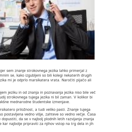
er sem znanje strokovnega jezika lahko primerjal z
nim se, kako izgubljeni so bili kolegi nekaterih drugih
zika mi je odprlo marsikatera vrata. Naročiti pijačo ali
ujem jeziku in od znanja in poznavanja jezika niso bile več
ij strokovnega tujega jezika ni bil zaman. V kolikor bi
še kakšne mednarodne študentske izmenjave.
sikatero priložnost, a tudi veliko pasti. Znanje tujega
a so postavljena vedno višje, zahteve so vedno večje. Časa
opustiti, da se v najbolj plodnih letih razvijanja znanja
ar najbolje pripraviti za njihov vstop na trg dela in jih