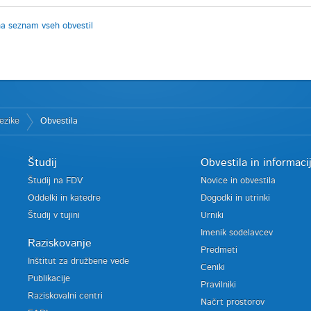
na seznam vseh obvestil
ezike
Obvestila
Študij
Obvestila in informaci
Študij na FDV
Novice in obvestila
Oddelki in katedre
Dogodki in utrinki
Študij v tujini
Urniki
Imenik sodelavcev
Raziskovanje
Predmeti
Inštitut za družbene vede
Ceniki
Publikacije
Pravilniki
Raziskovalni centri
Načrt prostorov