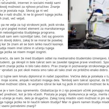
, računalniki, internet in socialni mediji sami
dovolj možnosti za njihovo priučitev. Znanje
kov je postala nuja. Skoraj ga ni več
a v naši družbi, ki ne bi govoril tujega jezika.
h znaš, več veljaš.
a ne velja za tuji strokovni jezik, jezik stroke.
 prvi pogled moteč element za marsikaterega
in nebodigatreba študijskega programa.
tudi sam sem razmišljal tako, češ saj govorim
m dovolj dobro, zakaj bi se moral še posebej
aj kar že znam ali se bom lahko naučil kasneje.
udija nisem imel izbire in učenju tujega
ga jezika se nisem mogel izogniti.
srečo, da sem že med študijem odšel na mednarodno študentsko izmenjavo, kj
študenti, ga okrepil in šele takrat sem se zavedel njegove prave vrednosti. Spom
erih znanje jezika ni bilo tako dobro. Prav znanje in poznavanje strokovnega je
r vprašati za pot okoli mesta smo tako ali tako znali vsi približno enako dobro.
 iz tujine sem kmalu diplomiral in našel zaposlitev. Večina dela je potekala v t
e moje ocene, ampak rezultati mojega dela. Tembolj sem takrat spoznal, da štud
mel možnost izbire, bi verjetno izbral še kak tuj jezik in izkoristil možnost 
se je v tem času spremenilo. Globalizacija in z njo povezani učinki ponujajo mar
 več prednost, kot je bila včasih. Postala je pogoj. Konkurenca je večja, meril
o učenje je malo, delo je drugačno. Zakaj torej mladim vzeti možnost in jim ne d
a tujega jezika ne bi naučili tekom študija? Mar ni glavni namen študija mlade k
z vsemi potrebnimi znanji?