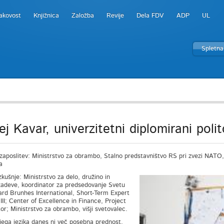
akovost
Knjižnica
Založba
Revije
Dela FDV
ADP
UL
Spletna
ej Kavar, univerzitetni diplomirani poli
zaposlitev: Ministrstvo za obrambo, Stalno predstavništvo RS pri zvezi NA
a
zkušnje: Ministrstvo za delo, družino in
zadeve, koordinator za predsedovanje Svetu
rd Brunhes International, Short-Term Expert
III; Center of Excellence in Finance, Project
or; Ministrstvo za obrambo, višji svetovalec.
jega jezika danes ni več posebna prednost.