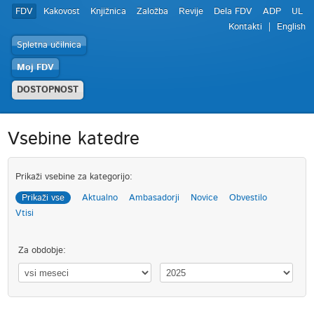
FDV
Kakovost
Knjižnica
Založba
Revije
Dela FDV
ADP
UL
Kontakti
English
Spletna učilnica
Moj FDV
DOSTOPNOST
Vsebine katedre
Prikaži vsebine za kategorijo:
Prikaži vse
Aktualno
Ambasadorji
Novice
Obvestilo
Vtisi
Za obdobje: