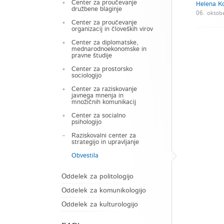
Center za proučevanje
Helena Ko
družbene blaginje
06. oktobe
Center za proučevanje
organizacij in človeških virov
Center za diplomatske,
mednarodnoekonomske in
pravne študije
Center za prostorsko
sociologijo
Center za raziskovanje
javnega mnenja in
množičnih komunikacij
Center za socialno
psihologijo
Raziskovalni center za
strategijo in upravljanje
Obvestila
Oddelek za politologijo
Oddelek za komunikologijo
Oddelek za kulturologijo