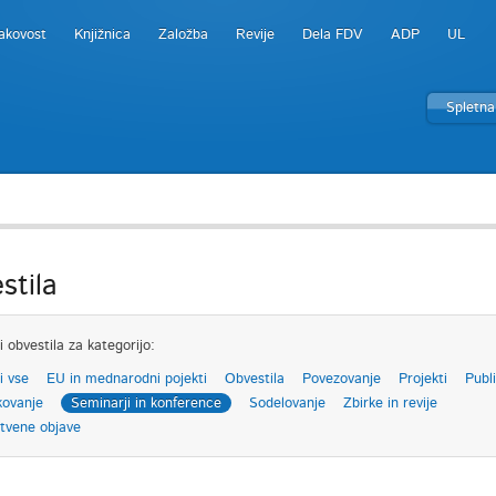
akovost
Knjižnica
Založba
Revije
Dela FDV
ADP
UL
Spletna
stila
i obvestila za kategorijo:
i vse
EU in mednarodni pojekti
Obvestila
Povezovanje
Projekti
Publi
kovanje
Seminarji in konference
Sodelovanje
Zbirke in revije
tvene objave