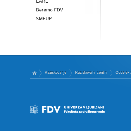
EARL
Beremo FDV
SMEUP
Raziskovanje
Raziskovalni centri
Oddelek z