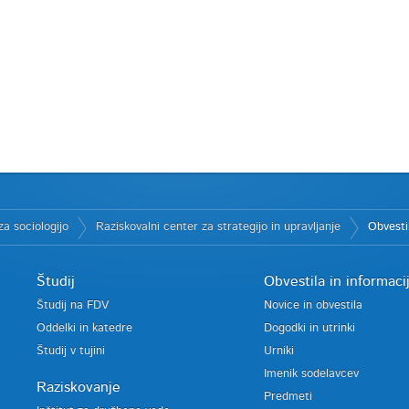
a sociologijo
Raziskovalni center za strategijo in upravljanje
Obvesti
Študij
Obvestila in informaci
Študij na FDV
Novice in obvestila
Oddelki in katedre
Dogodki in utrinki
Študij v tujini
Urniki
Imenik sodelavcev
Raziskovanje
Predmeti