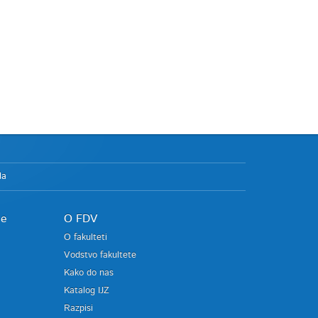
la
je
O FDV
O fakulteti
Vodstvo fakultete
Kako do nas
Katalog IJZ
Razpisi