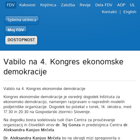
FDV
Kakovost
Knjižnica
Založba
Revije
Dela FDV
ADP
UL
Kontakti
English
Spletna učilnica
Moj FDV
DOSTOPNOST
Vabilo na 4. Kongres ekonomske
demokracije
Vabilo na 4. Kongres ekonomske demokracije
Kongres ekonomske demokracije je osrednji dogodek Inštituta za
ekonomsko demokracijo, namenjen razpravam o naprednih modelih
podjetniške organizacije. Dogodek bo potekal v torek, 14. oktobra, med
17:30 in 20:30 na Gospodarski zbornici Slovenije.
Na dogodku bosta sodelovala tudi član Centra za proučevanje
organizacij in človeških virov
dr. Tej Gonza
in predstojnica Centra
dr.
Aleksandra Kanjuo Mrčela
.
Dr. Aleksandra Kanjuo Mrčela
bo na okrogli mizi spregovorila o