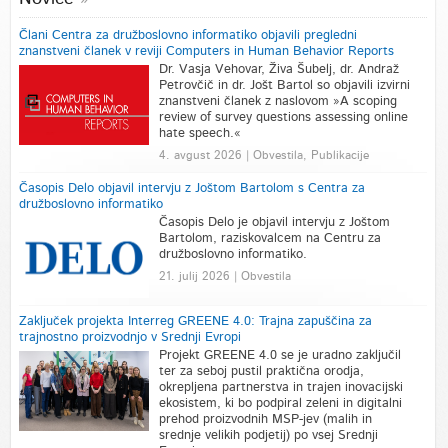
Člani Centra za družboslovno informatiko objavili pregledni
znanstveni članek v reviji Computers in Human Behavior Reports
Dr. Vasja Vehovar, Živa Šubelj, dr. Andraž
Petrovčič in dr. Jošt Bartol so objavili izvirni
znanstveni članek z naslovom »A scoping
review of survey questions assessing online
hate speech.«
4. avgust 2026 | Obvestila, Publikacije
Časopis Delo objavil intervju z Joštom Bartolom s Centra za
družboslovno informatiko
Časopis Delo je objavil intervju z Joštom
Bartolom, raziskovalcem na Centru za
družboslovno informatiko.
21. julij 2026 | Obvestila
Zaključek projekta Interreg GREENE 4.0: Trajna zapuščina za
trajnostno proizvodnjo v Srednji Evropi
Projekt GREENE 4.0 se je uradno zaključil
ter za seboj pustil praktična orodja,
okrepljena partnerstva in trajen inovacijski
ekosistem, ki bo podpiral zeleni in digitalni
prehod proizvodnih MSP-jev (malih in
srednje velikih podjetij) po vsej Srednji