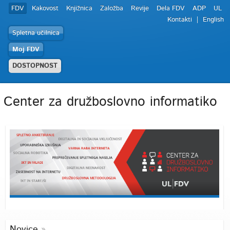
FDV
Kakovost
Knjižnica
Založba
Revije
Dela FDV
ADP
UL
Kontakti
English
Spletna učilnica
Moj FDV
DOSTOPNOST
Center za družboslovno informatiko
Novice