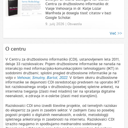
Centra za družboslovno informatiko dr.
Vasje Vehovarja in dr. Katje Lozar
Manfreda je dosegla tisoč citatov v bazi
Google Scholar.
9. julij 2026 | Obvestila
Več >>
O centru
V Centru za družboslovno informatiko (CDI), ustanovljenem leta 2011,
deluje 33 raziskovalcev. Pojem družboslovne informatike se nanaša na
interakcijo med informacijsko-komunikacijskimi tehnologijami (IKT) in
sodobnimi družbami; splošni pregled družboslovne informatike je na
voljo v
Vehovar, Smutny, Bartol, 2022
. V širšem okviru družboslovne
informatike se dejavnosti CDI osredotočajo predvsem na uporabo IKT
kot raziskovalnega orodja v družboslovju (posebej spletne ankete), na
internetna tveganja (zlasti med mladimi) ter na vprašanja digitalne
neenakosti, e-zdravja in e-oskrbe (zlasti med starejšimi).
Raziskovalci CDI smo izvedli številne projekte, od temeljnih raziskav
do ekspertiz za javni in zasebni sektor. V zadnjem času so posebej
pogosti projekti o digitalnih neenakostih, e-oskrbi, metodologiji
spletnega anketiranja in zasebnosti na internetu. Raziskovalci CDI
izrazito negujemo in spodbujamo mednarodno sodelovanje.