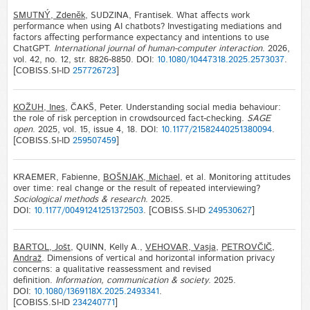
SMUTNÝ, Zdeněk
, SUDZINA, Frantisek. What affects work
performance when using AI chatbots? Investigating mediations and
factors affecting performance expectancy and intentions to use
ChatGPT.
International journal of human-computer interaction
. 2026,
vol. 42, no. 12, str. 8826-8850. DOI:
10.1080/10447318.2025.2573037
.
[COBISS.SI-ID
257726723
]
KOŽUH, Ines
, ČAKŠ, Peter. Understanding social media behaviour:
the role of risk perception in crowdsourced fact-checking.
SAGE
open
. 2025, vol. 15, issue 4, 18. DOI:
10.1177/21582440251380094
.
[COBISS.SI-ID
259507459
]
KRAEMER, Fabienne,
BOŠNJAK, Michael
, et al. Monitoring attitudes
over time: real change or the result of repeated interviewing?
Sociological methods & research
. 2025.
DOI:
10.1177/00491241251372503
. [COBISS.SI-ID
249530627
]
BARTOL, Jošt
, QUINN, Kelly A.,
VEHOVAR, Vasja
,
PETROVČIČ,
Andraž
. Dimensions of vertical and horizontal information privacy
concerns: a qualitative reassessment and revised
definition.
Information, communication & society
. 2025.
DOI:
10.1080/1369118X.2025.2493341
.
[COBISS.SI-ID
234240771
]