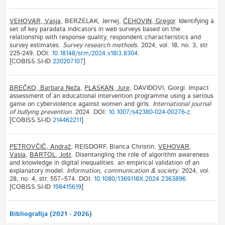
VEHOVAR, Vasja
, BERZELAK, Jernej,
ČEHOVIN, Gregor
. Identifying a
set of key paradata indicators in web surveys based on the
relationship with response quality, respondent characteristics and
survey estimates.
Survey research methods
. 2024, vol. 18, no. 3, str.
225-249. DOI:
10.18148/srm/2024.v18i3.8304
.
[COBISS.SI-ID
220207107
]
BREČKO, Barbara Neža
,
PLASKAN, Jure
, DAVIDOVI, Giorgi. Impact
assessment of an educational intervention programme using a serious
game on cyberviolence against women and girls.
International journal
of bullying prevention
. 2024. DOI:
10.1007/s42380-024-00276-z
.
[COBISS.SI-ID
214462211
]
PETROVČIČ, Andraž
, REISDORF, Bianca Christin,
VEHOVAR,
Vasja
,
BARTOL, Jošt
. Disentangling the role of algorithm awareness
and knowledge in digital inequalities: an empirical validation of an
explanatory model.
Information, communication & society
. 2024, vol.
28, no. 4, str. 557–574. DOI:
10.1080/1369118X.2024.2363896
.
[COBISS.SI-ID
198415619
]
Bibliografija (2021 - 2026)