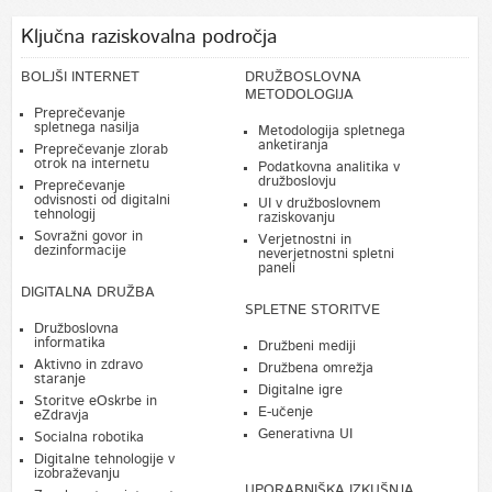
Ključna raziskovalna področja
BOLJŠI INTERNET
DRUŽBOSLOVNA
METODOLOGIJA
Preprečevanje
spletnega nasilja
Metodologija spletnega
anketiranja
Preprečevanje zlorab
otrok na internetu
Podatkovna analitika v
družboslovju
Preprečevanje
odvisnosti od digitalni
UI v družboslovnem
tehnologij
raziskovanju
Sovražni govor in
Verjetnostni in
dezinformacije
neverjetnostni spletni
paneli
DIGITALNA DRUŽBA
SPLETNE STORITVE
Družboslovna
informatika
Družbeni mediji
Aktivno in zdravo
Družbena omrežja
staranje
Digitalne igre
Storitve eOskrbe in
E-učenje
eZdravja
Generativna UI
Socialna robotika
Digitalne tehnologije v
izobraževanju
UPORABNIŠKA IZKUŠNJA