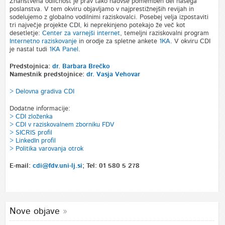
Znanstvena odličnost je prav tako nadvse pomemben del našega
poslanstva. V tem okviru objavljamo v najprestižnejših revijah in
sodelujemo z globalno vodilnimi raziskovalci. Posebej velja izpostaviti
tri največje projekte CDI, ki neprekinjeno potekajo že več kot
desetletje:
Center za varnejši internet
, temeljni raziskovalni program
Internetno raziskovanje
in orodje za spletne ankete
1KA
. V okviru CDI
je nastal tudi
1KA Panel
.
Predstojnica:
dr. Barbara Brečko
Namestnik predstojnice:
dr. Vasja Vehovar
> Delovna gradiva CDI
Dodatne informacije:
> CDI zloženka
> CDI v raziskovalnem zborniku FDV
>
SICRIS profil
> LinkedIn profil
> Politika varovanja otrok
E-mail:
cdi@fdv.uni-lj.si
; Tel: 01 580 5 278
Nove objave