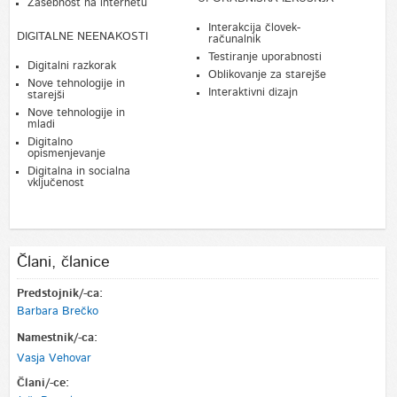
Zasebnost na internetu
Interakcija človek-
DIGITALNE NEENAKOSTI
računalnik
Testiranje uporabnosti
Digitalni razkorak
Oblikovanje za starejše
Nove tehnologije in
Interaktivni dizajn
starejši
Nove tehnologije in
mladi
Digitalno
opismenjevanje
Digitalna in socialna
vključenost
Člani, članice
Predstojnik/-ca:
Barbara Brečko
Namestnik/-ca:
Vasja Vehovar
Člani/-ce: