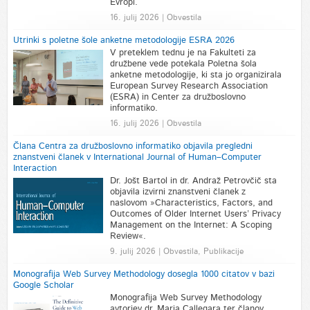
Evropi.
16. julij 2026 | Obvestila
Utrinki s poletne šole anketne metodologije ESRA 2026
V preteklem tednu je na Fakulteti za
družbene vede potekala Poletna šola
anketne metodologije, ki sta jo organizirala
European Survey Research Association
(ESRA) in Center za družboslovno
informatiko.
16. julij 2026 | Obvestila
Člana Centra za družboslovno informatiko objavila pregledni
znanstveni članek v International Journal of Human–Computer
Interaction
Dr. Jošt Bartol in dr. Andraž Petrovčič sta
objavila izvirni znanstveni članek z
naslovom »Characteristics, Factors, and
Outcomes of Older Internet Users’ Privacy
Management on the Internet: A Scoping
Review«.
9. julij 2026 | Obvestila, Publikacije
Monografija Web Survey Methodology dosegla 1000 citatov v bazi
Google Scholar
Monografija Web Survey Methodology
avtorjev dr. Maria Callegara ter članov