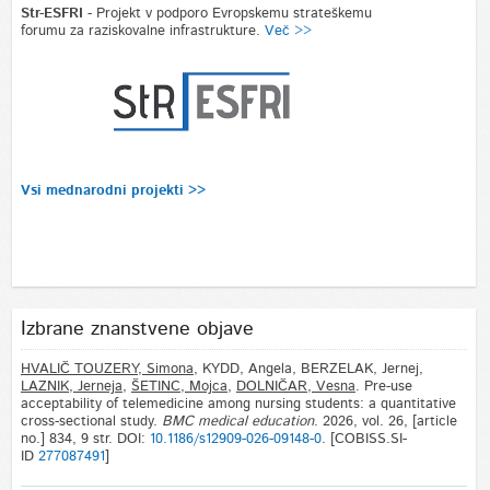
Str-ESFRI
- Projekt v podporo Evropskemu strateškemu
forumu za raziskovalne infrastrukture.
Več >>
Vsi mednarodni projekti >>
Izbrane znanstvene objave
HVALIČ TOUZERY, Simona
, KYDD, Angela, BERZELAK, Jernej,
LAZNIK, Jerneja
,
ŠETINC, Mojca
,
DOLNIČAR, Vesna
. Pre-use
acceptability of telemedicine among nursing students: a quantitative
cross-sectional study.
BMC medical education
. 2026, vol. 26, [article
no.] 834, 9 str. DOI:
10.1186/s12909-026-09148-0
. [COBISS.SI-
ID
277087491
]