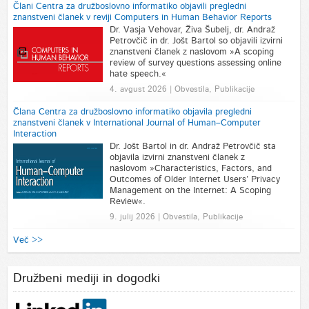
Člani Centra za družboslovno informatiko objavili pregledni
znanstveni članek v reviji Computers in Human Behavior Reports
Dr. Vasja Vehovar, Živa Šubelj, dr. Andraž
Petrovčič in dr. Jošt Bartol so objavili izvirni
znanstveni članek z naslovom »A scoping
review of survey questions assessing online
hate speech.«
4. avgust 2026 | Obvestila, Publikacije
Člana Centra za družboslovno informatiko objavila pregledni
znanstveni članek v International Journal of Human–Computer
Interaction
Dr. Jošt Bartol in dr. Andraž Petrovčič sta
objavila izvirni znanstveni članek z
naslovom »Characteristics, Factors, and
Outcomes of Older Internet Users’ Privacy
Management on the Internet: A Scoping
Review«.
9. julij 2026 | Obvestila, Publikacije
Več >>
Družbeni mediji in dogodki