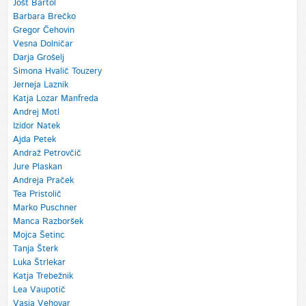
Jošt Bartol
Barbara Brečko
Gregor Čehovin
Vesna Dolničar
Darja Grošelj
Simona Hvalič Touzery
Jerneja Laznik
Katja Lozar Manfreda
Andrej Motl
Izidor Natek
Ajda Petek
Andraž Petrovčič
Jure Plaskan
Andreja Praček
Tea Pristolič
Marko Puschner
Manca Razboršek
Mojca Šetinc
Tanja Šterk
Luka Štrlekar
Katja Trebežnik
Lea Vaupotič
Vasja Vehovar