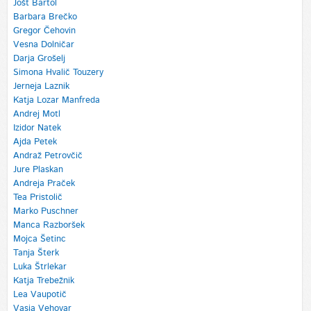
Jošt Bartol
Barbara Brečko
Gregor Čehovin
Vesna Dolničar
Darja Grošelj
Simona Hvalič Touzery
Jerneja Laznik
Katja Lozar Manfreda
Andrej Motl
Izidor Natek
Ajda Petek
Andraž Petrovčič
Jure Plaskan
Andreja Praček
Tea Pristolič
Marko Puschner
Manca Razboršek
Mojca Šetinc
Tanja Šterk
Luka Štrlekar
Katja Trebežnik
Lea Vaupotič
Vasja Vehovar