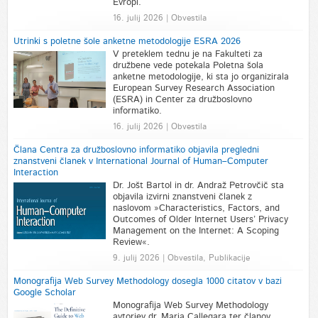
Evropi.
16. julij 2026 | Obvestila
Utrinki s poletne šole anketne metodologije ESRA 2026
V preteklem tednu je na Fakulteti za
družbene vede potekala Poletna šola
anketne metodologije, ki sta jo organizirala
European Survey Research Association
(ESRA) in Center za družboslovno
informatiko.
16. julij 2026 | Obvestila
Člana Centra za družboslovno informatiko objavila pregledni
znanstveni članek v International Journal of Human–Computer
Interaction
Dr. Jošt Bartol in dr. Andraž Petrovčič sta
objavila izvirni znanstveni članek z
naslovom »Characteristics, Factors, and
Outcomes of Older Internet Users’ Privacy
Management on the Internet: A Scoping
Review«.
9. julij 2026 | Obvestila, Publikacije
Monografija Web Survey Methodology dosegla 1000 citatov v bazi
Google Scholar
Monografija Web Survey Methodology
avtorjev dr. Maria Callegara ter članov