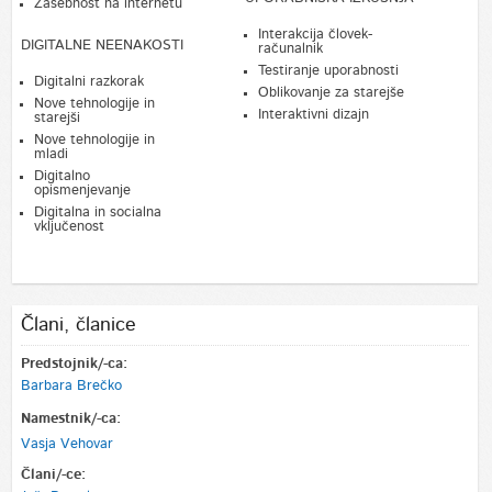
Zasebnost na internetu
Interakcija človek-
DIGITALNE NEENAKOSTI
računalnik
Testiranje uporabnosti
Digitalni razkorak
Oblikovanje za starejše
Nove tehnologije in
Interaktivni dizajn
starejši
Nove tehnologije in
mladi
Digitalno
opismenjevanje
Digitalna in socialna
vključenost
Člani, članice
Predstojnik/-ca:
Barbara Brečko
Namestnik/-ca:
Vasja Vehovar
Člani/-ce: