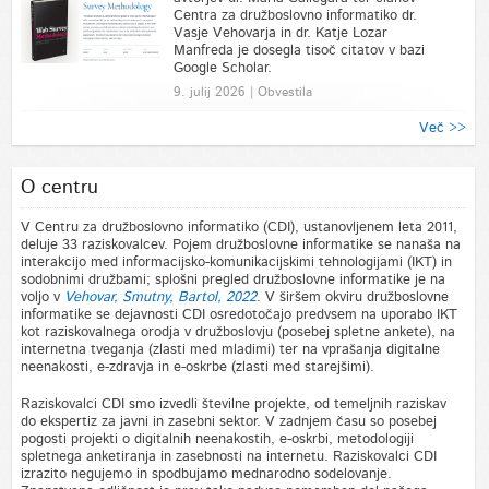
Centra za družboslovno informatiko dr.
Vasje Vehovarja in dr. Katje Lozar
Manfreda je dosegla tisoč citatov v bazi
Google Scholar.
9. julij 2026 | Obvestila
Več >>
O centru
V Centru za družboslovno informatiko (CDI), ustanovljenem leta 2011,
deluje 33 raziskovalcev. Pojem družboslovne informatike se nanaša na
interakcijo med informacijsko-komunikacijskimi tehnologijami (IKT) in
sodobnimi družbami; splošni pregled družboslovne informatike je na
voljo v
Vehovar, Smutny, Bartol, 2022
. V širšem okviru družboslovne
informatike se dejavnosti CDI osredotočajo predvsem na uporabo IKT
kot raziskovalnega orodja v družboslovju (posebej spletne ankete), na
internetna tveganja (zlasti med mladimi) ter na vprašanja digitalne
neenakosti, e-zdravja in e-oskrbe (zlasti med starejšimi).
Raziskovalci CDI smo izvedli številne projekte, od temeljnih raziskav
do ekspertiz za javni in zasebni sektor. V zadnjem času so posebej
pogosti projekti o digitalnih neenakostih, e-oskrbi, metodologiji
spletnega anketiranja in zasebnosti na internetu. Raziskovalci CDI
izrazito negujemo in spodbujamo mednarodno sodelovanje.