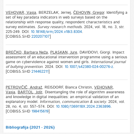
VEHOVAR, Vasja
, BERZELAK, Jernej,
ČEHOVIN, Gregor
. Identifying a
set of key paradata indicators in web surveys based on the
relationship with response quality, respondent characteristics and
survey estimates.
Survey research methods
. 2024, vol. 18, no. 3, str.
225-249. DOI:
10.18148/srm/2024.v18i3.8304
.
[COBISS.SI-ID
220207107
]
BREČKO, Barbara Neža
,
PLASKAN, Jure
, DAVIDOVI, Giorgi. Impact
assessment of an educational intervention programme using a serious
game on cyberviolence against women and girls.
International journal
of bullying prevention
. 2024. DOI:
10.1007/s42380-024-00276-z
.
[COBISS.SI-ID
214462211
]
PETROVČIČ, Andraž
, REISDORF, Bianca Christin,
VEHOVAR,
Vasja
,
BARTOL, Jošt
. Disentangling the role of algorithm awareness
and knowledge in digital inequalities: an empirical validation of an
explanatory model.
Information, communication & society
. 2024, vol.
28, no. 4, str. 557–574. DOI:
10.1080/1369118X.2024.2363896
.
[COBISS.SI-ID
198415619
]
Bibliografija (2021 - 2026)