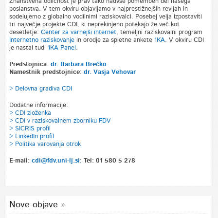
Znanstvena odličnost je prav tako nadvse pomemben del našega
poslanstva. V tem okviru objavljamo v najprestižnejših revijah in
sodelujemo z globalno vodilnimi raziskovalci. Posebej velja izpostaviti
tri največje projekte CDI, ki neprekinjeno potekajo že več kot
desetletje:
Center za varnejši internet
, temeljni raziskovalni program
Internetno raziskovanje
in orodje za spletne ankete
1KA
. V okviru CDI
je nastal tudi
1KA Panel
.
Predstojnica:
dr. Barbara Brečko
Namestnik predstojnice:
dr. Vasja Vehovar
> Delovna gradiva CDI
Dodatne informacije:
> CDI zloženka
> CDI v raziskovalnem zborniku FDV
>
SICRIS profil
> LinkedIn profil
> Politika varovanja otrok
E-mail:
cdi@fdv.uni-lj.si
; Tel: 01 580 5 278
Nove objave