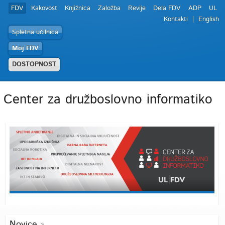
FDV
Kakovost
Knjižnica
Založba
Revije
Dela FDV
ADP
UL
Kontakti
English
Spletna učilnica
Moj FDV
DOSTOPNOST
Center za družboslovno informatiko
Novice