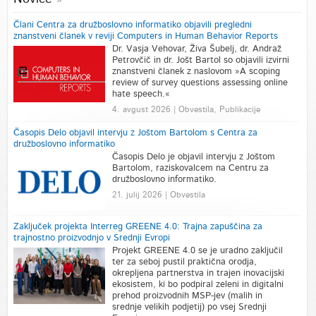
Člani Centra za družboslovno informatiko objavili pregledni
znanstveni članek v reviji Computers in Human Behavior Reports
Dr. Vasja Vehovar, Živa Šubelj, dr. Andraž
Petrovčič in dr. Jošt Bartol so objavili izvirni
znanstveni članek z naslovom »A scoping
review of survey questions assessing online
hate speech.«
4. avgust 2026 | Obvestila, Publikacije
Časopis Delo objavil intervju z Joštom Bartolom s Centra za
družboslovno informatiko
Časopis Delo je objavil intervju z Joštom
Bartolom, raziskovalcem na Centru za
družboslovno informatiko.
21. julij 2026 | Obvestila
Zaključek projekta Interreg GREENE 4.0: Trajna zapuščina za
trajnostno proizvodnjo v Srednji Evropi
Projekt GREENE 4.0 se je uradno zaključil
ter za seboj pustil praktična orodja,
okrepljena partnerstva in trajen inovacijski
ekosistem, ki bo podpiral zeleni in digitalni
prehod proizvodnih MSP-jev (malih in
srednje velikih podjetij) po vsej Srednji