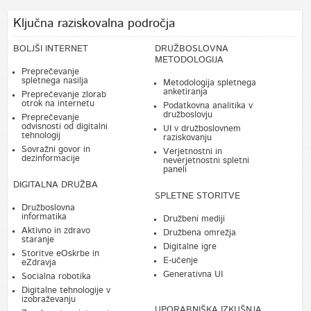
Ključna raziskovalna področja
BOLJŠI INTERNET
DRUŽBOSLOVNA
METODOLOGIJA
Preprečevanje
spletnega nasilja
Metodologija spletnega
anketiranja
Preprečevanje zlorab
otrok na internetu
Podatkovna analitika v
družboslovju
Preprečevanje
odvisnosti od digitalni
UI v družboslovnem
tehnologij
raziskovanju
Sovražni govor in
Verjetnostni in
dezinformacije
neverjetnostni spletni
paneli
DIGITALNA DRUŽBA
SPLETNE STORITVE
Družboslovna
informatika
Družbeni mediji
Aktivno in zdravo
Družbena omrežja
staranje
Digitalne igre
Storitve eOskrbe in
E-učenje
eZdravja
Generativna UI
Socialna robotika
Digitalne tehnologije v
izobraževanju
UPORABNIŠKA IZKUŠNJA