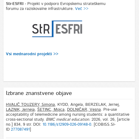
Str-ESFRI
- Projekt v podporo Evropskemu strateškemu
forumu za raziskovalne infrastrukture.
Več >>
Vsi mednarodni projekti >>
Izbrane znanstvene objave
HVALIČ TOUZERY, Simona
, KYDD, Angela, BERZELAK, Jernej,
LAZNIK, Jerneja
,
ŠETINC, Mojca
,
DOLNIČAR, Vesna
. Pre-use
acceptability of telemedicine among nursing students: a quantitative
cross-sectional study.
BMC medical education
. 2026, vol. 26, [article
no.] 834, 9 str. DOI:
10.1186/s12909-026-09148-0
. [COBISS.SI-
ID
277087491
]