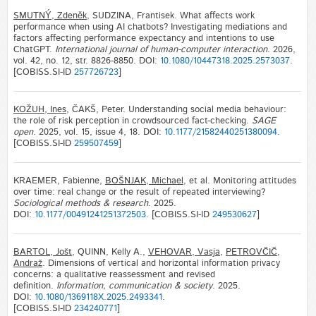
SMUTNÝ, Zdeněk
, SUDZINA, Frantisek. What affects work
performance when using AI chatbots? Investigating mediations and
factors affecting performance expectancy and intentions to use
ChatGPT.
International journal of human-computer interaction
. 2026,
vol. 42, no. 12, str. 8826-8850. DOI:
10.1080/10447318.2025.2573037
.
[COBISS.SI-ID
257726723
]
KOŽUH, Ines
, ČAKŠ, Peter. Understanding social media behaviour:
the role of risk perception in crowdsourced fact-checking.
SAGE
open
. 2025, vol. 15, issue 4, 18. DOI:
10.1177/21582440251380094
.
[COBISS.SI-ID
259507459
]
KRAEMER, Fabienne,
BOŠNJAK, Michael
, et al. Monitoring attitudes
over time: real change or the result of repeated interviewing?
Sociological methods & research
. 2025.
DOI:
10.1177/00491241251372503
. [COBISS.SI-ID
249530627
]
BARTOL, Jošt
, QUINN, Kelly A.,
VEHOVAR, Vasja
,
PETROVČIČ,
Andraž
. Dimensions of vertical and horizontal information privacy
concerns: a qualitative reassessment and revised
definition.
Information, communication & society
. 2025.
DOI:
10.1080/1369118X.2025.2493341
.
[COBISS.SI-ID
234240771
]