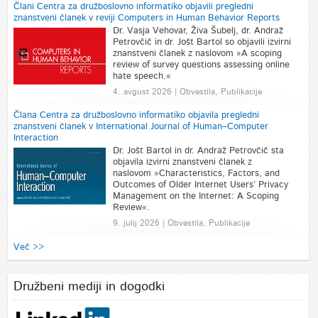
Člani Centra za družboslovno informatiko objavili pregledni
znanstveni članek v reviji Computers in Human Behavior Reports
Dr. Vasja Vehovar, Živa Šubelj, dr. Andraž
Petrovčič in dr. Jošt Bartol so objavili izvirni
znanstveni članek z naslovom »A scoping
review of survey questions assessing online
hate speech.«
4. avgust 2026 | Obvestila, Publikacije
Člana Centra za družboslovno informatiko objavila pregledni
znanstveni članek v International Journal of Human–Computer
Interaction
Dr. Jošt Bartol in dr. Andraž Petrovčič sta
objavila izvirni znanstveni članek z
naslovom »Characteristics, Factors, and
Outcomes of Older Internet Users’ Privacy
Management on the Internet: A Scoping
Review«.
9. julij 2026 | Obvestila, Publikacije
Več >>
Družbeni mediji in dogodki