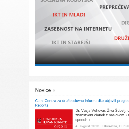
Novice
Člani Centra za družboslovno informatiko objavili pregl
Reports
Dr. Vasja Vehovar, Živa Šubelj, dr
znanstveni članek z naslovom »A
speech.«
4. avgust 2026 | Obvestila, Publik