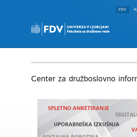
FDV
K
Center za družboslovno infor