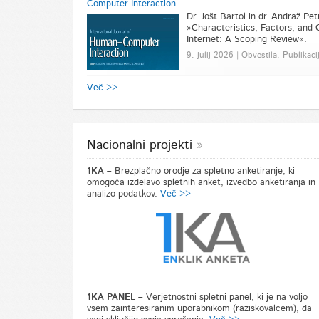
Computer Interaction
Dr. Jošt Bartol in dr. Andraž Pet
»Characteristics, Factors, and
Internet: A Scoping Review«.
9. julij 2026 | Obvestila, Publikaci
Več >>
Nacionalni projekti
1KA –
Brezplačno orodje za spletno anketiranje, ki
omogoča izdelavo spletnih anket, izvedbo anketiranja in
analizo podatkov.
Več >>
1KA PANEL –
Verjetnostni spletni panel, ki je na voljo
vsem zainteresiranim uporabnikom (raziskovalcem), da