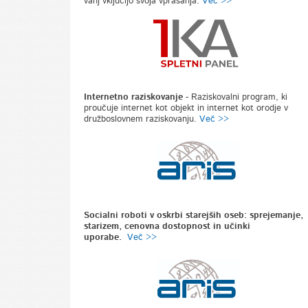
vanj vključijo svoja vprašanja.
Več >>
Internetno raziskovanje
-
Raziskovalni program, ki
proučuje internet kot objekt in internet kot orodje v
družboslovnem raziskovanju.
Več >>
Socialni roboti v oskrbi starejših oseb: sprejemanje,
starizem, cenovna dostopnost in učinki
uporabe.
Več >>