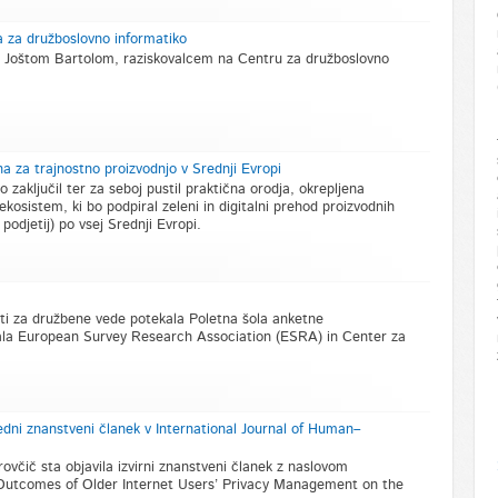
a za družboslovno informatiko
u z Joštom Bartolom, raziskovalcem na Centru za družboslovno
a za trajnostno proizvodnjo v Srednji Evropi
zaključil ter za seboj pustil praktična orodja, okrepljena
 ekosistem, ki bo podpiral zeleni in digitalni prehod proizvodnih
 podjetij) po vsej Srednji Evropi.
ti za družbene vede potekala Poletna šola anketne
irala European Survey Research Association (ESRA) in Center za
edni znanstveni članek v International Journal of Human–
rovčič sta objavila izvirni znanstveni članek z naslovom
 Outcomes of Older Internet Users’ Privacy Management on the