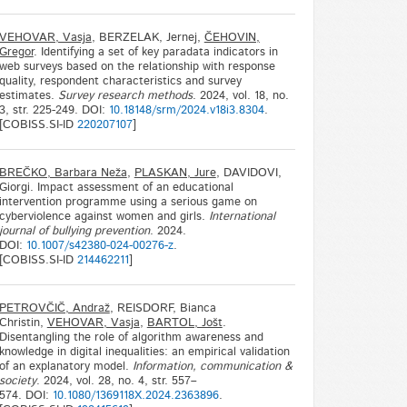
VEHOVAR, Vasja
, BERZELAK, Jernej,
ČEHOVIN,
Gregor
. Identifying a set of key paradata indicators in
web surveys based on the relationship with response
quality, respondent characteristics and survey
estimates.
Survey research methods
. 2024, vol. 18, no.
3, str. 225-249. DOI:
10.18148/srm/2024.v18i3.8304
.
[COBISS.SI-ID
220207107
]
BREČKO, Barbara Neža
,
PLASKAN, Jure
, DAVIDOVI,
Giorgi. Impact assessment of an educational
intervention programme using a serious game on
cyberviolence against women and girls.
International
journal of bullying prevention
. 2024.
DOI:
10.1007/s42380-024-00276-z
.
[COBISS.SI-ID
214462211
]
PETROVČIČ, Andraž
, REISDORF, Bianca
Christin,
VEHOVAR, Vasja
,
BARTOL, Jošt
.
Disentangling the role of algorithm awareness and
knowledge in digital inequalities: an empirical validation
of an explanatory model.
Information, communication &
society
. 2024, vol. 28, no. 4, str. 557–
574. DOI:
10.1080/1369118X.2024.2363896
.