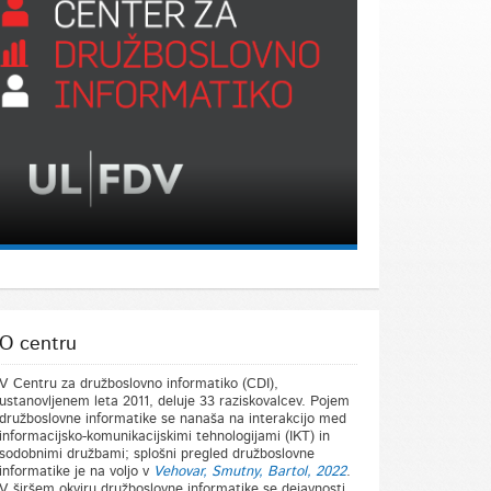
O centru
V Centru za družboslovno informatiko (CDI),
ustanovljenem leta 2011, deluje 33 raziskovalcev. Pojem
družboslovne informatike se nanaša na interakcijo med
informacijsko-komunikacijskimi tehnologijami (IKT) in
sodobnimi družbami; splošni pregled družboslovne
informatike je na voljo v
Vehovar, Smutny, Bartol, 2022
.
V širšem okviru družboslovne informatike se dejavnosti