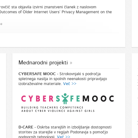
rovčič sta objavila izvirni znanstveni članek z naslovom
 Outcomes of Older Internet Users’ Privacy Management on the
je
Mednarodni projekti
CYBERSAFE MOOC
- Strokovnjaki s področja
spletnega nasilja in spolnih neenakosti pripravljajo
izobraževalne materiale.
Več >>
D-CARE
- Oskrba starejših in izboljšanje dostopnosti
storitev za starejše v regijah Podonavja s pomočjo
podpornih tehnologij.
Več >>