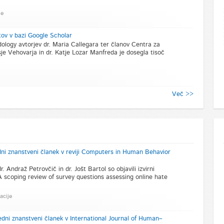
je
ov v bazi Google Scholar
logy avtorjev dr. Maria Callegara ter članov Centra za
je Vehovarja in dr. Katje Lozar Manfreda je dosegla tisoč
Več >>
edni znanstveni članek v reviji Computers in Human Behavior
. Andraž Petrovčič in dr. Jošt Bartol so objavili izvirni
 scoping review of survey questions assessing online hate
acije
edni znanstveni članek v International Journal of Human–