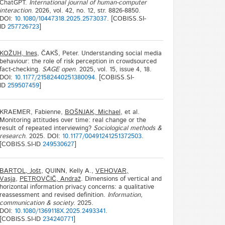
ChatGPT.
International journal of human-computer
interaction
. 2026, vol. 42, no. 12, str. 8826-8850.
DOI:
10.1080/10447318.2025.2573037
. [COBISS.SI-
ID
257726723
]
KOŽUH, Ines
, ČAKŠ, Peter. Understanding social media
behaviour: the role of risk perception in crowdsourced
fact-checking.
SAGE open
. 2025, vol. 15, issue 4, 18.
DOI:
10.1177/21582440251380094
. [COBISS.SI-
ID
259507459
]
KRAEMER, Fabienne,
BOŠNJAK, Michael
, et al.
Monitoring attitudes over time: real change or the
result of repeated interviewing?
Sociological methods &
research
. 2025. DOI:
10.1177/00491241251372503
.
[COBISS.SI-ID
249530627
]
BARTOL, Jošt
, QUINN, Kelly A.,
VEHOVAR,
Vasja
,
PETROVČIČ, Andraž
. Dimensions of vertical and
horizontal information privacy concerns: a qualitative
reassessment and revised definition.
Information,
communication & society
. 2025.
DOI:
10.1080/1369118X.2025.2493341
.
[COBISS.SI-ID
234240771
]