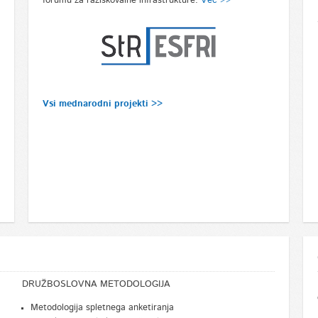
forumu za raziskovalne infrastrukture.
Več >>
Vsi mednarodni projekti >>
DRUŽBOSLOVNA METODOLOGIJA
Metodologija spletnega anketiranja