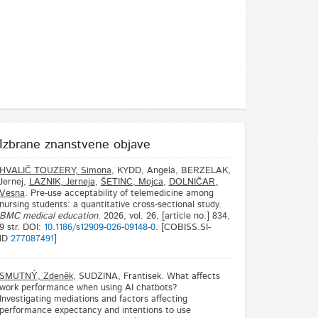
Izbrane znanstvene objave
HVALIČ TOUZERY, Simona
, KYDD, Angela, BERZELAK,
Jernej,
LAZNIK, Jerneja
,
ŠETINC, Mojca
,
DOLNIČAR,
Vesna
. Pre-use acceptability of telemedicine among
nursing students: a quantitative cross-sectional study.
BMC medical education
. 2026, vol. 26, [article no.] 834,
9 str. DOI:
10.1186/s12909-026-09148-0
. [COBISS.SI-
ID
277087491
]
SMUTNÝ, Zdeněk
, SUDZINA, Frantisek. What affects
work performance when using AI chatbots?
Investigating mediations and factors affecting
performance expectancy and intentions to use