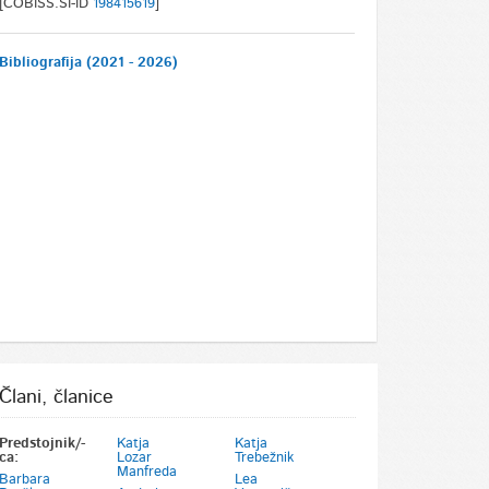
[COBISS.SI-ID
198415619
]
Bibliografija (2021 - 2026)
Člani, članice
Predstojnik/-
Katja
Katja
ca:
Lozar
Trebežnik
Manfreda
Barbara
Lea