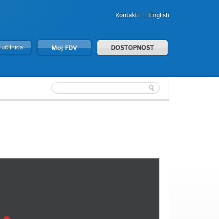
Kontakti
English
 učilnica
Moj FDV
DOSTOPNOST