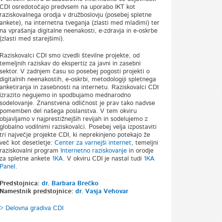
CDI osredotočajo predvsem na uporabo IKT kot
raziskovalnega orodja v družboslovju (posebej spletne
ankete), na internetna tveganja (zlasti med mladimi) ter
na vprašanja digitalne neenakosti, e-zdravja in e-oskrbe
(zlasti med starejšimi).
Raziskovalci CDI smo izvedli številne projekte, od
temeljnih raziskav do ekspertiz za javni in zasebni
sektor. V zadnjem času so posebej pogosti projekti o
digitalnih neenakostih, e-oskrbi, metodologiji spletnega
anketiranja in zasebnosti na internetu. Raziskovalci CDI
izrazito negujemo in spodbujamo mednarodno
sodelovanje. Znanstvena odličnost je prav tako nadvse
pomemben del našega poslanstva. V tem okviru
objavljamo v najprestižnejših revijah in sodelujemo z
globalno vodilnimi raziskovalci. Posebej velja izpostaviti
tri največje projekte CDI, ki neprekinjeno potekajo že
več kot desetletje:
Center za varnejši internet
, temeljni
raziskovalni program
Internetno raziskovanje
in orodje
za spletne ankete
1KA
. V okviru CDI je nastal tudi
1KA
Panel
.
Predstojnica:
dr. Barbara Brečko
Namestnik predstojnice:
dr. Vasja Vehovar
> Delovna gradiva CDI