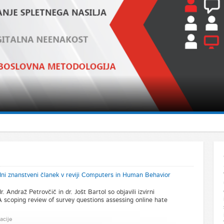
edni znanstveni članek v reviji Computers in Human Behavior
. Andraž Petrovčič in dr. Jošt Bartol so objavili izvirni
 scoping review of survey questions assessing online hate
acije