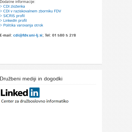
Dodatne informacije:
> CDI zloženka
> CDI v raziskovalnem zborniku FDV
>
SICRIS profil
> LinkedIn profil
> Politika varovanja otrok
E-mail:
cdi@fdv.uni-lj.si
; Tel: 01 580 5 278
Družbeni mediji in dogodki