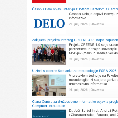
Časopis Delo objavil intervju z Joštom Bartolom s Centr
Časopis Delo je objavil intervj
informatiko.
21. julij 2026 | Obvestila
Zaključek projekta Interreg GREENE 4.0: Trajna zapuščin
Projekt GREENE 4.0 se je uradno 
partnerstva in trajen inovacijski
MSP-jev (malih in srednje velikih
16. julij 2026 | Obvestila
Utrinki s poletne šole anketne metodologije ESRA 2026
V preteklem tednu je na Fakulte
metodologije, ki sta jo organiz
družboslovno informatiko.
16. julij 2026 | Obvestila
Člana Centra za družboslovno informatiko objavila pregl
Computer Interaction
Dr. Jošt Bartol in dr. Andraž Pet
»Characteristics, Factors, and