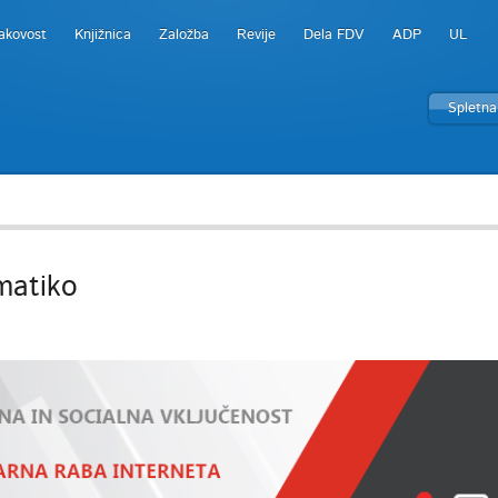
akovost
Knjižnica
Založba
Revije
Dela FDV
ADP
UL
Spletna
matiko