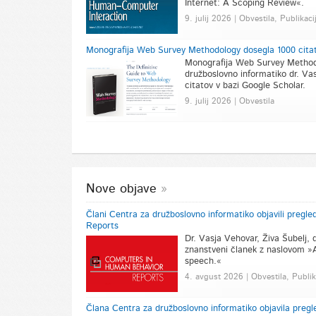
Internet: A Scoping Review«.
9. julij 2026 | Obvestila, Publikaci
Monografija Web Survey Methodology dosegla 1000 citat
Monografija Web Survey Methodo
družboslovno informatiko dr. Vas
citatov v bazi Google Scholar.
9. julij 2026 | Obvestila
Nove objave
Člani Centra za družboslovno informatiko objavili pregl
Reports
Dr. Vasja Vehovar, Živa Šubelj, dr
znanstveni članek z naslovom »A
speech.«
4. avgust 2026 | Obvestila, Publik
Člana Centra za družboslovno informatiko objavila pregl