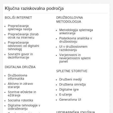
Ključna raziskovalna področja
BOLJŠI INTERNET
DRUŽBOSLOVNA
METODOLOGIJA
Preprečevanje
spletnega nasilja
Metodologija spletnega
anketiranja
Preprečevanje zlorab
otrok na internetu
Podatkovna analitika v
družboslovju
Preprečevanje
odvisnosti od digitalni
UI v družboslovnem
tehnologij
raziskovanju
Sovražni govor in
Verjetnostni in
dezinformacije
neverjetnostni spletni
paneli
DIGITALNA DRUŽBA
SPLETNE STORITVE
Družboslovna
informatika
Družbeni mediji
Aktivno in zdravo
Družbena omrežja
staranje
Digitalne igre
Storitve eOskrbe in
E-učenje
eZdravja
Generativna UI
Socialna robotika
Digitalne tehnologije v
izobraževanju
UPORABNIŠKA IZKUŠNJA