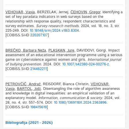
VEHOVAR, Vasja
, BERZELAK, Jernej,
ČEHOVIN, Gregor
. Identifying a
set of key paradata indicators in web surveys based on the
relationship with response quality, respondent characteristics and
survey estimates.
Survey research methods
. 2024, vol. 18, no. 3, str.
225-249. DOI:
10.18148/srm/2024.v18i3.8304
.
[COBISS.SI-ID
220207107
]
BREČKO, Barbara Neža
,
PLASKAN, Jure
, DAVIDOVI, Giorgi. Impact
assessment of an educational intervention programme using a serious
game on cyberviolence against women and girls.
International journal
of bullying prevention
. 2024. DOI:
10.1007/s42380-024-00276-z
.
[COBISS.SI-ID
214462211
]
PETROVČIČ, Andraž
, REISDORF, Bianca Christin,
VEHOVAR,
Vasja
,
BARTOL, Jošt
. Disentangling the role of algorithm awareness
and knowledge in digital inequalities: an empirical validation of an
explanatory model.
Information, communication & society
. 2024, vol.
28, no. 4, str. 557–574. DOI:
10.1080/1369118X.2024.2363896
.
[COBISS.SI-ID
198415619
]
Bibliografija (2021 - 2026)