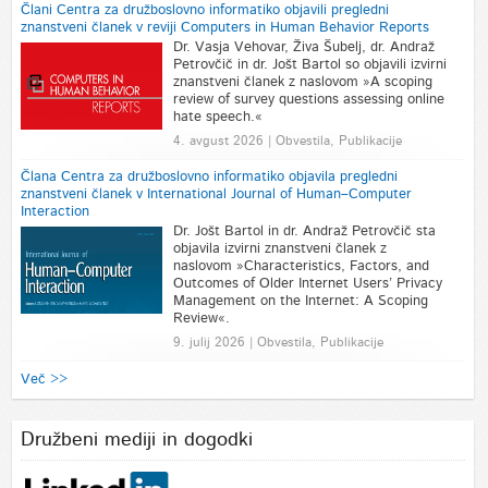
Člani Centra za družboslovno informatiko objavili pregledni
znanstveni članek v reviji Computers in Human Behavior Reports
Dr. Vasja Vehovar, Živa Šubelj, dr. Andraž
Petrovčič in dr. Jošt Bartol so objavili izvirni
znanstveni članek z naslovom »A scoping
review of survey questions assessing online
hate speech.«
4. avgust 2026 | Obvestila, Publikacije
Člana Centra za družboslovno informatiko objavila pregledni
znanstveni članek v International Journal of Human–Computer
Interaction
Dr. Jošt Bartol in dr. Andraž Petrovčič sta
objavila izvirni znanstveni članek z
naslovom »Characteristics, Factors, and
Outcomes of Older Internet Users’ Privacy
Management on the Internet: A Scoping
Review«.
9. julij 2026 | Obvestila, Publikacije
Več >>
Družbeni mediji in dogodki