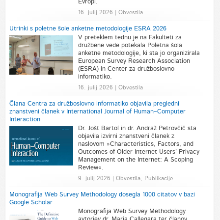
Evropi.
16. julij 2026 | Obvestila
Utrinki s poletne šole anketne metodologije ESRA 2026
V preteklem tednu je na Fakulteti za
družbene vede potekala Poletna šola
anketne metodologije, ki sta jo organizirala
European Survey Research Association
(ESRA) in Center za družboslovno
informatiko.
16. julij 2026 | Obvestila
Člana Centra za družboslovno informatiko objavila pregledni
znanstveni članek v International Journal of Human–Computer
Interaction
Dr. Jošt Bartol in dr. Andraž Petrovčič sta
objavila izvirni znanstveni članek z
naslovom »Characteristics, Factors, and
Outcomes of Older Internet Users’ Privacy
Management on the Internet: A Scoping
Review«.
9. julij 2026 | Obvestila, Publikacije
Monografija Web Survey Methodology dosegla 1000 citatov v bazi
Google Scholar
Monografija Web Survey Methodology
avtorjev dr. Maria Callegara ter članov