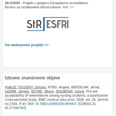
Str-ESFRI
- Projekt v podporo Evropskemu strateškemu
forumu za raziskovalne infrastrukture.
Več >>
Vsi mednarodni projekti >>
Izbrane znanstvene objave
HVALIČ TOUZERY, Simona
, KYDD, Angela, BERZELAK, Jernej,
LAZNIK, Jerneja
,
ŠETINC, Mojca
,
DOLNIČAR, Vesna
. Pre-use
acceptability of telemedicine among nursing students: a quantitative
cross-sectional study.
BMC medical education
. 2026, vol. 26, [article
no.] 834, 9 str. DOI:
10.1186/s12909-026-09148-0
. [COBISS.SI-
ID
277087491
]