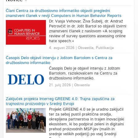
Člani Centra za družboslovno informatiko objavili pregledni
znanstveni članek v reviji Computers in Human Behavior Reports
Dr. Vasja Vehovar, Živa Šubelj, dr. Andraž
Petrovčič in dr. Jošt Bartol so objavili izvirni
znanstveni članek z naslovom »A scoping
review of survey questions assessing online
hate speech.«
4. avgust 2026 | Obvestila, Publikacije
Časopis Delo objavil intervju z Joštom Bartolom s Centra za
družboslovno informatiko
Časopis Delo je objavil intervju z Joštom
Bartolom, raziskovalcem na Centru za
družboslovno informatiko.
21. julij 2026 | Obvestila
Zaključek projekta Interreg GREENE 4.0: Trajna zapuščina za
trajnostno proizvodnjo v Srednji Evropi
Projekt GREENE 4.0 se je uradno zaključil
ter za seboj pustil praktična orodja,
okrepljena partnerstva in trajen inovacijski
ekosistem, ki bo podpiral zeleni in digitalni
prehod proizvodnih MSP-jev (malih in
srednje velikih podjetij) po vsej Srednji