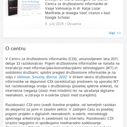
Centra za družboslovno informatiko dr.
Vasje Vehovarja in dr. Katje Lozar
Manfreda je dosegla tisoč citatov v bazi
Google Scholar.
9. julij 2026 | Obvestila
Več >>
O centru
V Centru za družboslovno informatiko (CDI), ustanovljenem leta 2011,
deluje 33 raziskovalcev. Pojem družboslovne informatike se nanaša na
interakcijo med informacijsko-komunikacijskimi tehnologijami (IKT) in
sodobnimi družbami; splošni pregled družboslovne informatike je na
voljo v
Vehovar, Smutny, Bartol, 2022
. V širšem okviru družboslovne
informatike se dejavnosti CDI osredotočajo predvsem na uporabo IKT
kot raziskovalnega orodja v družboslovju (posebej spletne ankete), na
internetna tveganja (zlasti med mladimi) ter na vprašanja digitalne
neenakosti, e-zdravja in e-oskrbe (zlasti med starejšimi).
Raziskovalci CDI smo izvedli številne projekte, od temeljnih raziskav
do ekspertiz za javni in zasebni sektor. V zadnjem času so posebej
pogosti projekti o digitalnih neenakostih, e-oskrbi, metodologiji
spletnega anketiranja in zasebnosti na internetu. Raziskovalci CDI
izrazito negujemo in spodbujamo mednarodno sodelovanje.