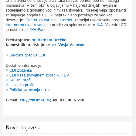
Znanstvena odličnost je prav tako nadvse pomemben del našega
poslanstva. V tem okviru objavljamo v najprestižnejših revijah in
sodelujemo z globalno vodilnimi raziskovalci. Posebej velja izpostaviti
tri največje projekte CDI, ki neprekinjeno potekajo že več kot
desetletje:
Center za varnejši internet
, temeljni raziskovalni program
Internetno raziskovanje
in orodje za spletne ankete
1KA
. V okviru CDI
je nastal tudi
1KA Panel
.
Predstojnica:
dr. Barbara Brečko
Namestnik predstojnice:
dr. Vasja Vehovar
> Delovna gradiva CDI
Dodatne informacije:
> CDI zloženka
> CDI v raziskovalnem zborniku FDV
>
SICRIS profil
> LinkedIn profil
> Politika varovanja otrok
E-mail:
cdi@fdv.uni-lj.si
; Tel: 01 580 5 278
Nove objave