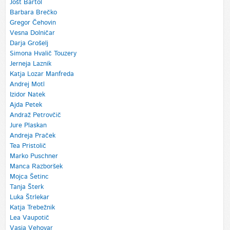
Jošt Bartol
Barbara Brečko
Gregor Čehovin
Vesna Dolničar
Darja Grošelj
Simona Hvalič Touzery
Jerneja Laznik
Katja Lozar Manfreda
Andrej Motl
Izidor Natek
Ajda Petek
Andraž Petrovčič
Jure Plaskan
Andreja Praček
Tea Pristolič
Marko Puschner
Manca Razboršek
Mojca Šetinc
Tanja Šterk
Luka Štrlekar
Katja Trebežnik
Lea Vaupotič
Vasja Vehovar