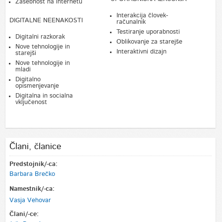
Zasebnost na internetu
Interakcija človek-
DIGITALNE NEENAKOSTI
računalnik
Testiranje uporabnosti
Digitalni razkorak
Oblikovanje za starejše
Nove tehnologije in
Interaktivni dizajn
starejši
Nove tehnologije in
mladi
Digitalno
opismenjevanje
Digitalna in socialna
vključenost
Člani, članice
Predstojnik/-ca:
Barbara Brečko
Namestnik/-ca:
Vasja Vehovar
Člani/-ce: