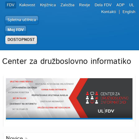
FDV
Kakovost
Knjižnica
Založba
Revije
Dela FDV
ADP
UL
Kontakti
English
Spletna učilnica
Moj FDV
DOSTOPNOST
Center za družboslovno informatiko
Novice