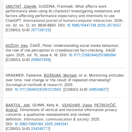
SMUTNÝ, Zdeněk
, SUDZINA, Frantisek. What affects work
performance when using AI chatbots? Investigating mediations and
factors affecting performance expectancy and intentions to use
ChatGPT.
International journal of human-computer interaction
. 2026,
vol. 42, no. 12, str. 8826-8850. DOI:
10.1080/10447318.2025.2573037
.
[COBISS.SI-ID
257726723
]
KOŽUH, Ines
, ČAKŠ, Peter. Understanding social media behaviour:
the role of risk perception in crowdsourced fact-checking.
SAGE
open
. 2025, vol. 15, issue 4, 18. DOI:
10.1177/21582440251380094
.
[COBISS.SI-ID
259507459
]
KRAEMER, Fabienne,
BOŠNJAK, Michael
, et al. Monitoring attitudes
over time: real change or the result of repeated interviewing?
Sociological methods & research
. 2025.
DOI:
10.1177/00491241251372503
. [COBISS.SI-ID
249530627
]
BARTOL, Jošt
, QUINN, Kelly A.,
VEHOVAR, Vasja
,
PETROVČIČ,
Andraž
. Dimensions of vertical and horizontal information privacy
concerns: a qualitative reassessment and revised
definition.
Information, communication & society
. 2025.
DOI:
10.1080/1369118X.2025.2493341
.
[COBISS.SI-ID
234240771
]