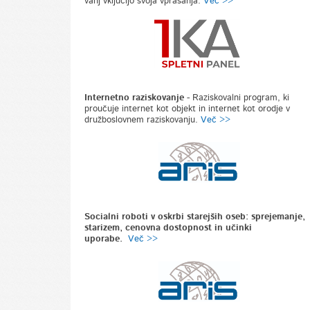
vanj vključijo svoja vprašanja.
Več >>
Internetno raziskovanje
-
Raziskovalni program, ki
proučuje internet kot objekt in internet kot orodje v
družboslovnem raziskovanju.
Več >>
Socialni roboti v oskrbi starejših oseb: sprejemanje,
starizem, cenovna dostopnost in učinki
uporabe.
Več >>