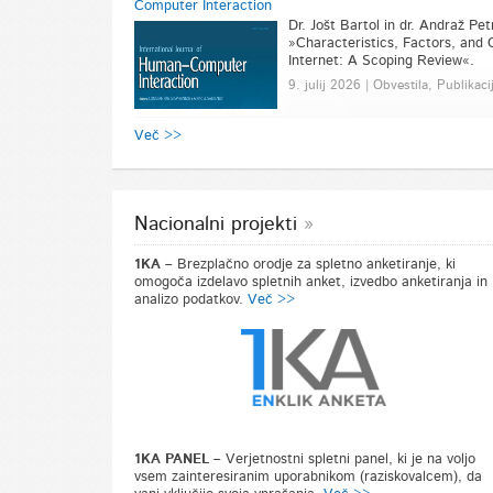
Computer Interaction
Dr. Jošt Bartol in dr. Andraž Pet
»Characteristics, Factors, and
Internet: A Scoping Review«.
9. julij 2026 | Obvestila, Publikaci
Več >>
Nacionalni projekti
1KA –
Brezplačno orodje za spletno anketiranje, ki
omogoča izdelavo spletnih anket, izvedbo anketiranja in
analizo podatkov.
Več >>
1KA PANEL –
Verjetnostni spletni panel, ki je na voljo
vsem zainteresiranim uporabnikom (raziskovalcem), da