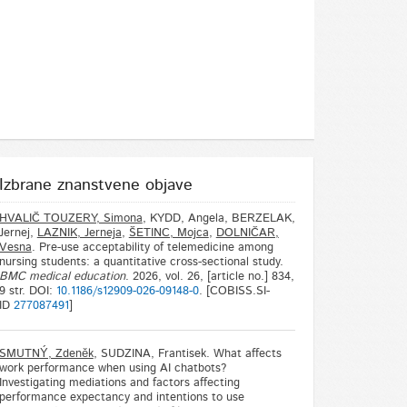
Izbrane znanstvene objave
HVALIČ TOUZERY, Simona
, KYDD, Angela, BERZELAK,
Jernej,
LAZNIK, Jerneja
,
ŠETINC, Mojca
,
DOLNIČAR,
Vesna
. Pre-use acceptability of telemedicine among
nursing students: a quantitative cross-sectional study.
BMC medical education
. 2026, vol. 26, [article no.] 834,
9 str. DOI:
10.1186/s12909-026-09148-0
. [COBISS.SI-
ID
277087491
]
SMUTNÝ, Zdeněk
, SUDZINA, Frantisek. What affects
work performance when using AI chatbots?
Investigating mediations and factors affecting
performance expectancy and intentions to use