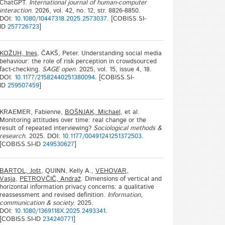
ChatGPT.
International journal of human-computer
interaction
. 2026, vol. 42, no. 12, str. 8826-8850.
DOI:
10.1080/10447318.2025.2573037
. [COBISS.SI-
ID
257726723
]
KOŽUH, Ines
, ČAKŠ, Peter. Understanding social media
behaviour: the role of risk perception in crowdsourced
fact-checking.
SAGE open
. 2025, vol. 15, issue 4, 18.
DOI:
10.1177/21582440251380094
. [COBISS.SI-
ID
259507459
]
KRAEMER, Fabienne,
BOŠNJAK, Michael
, et al.
Monitoring attitudes over time: real change or the
result of repeated interviewing?
Sociological methods &
research
. 2025. DOI:
10.1177/00491241251372503
.
[COBISS.SI-ID
249530627
]
BARTOL, Jošt
, QUINN, Kelly A.,
VEHOVAR,
Vasja
,
PETROVČIČ, Andraž
. Dimensions of vertical and
horizontal information privacy concerns: a qualitative
reassessment and revised definition.
Information,
communication & society
. 2025.
DOI:
10.1080/1369118X.2025.2493341
.
[COBISS.SI-ID
234240771
]