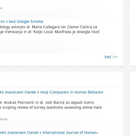
je
ov v bazi Google Scholar
logy avtorjev dr. Maria Callegara ter članov Centra za
je Vehovarja in dr. Katje Lozar Manfreda je dosegla tisoč
Več >>
edni znanstveni članek v reviji Computers in Human Behavior
. Andraž Petrovčič in dr. Jošt Bartol so objavili izvirni
 scoping review of survey questions assessing online hate
acije
edni znanstveni članek v International Journal of Human–