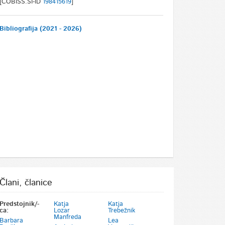
[COBISS.SI-ID
198415619
]
Bibliografija (2021 - 2026)
Člani, članice
Predstojnik/-
Katja
Katja
ca:
Lozar
Trebežnik
Manfreda
Barbara
Lea