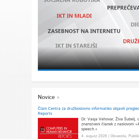
Novice
Člani Centra za družboslovno informatiko objavili pregl
Reports
Dr. Vasja Vehovar, Živa Šubelj, dr
znanstveni članek z naslovom »A
speech.«
4. avgust 2026 | Obvestila, Publik