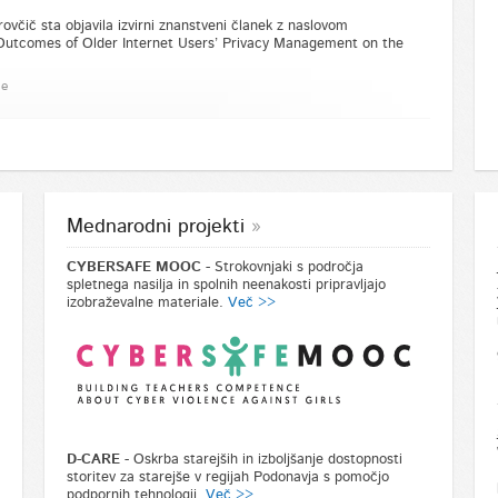
rovčič sta objavila izvirni znanstveni članek z naslovom
 Outcomes of Older Internet Users’ Privacy Management on the
je
Mednarodni projekti
CYBERSAFE MOOC
- Strokovnjaki s področja
spletnega nasilja in spolnih neenakosti pripravljajo
izobraževalne materiale.
Več >>
D-CARE
- Oskrba starejših in izboljšanje dostopnosti
storitev za starejše v regijah Podonavja s pomočjo
podpornih tehnologij.
Več >>