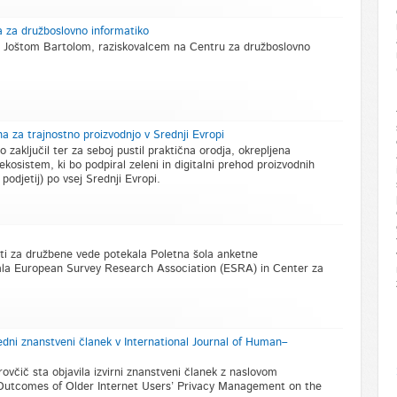
a za družboslovno informatiko
u z Joštom Bartolom, raziskovalcem na Centru za družboslovno
a za trajnostno proizvodnjo v Srednji Evropi
zaključil ter za seboj pustil praktična orodja, okrepljena
 ekosistem, ki bo podpiral zeleni in digitalni prehod proizvodnih
 podjetij) po vsej Srednji Evropi.
ti za družbene vede potekala Poletna šola anketne
irala European Survey Research Association (ESRA) in Center za
edni znanstveni članek v International Journal of Human–
rovčič sta objavila izvirni znanstveni članek z naslovom
 Outcomes of Older Internet Users’ Privacy Management on the