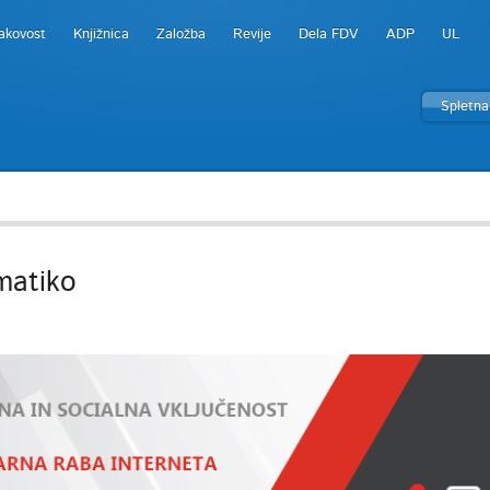
akovost
Knjižnica
Založba
Revije
Dela FDV
ADP
UL
Spletna
matiko