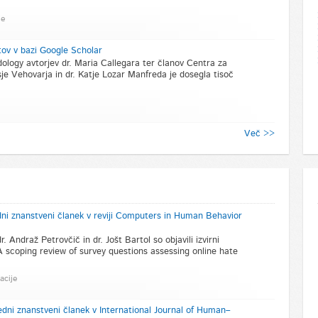
je
ov v bazi Google Scholar
logy avtorjev dr. Maria Callegara ter članov Centra za
je Vehovarja in dr. Katje Lozar Manfreda je dosegla tisoč
Več >>
edni znanstveni članek v reviji Computers in Human Behavior
. Andraž Petrovčič in dr. Jošt Bartol so objavili izvirni
 scoping review of survey questions assessing online hate
acije
edni znanstveni članek v International Journal of Human–