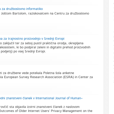
a za družboslovno informatiko
u z Joštom Bartolom, raziskovalcem na Centru za družboslovno
a za trajnostno proizvodnjo v Srednji Evropi
zaključil ter za seboj pustil praktična orodja, okrepljena
 ekosistem, ki bo podpiral zeleni in digitalni prehod proizvodnih
 podjetij) po vsej Srednji Evropi.
ti za družbene vede potekala Poletna šola anketne
irala European Survey Research Association (ESRA) in Center za
edni znanstveni članek v International Journal of Human–
rovčič sta objavila izvirni znanstveni članek z naslovom
 Outcomes of Older Internet Users’ Privacy Management on the