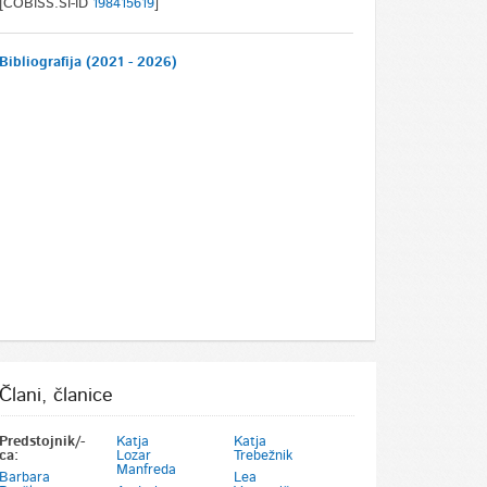
[COBISS.SI-ID
198415619
]
Bibliografija (2021 - 2026)
Člani, članice
Predstojnik/-
Katja
Katja
ca:
Lozar
Trebežnik
Manfreda
Barbara
Lea