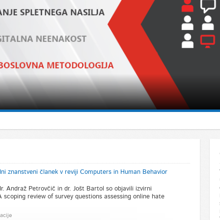
edni znanstveni članek v reviji Computers in Human Behavior
. Andraž Petrovčič in dr. Jošt Bartol so objavili izvirni
 scoping review of survey questions assessing online hate
acije