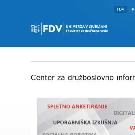
FDV
K
Center za družboslovno infor