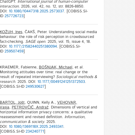
ChatGPT.
International journal of human-computer
interaction
. 2026, vol. 42, no. 12, str. 8826-8850.
DOI:
10.1080/10447318.2025.2573037
. [COBISS.SI-
ID
257726723
]
KOŽUH, Ines
, ČAKŠ, Peter. Understanding social media
behaviour: the role of risk perception in crowdsourced
fact-checking.
SAGE open
. 2025, vol. 15, issue 4, 18.
DOI:
10.1177/21582440251380094
. [COBISS.SI-
ID
259507459
]
KRAEMER, Fabienne,
BOŠNJAK, Michael
, et al.
Monitoring attitudes over time: real change or the
result of repeated interviewing?
Sociological methods &
research
. 2025. DOI:
10.1177/00491241251372503
.
[COBISS.SI-ID
249530627
]
BARTOL, Jošt
, QUINN, Kelly A.,
VEHOVAR,
Vasja
,
PETROVČIČ, Andraž
. Dimensions of vertical and
horizontal information privacy concerns: a qualitative
reassessment and revised definition.
Information,
communication & society
. 2025.
DOI:
10.1080/1369118X.2025.2493341
.
[COBISS.SI-ID
234240771
]