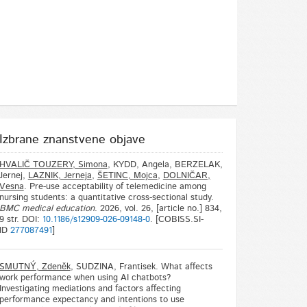
Izbrane znanstvene objave
HVALIČ TOUZERY, Simona
, KYDD, Angela, BERZELAK,
Jernej,
LAZNIK, Jerneja
,
ŠETINC, Mojca
,
DOLNIČAR,
Vesna
. Pre-use acceptability of telemedicine among
nursing students: a quantitative cross-sectional study.
BMC medical education
. 2026, vol. 26, [article no.] 834,
9 str. DOI:
10.1186/s12909-026-09148-0
. [COBISS.SI-
ID
277087491
]
SMUTNÝ, Zdeněk
, SUDZINA, Frantisek. What affects
work performance when using AI chatbots?
Investigating mediations and factors affecting
performance expectancy and intentions to use