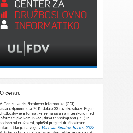
O centru
V Centru za družboslovno informatiko (CDI),
ustanovljenem leta 2011, deluje 33 raziskovalcev. Pojem
družboslovne informatike se nanaša na interakcijo med
informacijsko-komunikacijskimi tehnologijami (IKT) in
sodobnimi družbami; splošni pregled družboslovne
informatike je na voljo v
Vehovar, Smutny, Bartol, 2022
.
V širšem okviru družboslovne informatike se dejavnosti