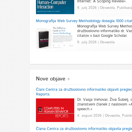
Internet: A Scoping Review«.
9. julij 2026 | Obvestila, Publikaci
Monografija Web Survey Methodology dosegla 1000 citat
Monografija Web Survey Methodo
družboslovno informatiko dr. Vas
citatov v bazi Google Scholar.
9. julij 2026 | Obvestila
Nove objave
Člani Centra za družboslovno informatiko objavili pregl
Reports
Dr. Vasja Vehovar, Živa Šubelj, dr
znanstveni članek z naslovom »A
speech.«
4. avgust 2026 | Obvestila, Publik
Člana Centra za družboslovno informatiko objavila pregl