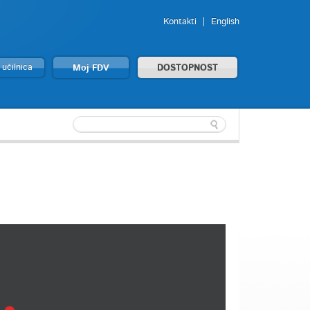
Kontakti
English
 učilnica
Moj FDV
DOSTOPNOST