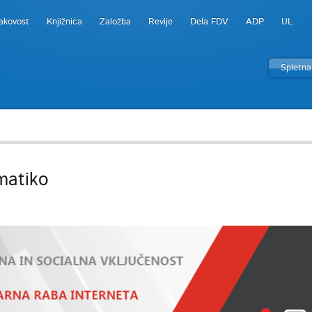
akovost
Knjižnica
Založba
Revije
Dela FDV
ADP
UL
Spletna
matiko