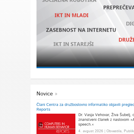
Novice
Člani Centra za družboslovno informatiko objavili pregl
Reports
Dr. Vasja Vehovar, Živa Šubelj, dr
znanstveni članek z naslovom »A
speech.«
4. avgust 2026 | Obvestila, Publik