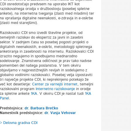
CDI osredotočajo predvsem na uporabo IKT kot
raziskovalnega orodja v družboslovju (posebej spletne
ankete), na internetna tveganja (zlasti med mladimi) ter
na vprašanja digitalne neenakosti, e-zdravja in e-oskrbe
(zlasti med starejšimi).
Raziskovalci CDI smo izvedli številne projekte, od
temeljnih raziskav do ekspertiz za javni in zasebni
sektor. V zadnjem času so posebej pogosti projekti o
digitalnih neenakostih, e-oskrbi, metodologiji spletnega
anketiranja in zasebnosti na internetu. Raziskovalci CDI
izrazito negujemo in spodbujamo mednarodno
sodelovanje. Znanstvena odličnost je prav tako nadvse
pomemben del našega poslanstva. V tem okviru
objavljamo v najprestižnejših revijah in sodelujemo z
globalno vodilnimi raziskovalci. Posebej velja izpostaviti
tri največje projekte CDI, ki neprekinjeno potekajo že
več kot desetletje:
Center za varnejši internet
, temeljni
raziskovalni program
Internetno raziskovanje
in orodje
za spletne ankete
1KA
. V okviru CDI je nastal tudi
1KA
Panel
.
Predstojnica:
dr. Barbara Brečko
Namestnik predstojnice:
dr. Vasja Vehovar
> Delovna gradiva CDI