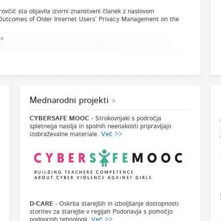
rovčič sta objavila izvirni znanstveni članek z naslovom
 Outcomes of Older Internet Users’ Privacy Management on the
je
Mednarodni projekti
CYBERSAFE MOOC
- Strokovnjaki s področja
spletnega nasilja in spolnih neenakosti pripravljajo
izobraževalne materiale.
Več >>
D-CARE
- Oskrba starejših in izboljšanje dostopnosti
storitev za starejše v regijah Podonavja s pomočjo
podpornih tehnologij.
Več >>