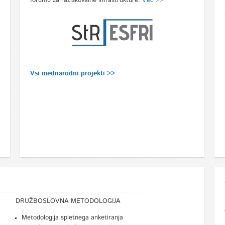
forumu za raziskovalne infrastrukture.
Več >>
Vsi mednarodni projekti >>
DRUŽBOSLOVNA METODOLOGIJA
Metodologija spletnega anketiranja