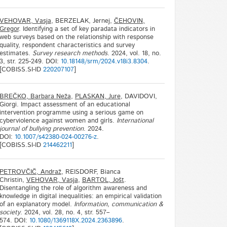
VEHOVAR, Vasja
, BERZELAK, Jernej,
ČEHOVIN,
Gregor
. Identifying a set of key paradata indicators in
web surveys based on the relationship with response
quality, respondent characteristics and survey
estimates.
Survey research methods
. 2024, vol. 18, no.
3, str. 225-249. DOI:
10.18148/srm/2024.v18i3.8304
.
[COBISS.SI-ID
220207107
]
BREČKO, Barbara Neža
,
PLASKAN, Jure
, DAVIDOVI,
Giorgi. Impact assessment of an educational
intervention programme using a serious game on
cyberviolence against women and girls.
International
journal of bullying prevention
. 2024.
DOI:
10.1007/s42380-024-00276-z
.
[COBISS.SI-ID
214462211
]
PETROVČIČ, Andraž
, REISDORF, Bianca
Christin,
VEHOVAR, Vasja
,
BARTOL, Jošt
.
Disentangling the role of algorithm awareness and
knowledge in digital inequalities: an empirical validation
of an explanatory model.
Information, communication &
society
. 2024, vol. 28, no. 4, str. 557–
574. DOI:
10.1080/1369118X.2024.2363896
.