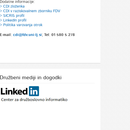
Dodatne informacije:
> CDI zloženka
> CDI v raziskovalnem zborniku FDV
>
SICRIS profil
> LinkedIn profil
> Politika varovanja otrok
E-mail:
cdi@fdv.uni-lj.si
; Tel: 01 580 5 278
Družbeni mediji in dogodki