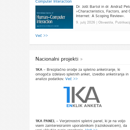
Computer Interaction
Dr. Jošt Bartol in dr. Andraž Pet
»Characteristics, Factors, and
Internet: A Scoping Review«.
9. julij 2026 | Obvestila, Publikaci
Več >>
Nacionalni projekti
1KA –
Brezplačno orodje za spletno anketiranje, ki
omogoča izdelavo spletnih anket, izvedbo anketiranja in
analizo podatkov.
Več >>
1KA PANEL –
Verjetnostni spletni panel, ki je na voljo
vsem zainteresiranim uporabnikom (raziskovalcem), da