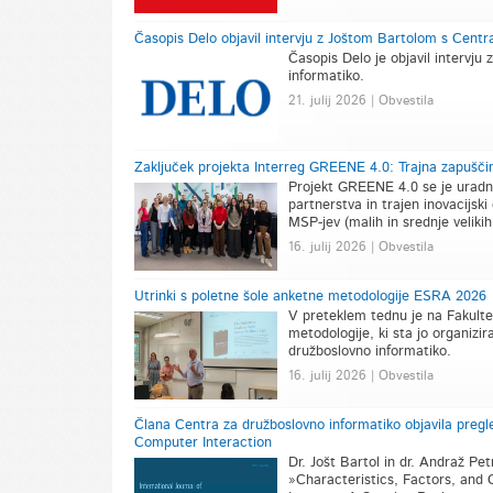
Časopis Delo objavil intervju z Joštom Bartolom s Centr
Časopis Delo je objavil intervj
informatiko.
21. julij 2026 | Obvestila
Zaključek projekta Interreg GREENE 4.0: Trajna zapuščin
Projekt GREENE 4.0 se je uradno 
partnerstva in trajen inovacijski
MSP-jev (malih in srednje velikih
16. julij 2026 | Obvestila
Utrinki s poletne šole anketne metodologije ESRA 2026
V preteklem tednu je na Fakulte
metodologije, ki sta jo organiz
družboslovno informatiko.
16. julij 2026 | Obvestila
Člana Centra za družboslovno informatiko objavila pregl
Computer Interaction
Dr. Jošt Bartol in dr. Andraž Pet
»Characteristics, Factors, and