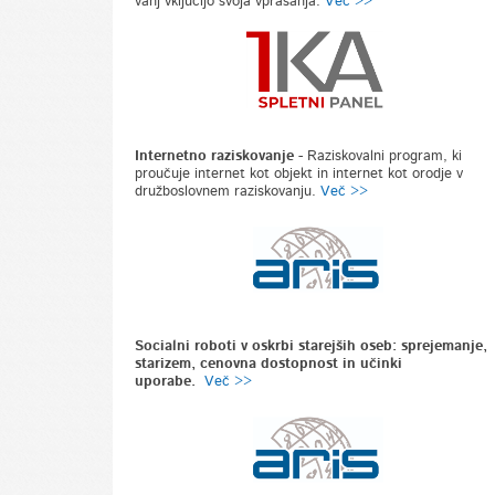
vanj vključijo svoja vprašanja.
Več >>
Internetno raziskovanje
-
Raziskovalni program, ki
proučuje internet kot objekt in internet kot orodje v
družboslovnem raziskovanju.
Več >>
Socialni roboti v oskrbi starejših oseb: sprejemanje,
starizem, cenovna dostopnost in učinki
uporabe.
Več >>