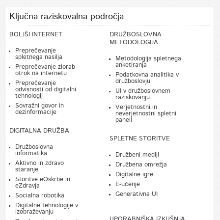
Ključna raziskovalna področja
BOLJŠI INTERNET
DRUŽBOSLOVNA
METODOLOGIJA
Preprečevanje
spletnega nasilja
Metodologija spletnega
anketiranja
Preprečevanje zlorab
otrok na internetu
Podatkovna analitika v
družboslovju
Preprečevanje
odvisnosti od digitalni
UI v družboslovnem
tehnologij
raziskovanju
Sovražni govor in
Verjetnostni in
dezinformacije
neverjetnostni spletni
paneli
DIGITALNA DRUŽBA
SPLETNE STORITVE
Družboslovna
informatika
Družbeni mediji
Aktivno in zdravo
Družbena omrežja
staranje
Digitalne igre
Storitve eOskrbe in
E-učenje
eZdravja
Generativna UI
Socialna robotika
Digitalne tehnologije v
izobraževanju
UPORABNIŠKA IZKUŠNJA