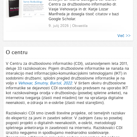
Centra za družboslovno informatiko dr.
Vasje Vehovarja in dr. Katje Lozar
Manfreda je dosegla tisoč citatov v bazi
Google Scholar.
9. julij 2026 | Obvestila
Več >>
O centru
V Centru za družboslovno informatiko (CDI), ustanovljenem leta 2011,
deluje 33 raziskovalcev. Pojem družboslovne informatike se nanaša na
interakcijo med informacijsko-komunikacijskimi tehnologijami (IKT) in
sodobnimi družbami; splošni pregled družboslovne informatike je na
voljo v
Vehovar, Smutny, Bartol, 2022
. V širšem okviru družboslovne
informatike se dejavnosti CDI osredotočajo predvsem na uporabo IKT
kot raziskovalnega orodja v družboslovju (posebej spletne ankete), na
internetna tveganja (zlasti med mladimi) ter na vprašanja digitalne
neenakosti, e-zdravja in e-oskrbe (zlasti med starejšimi).
Raziskovalci CDI smo izvedli številne projekte, od temeljnih raziskav
do ekspertiz za javni in zasebni sektor. V zadnjem času so posebej
pogosti projekti o digitalnih neenakostih, e-oskrbi, metodologiji
spletnega anketiranja in zasebnosti na internetu. Raziskovalci CDI
izrazito negujemo in spodbujamo mednarodno sodelovanje.