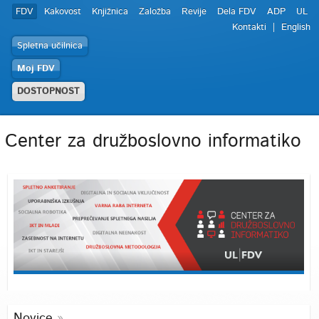
FDV
Kakovost
Knjižnica
Založba
Revije
Dela FDV
ADP
UL
Kontakti
English
Spletna učilnica
Moj FDV
DOSTOPNOST
Center za družboslovno informatiko
Novice