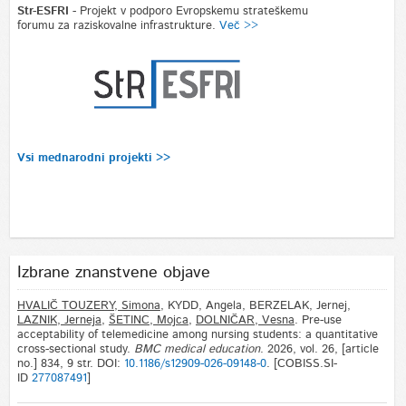
Str-ESFRI
- Projekt v podporo Evropskemu strateškemu
forumu za raziskovalne infrastrukture.
Več >>
Vsi mednarodni projekti >>
Izbrane znanstvene objave
HVALIČ TOUZERY, Simona
, KYDD, Angela, BERZELAK, Jernej,
LAZNIK, Jerneja
,
ŠETINC, Mojca
,
DOLNIČAR, Vesna
. Pre-use
acceptability of telemedicine among nursing students: a quantitative
cross-sectional study.
BMC medical education
. 2026, vol. 26, [article
no.] 834, 9 str. DOI:
10.1186/s12909-026-09148-0
. [COBISS.SI-
ID
277087491
]