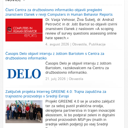
Člani Centra za družboslovno informatiko objavili pregledni
znanstveni članek v reviji Computers in Human Behavior Reports
Dr. Vasja Vehovar, Živa Šubelj, dr. Andraž
Petrovčič in dr. Jošt Bartol so objavili izvirni
znanstveni članek z naslovom »A scoping
review of survey questions assessing online
hate speech.«
4. avgust 2026 | Obvestila, Publikacije
Časopis Delo objavil intervju z Joštom Bartolom s Centra za
družboslovno informatiko
Časopis Delo je objavil intervju z Joštom
Bartolom, raziskovalcem na Centru za
družboslovno informatiko.
21. julij 2026 | Obvestila
Zaključek projekta Interreg GREENE 4.0: Trajna zapuščina za
trajnostno proizvodnjo v Srednji Evropi
Projekt GREENE 4.0 se je uradno zaključil
ter za seboj pustil praktična orodja,
okrepljena partnerstva in trajen inovacijski
ekosistem, ki bo podpiral zeleni in digitalni
prehod proizvodnih MSP-jev (malih in
srednje velikih podjetij) po vsej Srednji