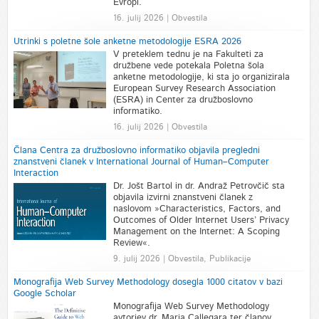
Evropi.
16. julij 2026 | Obvestila
Utrinki s poletne šole anketne metodologije ESRA 2026
V preteklem tednu je na Fakulteti za
družbene vede potekala Poletna šola
anketne metodologije, ki sta jo organizirala
European Survey Research Association
(ESRA) in Center za družboslovno
informatiko.
16. julij 2026 | Obvestila
Člana Centra za družboslovno informatiko objavila pregledni
znanstveni članek v International Journal of Human–Computer
Interaction
Dr. Jošt Bartol in dr. Andraž Petrovčič sta
objavila izvirni znanstveni članek z
naslovom »Characteristics, Factors, and
Outcomes of Older Internet Users’ Privacy
Management on the Internet: A Scoping
Review«.
9. julij 2026 | Obvestila, Publikacije
Monografija Web Survey Methodology dosegla 1000 citatov v bazi
Google Scholar
Monografija Web Survey Methodology
avtorjev dr. Maria Callegara ter članov