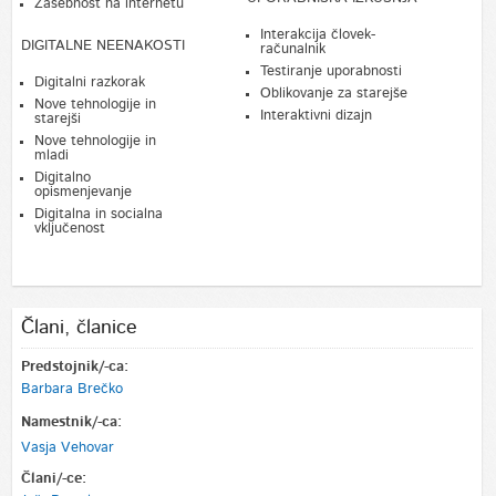
Zasebnost na internetu
Interakcija človek-
DIGITALNE NEENAKOSTI
računalnik
Testiranje uporabnosti
Digitalni razkorak
Oblikovanje za starejše
Nove tehnologije in
Interaktivni dizajn
starejši
Nove tehnologije in
mladi
Digitalno
opismenjevanje
Digitalna in socialna
vključenost
Člani, članice
Predstojnik/-ca:
Barbara Brečko
Namestnik/-ca:
Vasja Vehovar
Člani/-ce: