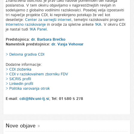
Znanstvena odličnost je prav tako nadvse pomemben del našega
poslanstva. V tem okviru objavljamo v najprestižnejših revijah in
sodelujemo z globalno vodilnimi raziskovalci. Posebej velja izpostaviti
tri največje projekte CDI, ki neprekinjeno potekajo že več kot
desetletje:
Center za varnejši internet
, temeljni raziskovalni program
Internetno raziskovanje
in orodje za spletne ankete
1KA
. V okviru CDI
je nastal tudi
1KA Panel
.
Predstojnica:
dr. Barbara Brečko
Namestnik predstojnice:
dr. Vasja Vehovar
> Delovna gradiva CDI
Dodatne informacije:
> CDI zloženka
> CDI v raziskovalnem zborniku FDV
>
SICRIS profil
> LinkedIn profil
> Politika varovanja otrok
E-mail:
cdi@fdv.uni-lj.si
; Tel: 01 580 5 278
Nove objave