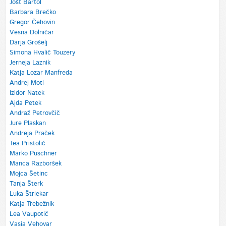
Jošt Bartol
Barbara Brečko
Gregor Čehovin
Vesna Dolničar
Darja Grošelj
Simona Hvalič Touzery
Jerneja Laznik
Katja Lozar Manfreda
Andrej Motl
Izidor Natek
Ajda Petek
Andraž Petrovčič
Jure Plaskan
Andreja Praček
Tea Pristolič
Marko Puschner
Manca Razboršek
Mojca Šetinc
Tanja Šterk
Luka Štrlekar
Katja Trebežnik
Lea Vaupotič
Vasja Vehovar