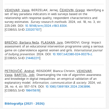
VEHOVAR, Vasja
, BERZELAK, Jernej,
ČEHOVIN, Gregor
. Identifying a
set of key paradata indicators in web surveys based on the
relationship with response quality, respondent characteristics and
survey estimates.
Survey research methods
. 2024, vol. 18, no. 3, str.
225-249. DOI:
10.18148/srm/2024.v18i3.8304
.
[COBISS.SI-ID
220207107
]
BREČKO, Barbara Neža
,
PLASKAN, Jure
, DAVIDOVI, Giorgi. Impact
assessment of an educational intervention programme using a serious
game on cyberviolence against women and girls.
International journal
of bullying prevention
. 2024. DOI:
10.1007/s42380-024-00276-z
.
[COBISS.SI-ID
214462211
]
PETROVČIČ, Andraž
, REISDORF, Bianca Christin,
VEHOVAR,
Vasja
,
BARTOL, Jošt
. Disentangling the role of algorithm awareness
and knowledge in digital inequalities: an empirical validation of an
explanatory model.
Information, communication & society
. 2024, vol.
28, no. 4, str. 557–574. DOI:
10.1080/1369118X.2024.2363896
.
[COBISS.SI-ID
198415619
]
Bibliografija (2021 - 2026)