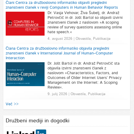
Člani Centra za družboslovno informatiko objavili pregledni
znanstveni članek v reviji Computers in Human Behavior Reports
Dr. Vasja Vehovar, Živa Šubelj, dr. Andraž
Petrovčič in dr. Jošt Bartol so objavili izvirni
znanstveni članek z naslovom »A scoping
review of survey questions assessing online
hate speech.«
4. avgust 2026 | Obvestila, Publikacije
Člana Centra za družboslovno informatiko objavila pregledni
znanstveni članek v International Journal of Human–Computer
Interaction
Dr. Jošt Bartol in dr. Andraž Petrovčič sta
objavila izvirni znanstveni članek z
naslovom »Characteristics, Factors, and
Outcomes of Older Internet Users’ Privacy
Management on the Internet: A Scoping
Review«.
9. julij 2026 | Obvestila, Publikacije
Več >>
Družbeni mediji in dogodki