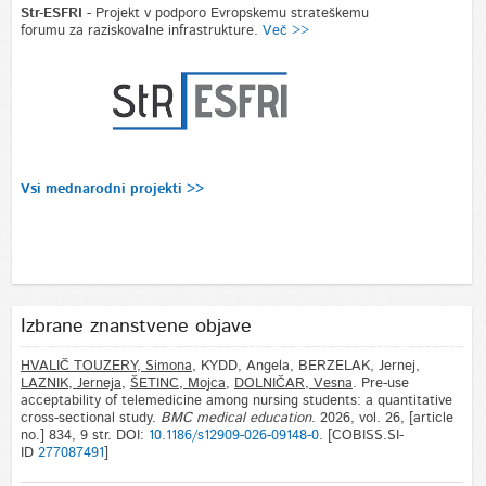
Str-ESFRI
- Projekt v podporo Evropskemu strateškemu
forumu za raziskovalne infrastrukture.
Več >>
Vsi mednarodni projekti >>
Izbrane znanstvene objave
HVALIČ TOUZERY, Simona
, KYDD, Angela, BERZELAK, Jernej,
LAZNIK, Jerneja
,
ŠETINC, Mojca
,
DOLNIČAR, Vesna
. Pre-use
acceptability of telemedicine among nursing students: a quantitative
cross-sectional study.
BMC medical education
. 2026, vol. 26, [article
no.] 834, 9 str. DOI:
10.1186/s12909-026-09148-0
. [COBISS.SI-
ID
277087491
]