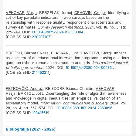
VEHOVAR, Vasja
, BERZELAK, Jernej,
ČEHOVIN, Gregor
. Identifying a
set of key paradata indicators in web surveys based on the
relationship with response quality, respondent characteristics and
survey estimates.
Survey research methods
. 2024, vol. 18, no. 3, str.
225-249. DOI:
10.18148/srm/2024.v18i3.8304
.
[COBISS.SI-ID
220207107
]
BREČKO, Barbara Neža
,
PLASKAN, Jure
, DAVIDOVI, Giorgi. Impact
assessment of an educational intervention programme using a serious
game on cyberviolence against women and girls.
International journal
of bullying prevention
. 2024. DOI:
10.1007/s42380-024-00276-z
.
[COBISS.SI-ID
214462211
]
PETROVČIČ, Andraž
, REISDORF, Bianca Christin,
VEHOVAR,
Vasja
,
BARTOL, Jošt
. Disentangling the role of algorithm awareness
and knowledge in digital inequalities: an empirical validation of an
explanatory model.
Information, communication & society
. 2024, vol.
28, no. 4, str. 557–574. DOI:
10.1080/1369118X.2024.2363896
.
[COBISS.SI-ID
198415619
]
Bibliografija (2021 - 2026)