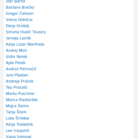
Jošt Bartol
Barbara Brečko
Gregor Čehovin
Vesna Dolničar
Darja Grošelj
Simona Hvalič Touzery
Jerneja Laznik
Katja Lozar Manfreda
Andrej Motl
Izidor Natek
Ajda Petek
Andraž Petrovčič
Jure Plaskan
Andreja Praček
Tea Pristolič
Marko Puschner
Manca Razboršek
Mojca Šetinc
Tanja Šterk
Luka Štrlekar
Katja Trebežnik
Lea Vaupotič
Vasja Vehovar