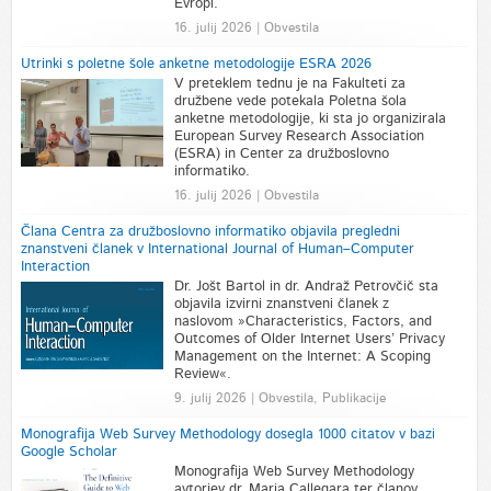
Evropi.
16. julij 2026 | Obvestila
Utrinki s poletne šole anketne metodologije ESRA 2026
V preteklem tednu je na Fakulteti za
družbene vede potekala Poletna šola
anketne metodologije, ki sta jo organizirala
European Survey Research Association
(ESRA) in Center za družboslovno
informatiko.
16. julij 2026 | Obvestila
Člana Centra za družboslovno informatiko objavila pregledni
znanstveni članek v International Journal of Human–Computer
Interaction
Dr. Jošt Bartol in dr. Andraž Petrovčič sta
objavila izvirni znanstveni članek z
naslovom »Characteristics, Factors, and
Outcomes of Older Internet Users’ Privacy
Management on the Internet: A Scoping
Review«.
9. julij 2026 | Obvestila, Publikacije
Monografija Web Survey Methodology dosegla 1000 citatov v bazi
Google Scholar
Monografija Web Survey Methodology
avtorjev dr. Maria Callegara ter članov