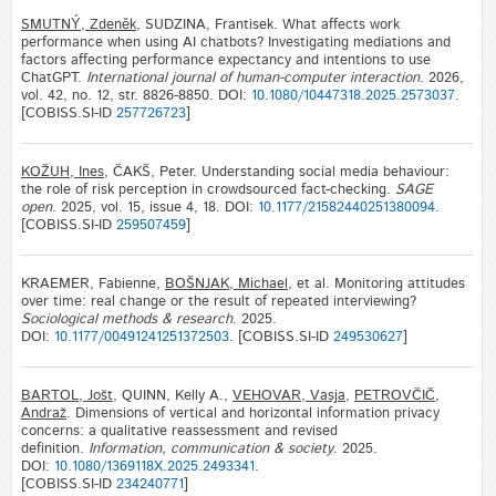
SMUTNÝ, Zdeněk
, SUDZINA, Frantisek. What affects work
performance when using AI chatbots? Investigating mediations and
factors affecting performance expectancy and intentions to use
ChatGPT.
International journal of human-computer interaction
. 2026,
vol. 42, no. 12, str. 8826-8850. DOI:
10.1080/10447318.2025.2573037
.
[COBISS.SI-ID
257726723
]
KOŽUH, Ines
, ČAKŠ, Peter. Understanding social media behaviour:
the role of risk perception in crowdsourced fact-checking.
SAGE
open
. 2025, vol. 15, issue 4, 18. DOI:
10.1177/21582440251380094
.
[COBISS.SI-ID
259507459
]
KRAEMER, Fabienne,
BOŠNJAK, Michael
, et al. Monitoring attitudes
over time: real change or the result of repeated interviewing?
Sociological methods & research
. 2025.
DOI:
10.1177/00491241251372503
. [COBISS.SI-ID
249530627
]
BARTOL, Jošt
, QUINN, Kelly A.,
VEHOVAR, Vasja
,
PETROVČIČ,
Andraž
. Dimensions of vertical and horizontal information privacy
concerns: a qualitative reassessment and revised
definition.
Information, communication & society
. 2025.
DOI:
10.1080/1369118X.2025.2493341
.
[COBISS.SI-ID
234240771
]