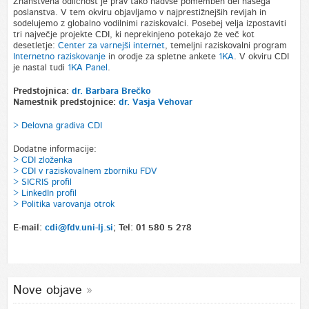
Znanstvena odličnost je prav tako nadvse pomemben del našega
poslanstva. V tem okviru objavljamo v najprestižnejših revijah in
sodelujemo z globalno vodilnimi raziskovalci. Posebej velja izpostaviti
tri največje projekte CDI, ki neprekinjeno potekajo že več kot
desetletje:
Center za varnejši internet
, temeljni raziskovalni program
Internetno raziskovanje
in orodje za spletne ankete
1KA
. V okviru CDI
je nastal tudi
1KA Panel
.
Predstojnica:
dr. Barbara Brečko
Namestnik predstojnice:
dr. Vasja Vehovar
> Delovna gradiva CDI
Dodatne informacije:
> CDI zloženka
> CDI v raziskovalnem zborniku FDV
>
SICRIS profil
> LinkedIn profil
> Politika varovanja otrok
E-mail:
cdi@fdv.uni-lj.si
; Tel: 01 580 5 278
Nove objave