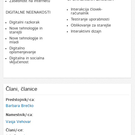
Zasebnost na internetu
Interakcija človek-
DIGITALNE NEENAKOSTI
računalnik
Testiranje uporabnosti
Digitalni razkorak
Oblikovanje za starejše
Nove tehnologije in
Interaktivni dizajn
starejši
Nove tehnologije in
mladi
Digitalno
opismenjevanje
Digitalna in socialna
vključenost
Člani, članice
Predstojnik/-ca:
Barbara Brečko
Namestnik/-ca:
Vasja Vehovar
Člani/-ce: