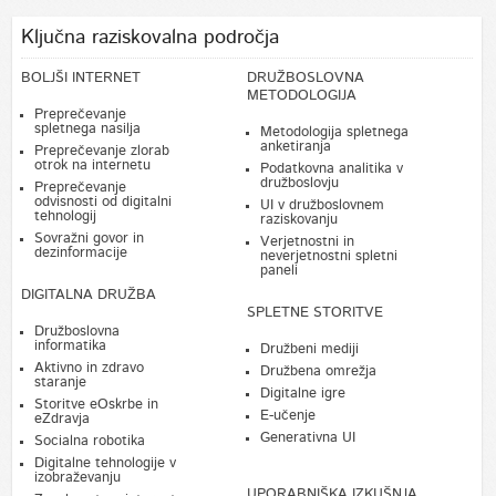
Ključna raziskovalna področja
BOLJŠI INTERNET
DRUŽBOSLOVNA
METODOLOGIJA
Preprečevanje
spletnega nasilja
Metodologija spletnega
anketiranja
Preprečevanje zlorab
otrok na internetu
Podatkovna analitika v
družboslovju
Preprečevanje
odvisnosti od digitalni
UI v družboslovnem
tehnologij
raziskovanju
Sovražni govor in
Verjetnostni in
dezinformacije
neverjetnostni spletni
paneli
DIGITALNA DRUŽBA
SPLETNE STORITVE
Družboslovna
informatika
Družbeni mediji
Aktivno in zdravo
Družbena omrežja
staranje
Digitalne igre
Storitve eOskrbe in
E-učenje
eZdravja
Generativna UI
Socialna robotika
Digitalne tehnologije v
izobraževanju
UPORABNIŠKA IZKUŠNJA