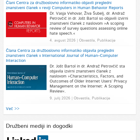
Člani Centra za družboslovno informatiko objavili pregledni
znanstveni članek v reviji Computers in Human Behavior Reports
Dr. Vasja Vehovar, Živa Šubelj, dr. Andraž
Petrovčič in dr. Jošt Bartol so objavili izvirni
znanstveni članek z naslovom »A scoping
review of survey questions assessing online
hate speech.«
4. avgust 2026 | Obvestila, Publikacije
Člana Centra za družboslovno informatiko objavila pregledni
znanstveni članek v International Journal of Human–Computer
Interaction
Dr. Jošt Bartol in dr. Andraž Petrovčič sta
objavila izvirni znanstveni članek z
naslovom »Characteristics, Factors, and
Outcomes of Older Internet Users’ Privacy
Management on the Internet: A Scoping
Review«.
9. julij 2026 | Obvestila, Publikacije
Več >>
Družbeni mediji in dogodki