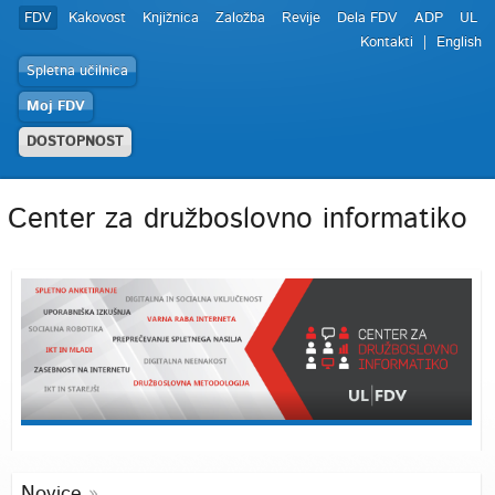
FDV
Kakovost
Knjižnica
Založba
Revije
Dela FDV
ADP
UL
Kontakti
English
Spletna učilnica
Moj FDV
DOSTOPNOST
Center za družboslovno informatiko
Novice