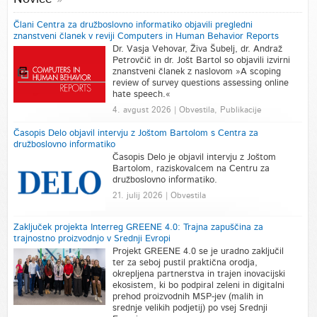
Člani Centra za družboslovno informatiko objavili pregledni
znanstveni članek v reviji Computers in Human Behavior Reports
Dr. Vasja Vehovar, Živa Šubelj, dr. Andraž
Petrovčič in dr. Jošt Bartol so objavili izvirni
znanstveni članek z naslovom »A scoping
review of survey questions assessing online
hate speech.«
4. avgust 2026 | Obvestila, Publikacije
Časopis Delo objavil intervju z Joštom Bartolom s Centra za
družboslovno informatiko
Časopis Delo je objavil intervju z Joštom
Bartolom, raziskovalcem na Centru za
družboslovno informatiko.
21. julij 2026 | Obvestila
Zaključek projekta Interreg GREENE 4.0: Trajna zapuščina za
trajnostno proizvodnjo v Srednji Evropi
Projekt GREENE 4.0 se je uradno zaključil
ter za seboj pustil praktična orodja,
okrepljena partnerstva in trajen inovacijski
ekosistem, ki bo podpiral zeleni in digitalni
prehod proizvodnih MSP-jev (malih in
srednje velikih podjetij) po vsej Srednji