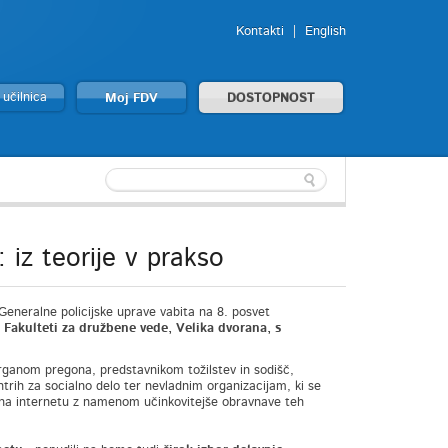
Kontakti
English
 učilnica
Moj FDV
DOSTOPNOST
 iz teorije v prakso
Generalne policijske uprave vabita na 8. posvet
Fakulteti za družbene vede, Velika dvorana, s
organom pregona, predstavnikom tožilstev in sodišč,
trih za socialno delo ter nevladnim organizacijam, ki se
ok na internetu z namenom učinkovitejše obravnave teh