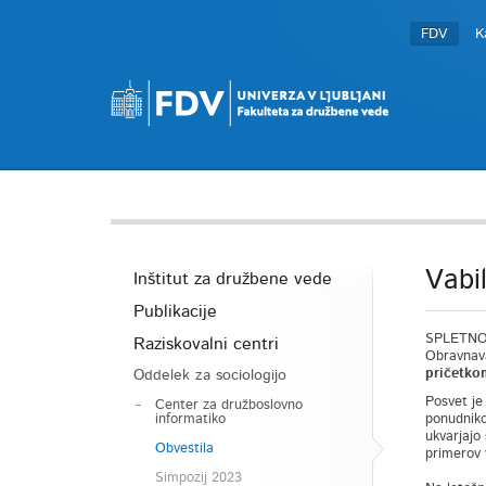
FDV
K
Vabi
Inštitut za družbene vede
Publikacije
SPLETNO O
Raziskovalni centri
Obravnava
pričetko
Oddelek za sociologijo
Posvet je
Center za družboslovno
informatiko
ponudniko
ukvarjajo
Obvestila
primerov 
Simpozij 2023