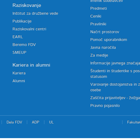
Imenik sodelavcev
Raziskovanje
Predmeti
Inštitut za družbene vede
Ceniki
Publikacije
Pravilniki
Raziskovalni centri
Načrt prostorov
EARL
Pomoč uporabnikom
Beremo FDV
Javna naročila
SMEUP
Za medije
Informacije javnega značaj
Kariera in alumni
Študenti in študentke s po
Kariera
statusom
Alumni
Varovanje dostojanstva in 
osebe
Zaščita prijaviteljev - žvižg
Pravno pojasnilo
Dela FDV
ADP
UL
Fakulte