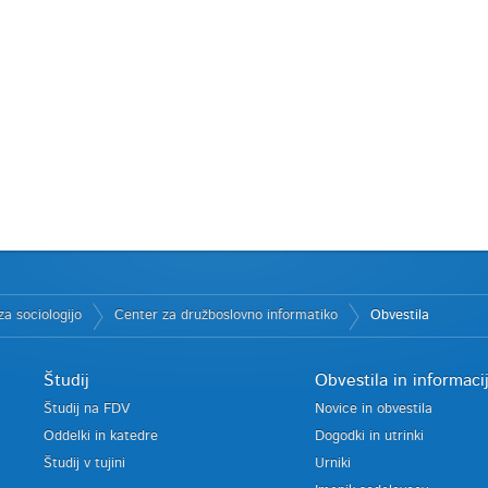
a sociologijo
Center za družboslovno informatiko
Obvestila
Študij
Obvestila in informaci
Študij na FDV
Novice in obvestila
Oddelki in katedre
Dogodki in utrinki
Študij v tujini
Urniki