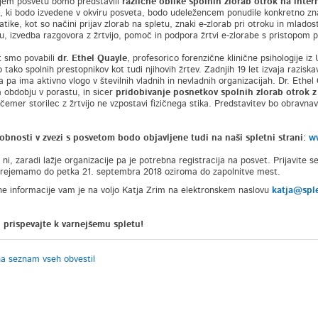
jem posvetu bomo predstavili
različne oblike spolnih zlorab otrok na inter
, ki bodo izvedene v okviru posveta, bodo udeležencem ponudile konkretno zna
tike, kot so načini prijav zlorab na spletu, znaki e-zlorab pri otroku in mlados
u, izvedba razgovora z žrtvijo, pomoč in podpora žrtvi e-zlorabe s pristopom
 smo povabili
dr. Ethel Quayle
, profesorico forenzične klinične psihologije iz
tako spolnih prestopnikov kot tudi njihovih žrtev. Zadnjih 19 let izvaja raziska
 pa ima aktivno vlogo v številnih vladnih in nevladnih organizacijah. Dr. Ethel Q
 obdobju v porastu, in sicer
pridobivanje posnetkov spolnih zlorab otrok z
i čemer storilec z žrtvijo ne vzpostavi fizičnega stika. Predstavitev bo obravnav
bnosti v zvezi s posvetom bodo objavljene tudi na naši spletni strani:
w
 ni, zaradi lažje organizacije pa je potrebna registracija na posvet. Prijavite s
prejemamo do petka 21. septembra 2018 oziroma do zapolnitve mest.
e informacije vam je na voljo Katja Zrim na elektronskem naslovu
katja@sple
n prispevajte k varnejšemu spletu!
na seznam vseh obvestil