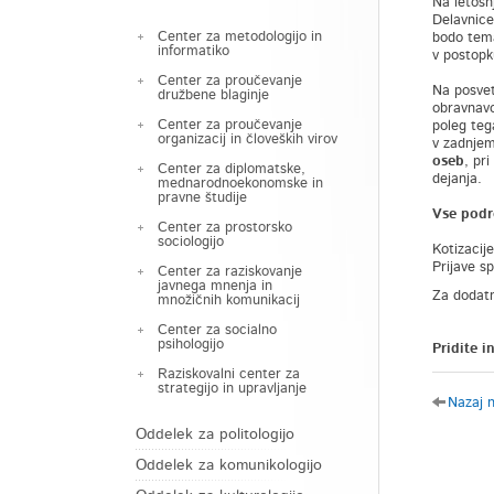
Na letošn
Delavnice
Center za metodologijo in
bodo tema
informatiko
v postopk
Center za proučevanje
Na posvet
družbene blaginje
obravnavo 
Center za proučevanje
poleg tega
organizacij in človeških virov
v zadnjem
oseb
, pr
Center za diplomatske,
dejanja.
mednarodnoekonomske in
pravne študije
Vse podro
Center za prostorsko
sociologijo
Kotizacije
Prijave s
Center za raziskovanje
javnega mnenja in
Za dodatn
množičnih komunikacij
Center za socialno
psihologijo
Pridite i
Raziskovalni center za
strategijo in upravljanje
Nazaj 
Oddelek za politologijo
Oddelek za komunikologijo