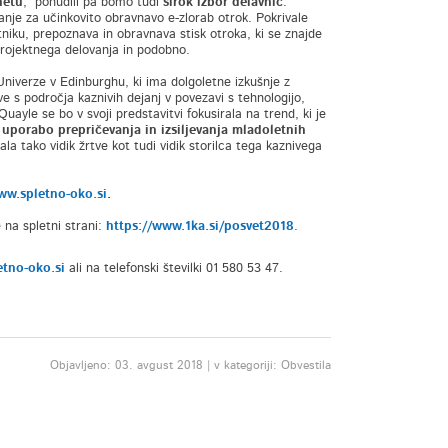
netu
, ponudili pa bomo tudi
širok izbor delavnic
.
nje za učinkovito obravnavo e-zlorab otrok. Pokrivale
tniku, prepoznava in obravnava stisk otroka, ki se znajde
 projektnega delovanja in podobno.
 Univerze v Edinburghu, ki ima dolgoletne izkušnje z
ve s področja kaznivih dejanj v povezavi s tehnologijo,
uayle se bo v svoji predstavitvi fokusirala na trend, ki je
 uporabo prepričevanja in izsiljevanja mladoletnih
ala tako vidik žrtve kot tudi vidik storilca tega kaznivega
ww.spletno-oko.si
.
e na spletni strani:
https://www.1ka.si/posvet2018
.
tno-oko.si
ali na telefonski številki 01 580 53 47.
Objavljeno: 03. avgust 2018 | v kategoriji: Obvestila