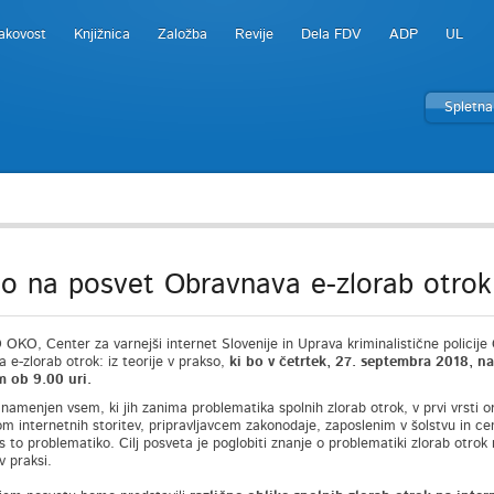
akovost
Knjižnica
Založba
Revije
Dela FDV
ADP
UL
Spletna
lo na posvet Obravnava e-zlorab otrok:
KO, Center za varnejši internet Slovenije in Uprava kriminalistične policije 
 e-zlorab otrok: iz teorije v prakso,
ki bo v četrtek, 27. septembra 2018,
na 
m ob 9.00 uri.
 namenjen vsem, ki jih zanima problematika spolnih zlorab otrok, v prvi vrsti 
m internetnih storitev, pripravljavcem zakonodaje, zaposlenim v šolstvu in cen
 s to problematiko. Cilj posveta je poglobiti znanje o problematiki zlorab otr
v praksi.