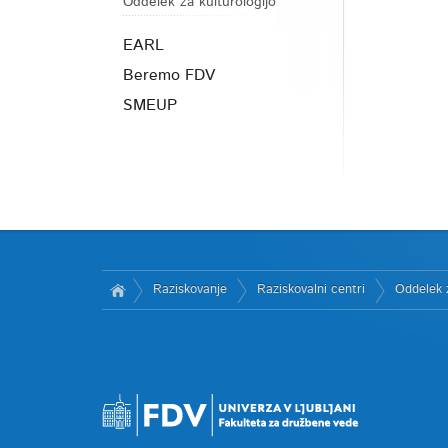
Oddelek za kulturologijo
EARL
Beremo FDV
SMEUP
Raziskovanje
Raziskovalni centri
Oddelek z