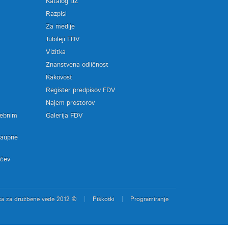
Katalog IJZ
Razpisi
Za medije
Jubileji FDV
Vizitka
Znanstvena odličnost
Kakovost
Register predpisov FDV
a
Najem prostorov
sebnim
Galerija FDV
zaupne
ačev
ta za družbene vede 2012 ©
Piškotki
Programiranje