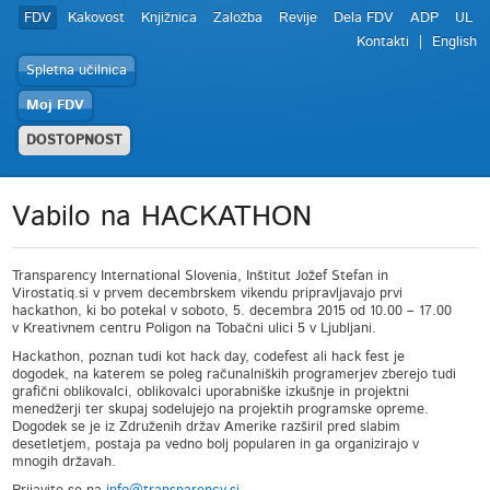
FDV
Kakovost
Knjižnica
Založba
Revije
Dela FDV
ADP
UL
Kontakti
English
Spletna učilnica
Moj FDV
DOSTOPNOST
Vabilo na HACKATHON
Transparency International Slovenia, Inštitut Jožef Stefan in
Virostatiq.si v prvem decembrskem vikendu pripravljavajo prvi
hackathon, ki bo potekal v soboto, 5. decembra 2015 od 10.00 – 17.00
v Kreativnem centru Poligon na Tobačni ulici 5 v Ljubljani.
Hackathon, poznan tudi kot hack day, codefest ali hack fest je
dogodek, na katerem se poleg računalniških programerjev zberejo tudi
grafični oblikovalci, oblikovalci uporabniške izkušnje in projektni
menedžerji ter skupaj sodelujejo na projektih programske opreme.
Dogodek se je iz Združenih držav Amerike razširil pred slabim
desetletjem, postaja pa vedno bolj popularen in ga organizirajo v
mnogih državah.