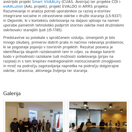
avstrijski projekt
Smart VitAALity
(CUAS, Avstrija) ter projekte CDI
i-
evAALution
(AAL projekt), projekt EVALDO in ARRS projekta
Razumevanje in analiza potreb uporabnikov za razvoj e-storitev
integrirane socialne in zdravstvene oskrbe v družbi staranja (L5-9337)
in Dejavniki, ki v kontekstu oskrbovanja na daljavo vplivajo na namen
uporabe pametnih tehnološko podprtih storitev oskrbe med družinskimi
oskrbovalci starejših ljudi (J5-1785).
Predstavitve so potekale v sproščenem vzdušju, izmenjanih je bilo
mnogo izkušenj, primerov dobrih praks in načinov reševanja problemov,
ki se pogosteje pojavijo v tovrstnih projektih. Rezultat posveta je
identifikacija skupnih raziskovalnih tem in ciljev, za dosego katerih
bodo v prihodnosti raziskane tudi možnosti sodelovanja (prijav na
razpise) in s tem krepitev medregionalnih institucionalnih zmogljivosti
in mrež na področju zagotavljanja napredka na področju dolgotrajne
oskrbe, zdravstva, aktivnega življenja ter staranja.
Galerija