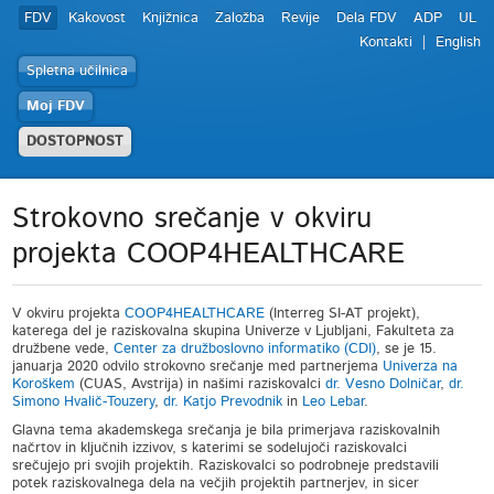
FDV
Kakovost
Knjižnica
Založba
Revije
Dela FDV
ADP
UL
Kontakti
English
Spletna učilnica
Moj FDV
DOSTOPNOST
Strokovno srečanje v okviru
projekta COOP4HEALTHCARE
V okviru projekta
COOP4HEALTHCARE
(Interreg SI-AT projekt),
katerega del je raziskovalna skupina Univerze v Ljubljani, Fakulteta za
družbene vede,
Center za družboslovno informatiko (CDI)
, se je 15.
januarja 2020 odvilo strokovno srečanje med partnerjema
Univerza na
Koroškem
(CUAS, Avstrija) in našimi raziskovalci
dr. Vesno Dolničar
,
dr.
Simono Hvalič-Touzery
,
dr. Katjo Prevodnik
in
Leo Lebar
.
Glavna tema akademskega srečanja je bila primerjava raziskovalnih
načrtov in ključnih izzivov, s katerimi se sodelujoči raziskovalci
srečujejo pri svojih projektih. Raziskovalci so podrobneje predstavili
potek raziskovalnega dela na večjih projektih partnerjev, in sicer