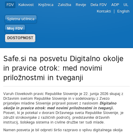
FDV
Kakovost
Knjižnica
Založba
Revije
Dela FDV
ADP
UL
Kontakti
English
Spletna učilnica
Moj FDV
DOSTOPNOST
Safe.si na posvetu Digitalno okolje
in pravice otrok: med novimi
priložnostmi in tveganji
Varuh človekovih pravic Republike Slovenije je 22. junija 2026 skupaj z
Državnim svetom Republike Slovenije in v sodelovanju z Zvezo
prijateljev mladine Slovenije pripravil posvet z naslovom
Digitalno
okolje in pravice otrok: med novimi priložnostmi in tveganji
.
Posvet, ki je potekal v dvorani Državnega sveta Republike Slovenije, je
združil strokovnjake z različnih področij, predstavnike državnih
institucij, šolskega sistema in civilne družbe ter tudi mlade.
Namen posveta je bil odpreti širšo razpravo o vplivu digitalnega okolja