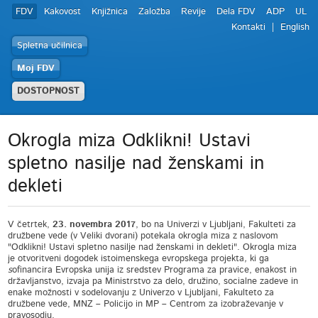
FDV
Kakovost
Knjižnica
Založba
Revije
Dela FDV
ADP
UL
Kontakti
English
Spletna učilnica
Moj FDV
DOSTOPNOST
Okrogla miza Odklikni! Ustavi
spletno nasilje nad ženskami in
dekleti
V četrtek,
23. novembra 2017
, bo na Univerzi v Ljubljani, Fakulteti za
družbene vede (v Veliki dvorani) potekala okrogla miza z naslovom
"Odklikni! Ustavi spletno nasilje nad ženskami in dekleti". Okrogla miza
je otvoritveni dogodek istoimenskega evropskega projekta
,
ki ga
s
ofinancira Evropska unija iz sredstev Programa za pravice, enakost in
državljanstvo, izvaja pa Ministrstvo za delo, družino, socialne zadeve in
enake možnosti v sodelovanju z Univerzo v Ljubljani, Fakulteto za
družbene vede, MNZ – Policijo in MP – Centrom za izobraževanje v
pravosodju.