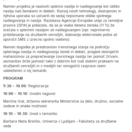
Namen projekta je nasloviti spletno nasilje in nadlegovanje kot obliko
nasilja nad ženskami in dekleti. Razvoj novih tehnologij, dostopnost in
njihova uporaba so ustvarili do sedaj nepoznane oblike spolnega
nadlegovanja in nasilja. Raziskava Agencije Evropske unije za temeljne
pravice (2014) je pokazala, da se je vsaka deseta ženska (11 %) že
srečala s spletnim nasiljem ali nadlegovanjem (npr. neprimerno
približevanje na družbenih omrežjih, dobivanje elektronske pošte ali
sporočil SMS z izrecno spolno vsebino).
Namen dogodka je predstavitev trenutnega stanja na področju
spletnega nasilja in nadlegovanja žensk in deklet, pregled obstoječih
mehanizmov za preprečevanje tovrstnega nasilja ter pomoč žrtvam,
seznanitev širše javnosti tako z dobrimi kot tudi slabimi praksami na
družbenih omrežjih in v medijih ter omogočiti razpravo vsem
udeleženim o tej tematiki.
PROGRAM
9.30 – 10.00:
Registracija
10.00 – 10.10:
Uvodni nagovor
Martina Vuk, državna sekretarka Ministrstva za delo, družino, socialne
zadeve in enake možnosti
10.10 – 10.30:
Uvod v tematiko
Barbara Neža Brečko, Univerza v Ljubljani - Fakulteta za družbene
vede