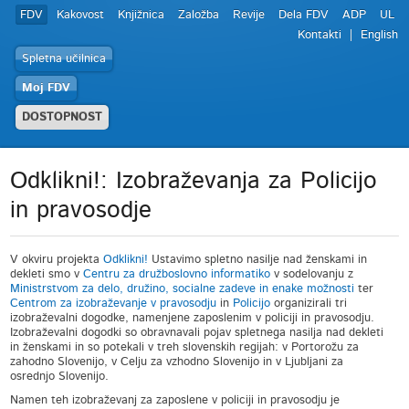
FDV
Kakovost
Knjižnica
Založba
Revije
Dela FDV
ADP
UL
Kontakti
English
Spletna učilnica
Moj FDV
DOSTOPNOST
Odklikni!: Izobraževanja za Policijo
in pravosodje
V okviru projekta
Odklikni!
Ustavimo spletno nasilje nad ženskami in
dekleti smo v
Centru za družboslovno informatiko
v sodelovanju z
Ministrstvom za delo, družino, socialne zadeve in enake možnosti
ter
Centrom za izobraževanje v pravosodju
in
Policijo
organizirali tri
izobraževalni dogodke, namenjene zaposlenim v policiji in pravosodju.
Izobraževalni dogodki so obravnavali pojav spletnega nasilja nad dekleti
in ženskami in so potekali v treh slovenskih regijah: v Portorožu za
zahodno Slovenijo, v Celju za vzhodno Slovenijo in v Ljubljani za
osrednjo Slovenijo.
Namen teh izobraževanj za zaposlene v policiji in pravosodju je