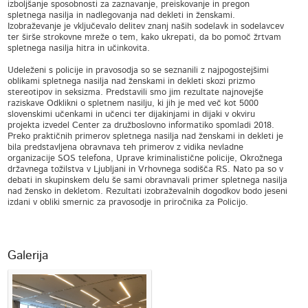
izboljšanje sposobnosti za zaznavanje, preiskovanje in pregon
spletnega nasilja in nadlegovanja nad dekleti in ženskami.
Izobraževanje je vključevalo delitev znanj naših sodelavk in sodelavcev
ter širše strokovne mreže o tem, kako ukrepati, da bo pomoč žrtvam
spletnega nasilja hitra in učinkovita.
Udeleženi s policije in pravosodja so se seznanili z najpogostejšimi
oblikami spletnega nasilja nad ženskami in dekleti skozi prizmo
stereotipov in seksizma. Predstavili smo jim rezultate najnovejše
raziskave Odklikni o spletnem nasilju, ki jih je med več kot 5000
slovenskimi učenkami in učenci ter dijakinjami in dijaki v okviru
projekta izvedel Center za družboslovno informatiko spomladi 2018.
Preko praktičnih primerov spletnega nasilja nad ženskami in dekleti je
bila predstavljena obravnava teh primerov z vidika nevladne
organizacije SOS telefona, Uprave kriminalistične policije, Okrožnega
državnega tožilstva v Ljubljani in Vrhovnega sodišča RS. Nato pa so v
debati in skupinskem delu še sami obravnavali primer spletnega nasilja
nad žensko in dekletom. Rezultati izobraževalnih dogodkov bodo jeseni
izdani v obliki smernic za pravosodje in priročnika za Policijo.
Galerija