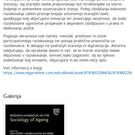
staranju, saj starejše osebe prepoznavajo kot strokovnjake za lastno
življenje in pomembne soustvarjalce znanja. Poleg izboljšanja kakovosti
raziskovanja takšni pristopi krepijo avtonomijo starejših oseb,
spodbujajo bolj vključujoče inovacije ter povečujejo verjetnost, da bodo
raziskovalne ugotovitve prispevale k dejanskim izboljšavam v praksi in
oblikovanju politik.
Poglavje obravnava tudi načela, metode, prednosti in izzive
participativnega raziskovanja ter ponuja praktična priporočila za
raziskovalce, ki delujejo na področjih staranja in digitalizacije. Avtorice
zaključujejo, da vprašanje danes ni več, ali bi morali starejše osebe
vključevati v raziskovanje, temveč kako zagotoviti, da bo njihovo
sodelovanje bolj smiselno, vključujoče in bo imelo večji vpliv.
Več informacij o knjigi:
https://www.elgaronline.com/edcollbook/book/9781802206630/9781802206
Galerija