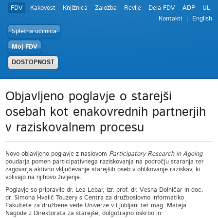
FDV
Kakovost
Knjižnica
Založba
Revije
Dela FDV
ADP
UL
Kontakti
English
Spletna učilnica
Moj FDV
DOSTOPNOST
Objavljeno poglavje o starejši
osebah kot enakovrednih partnerjih
v raziskovalnem procesu
Novo objavljeno poglavje z naslovom
Participatory Research in Ageing
poudarja pomen participativnega raziskovanja na področju staranja ter
zagovarja aktivno vključevanje starejših oseb v oblikovanje raziskav, ki
vplivajo na njihovo življenje.
Poglavje so pripravile dr. Lea Lebar, izr. prof. dr. Vesna Dolničar in doc.
dr. Simona Hvalič Touzery s Centra za družboslovno informatiko
Fakultete za družbene vede Univerze v Ljubljani ter mag. Mateja
Nagode z Direktorata za starejše, dolgotrajno oskrbo in