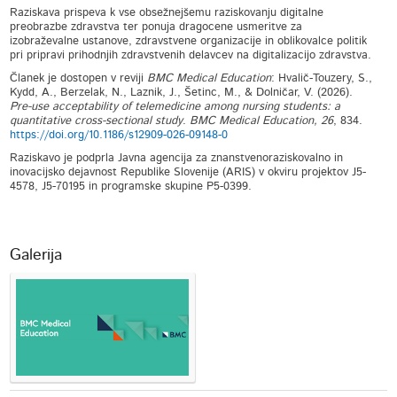
Raziskava prispeva k vse obsežnejšemu raziskovanju digitalne
preobrazbe zdravstva ter ponuja dragocene usmeritve za
izobraževalne ustanove, zdravstvene organizacije in oblikovalce politik
pri pripravi prihodnjih zdravstvenih delavcev na digitalizacijo zdravstva.
Članek je dostopen v reviji
BMC Medical Education
: Hvalič-Touzery, S.,
Kydd, A., Berzelak, N., Laznik, J., Šetinc, M., & Dolničar, V. (2026).
Pre-use acceptability of telemedicine among nursing students: a
quantitative cross-sectional study
.
BMC Medical Education, 26
, 834.
https://doi.org/10.1186/s12909-026-09148-0
Raziskavo je podprla Javna agencija za znanstvenoraziskovalno in
inovacijsko dejavnost Republike Slovenije (ARIS) v okviru projektov J5-
4578, J5-70195 in programske skupine P5-0399.
Galerija