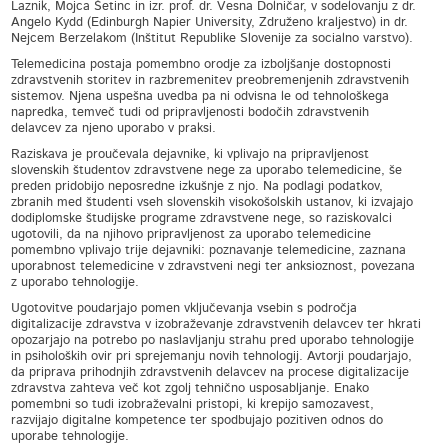
Laznik, Mojca Šetinc in izr. prof. dr. Vesna Dolničar, v sodelovanju z dr.
Angelo Kydd (Edinburgh Napier University, Združeno kraljestvo) in dr.
Nejcem Berzelakom (Inštitut Republike Slovenije za socialno varstvo).
Telemedicina postaja pomembno orodje za izboljšanje dostopnosti
zdravstvenih storitev in razbremenitev preobremenjenih zdravstvenih
sistemov. Njena uspešna uvedba pa ni odvisna le od tehnološkega
napredka, temveč tudi od pripravljenosti bodočih zdravstvenih
delavcev za njeno uporabo v praksi.
Raziskava je proučevala dejavnike, ki vplivajo na pripravljenost
slovenskih študentov zdravstvene nege za uporabo telemedicine, še
preden pridobijo neposredne izkušnje z njo. Na podlagi podatkov,
zbranih med študenti vseh slovenskih visokošolskih ustanov, ki izvajajo
dodiplomske študijske programe zdravstvene nege, so raziskovalci
ugotovili, da na njihovo pripravljenost za uporabo telemedicine
pomembno vplivajo trije dejavniki: poznavanje telemedicine, zaznana
uporabnost telemedicine v zdravstveni negi ter anksioznost, povezana
z uporabo tehnologije.
Ugotovitve poudarjajo pomen vključevanja vsebin s področja
digitalizacije zdravstva v izobraževanje zdravstvenih delavcev ter hkrati
opozarjajo na potrebo po naslavljanju strahu pred uporabo tehnologije
in psiholoških ovir pri sprejemanju novih tehnologij. Avtorji poudarjajo,
da priprava prihodnjih zdravstvenih delavcev na procese digitalizacije
zdravstva zahteva več kot zgolj tehnično usposabljanje. Enako
pomembni so tudi izobraževalni pristopi, ki krepijo samozavest,
razvijajo digitalne kompetence ter spodbujajo pozitiven odnos do
uporabe tehnologije.