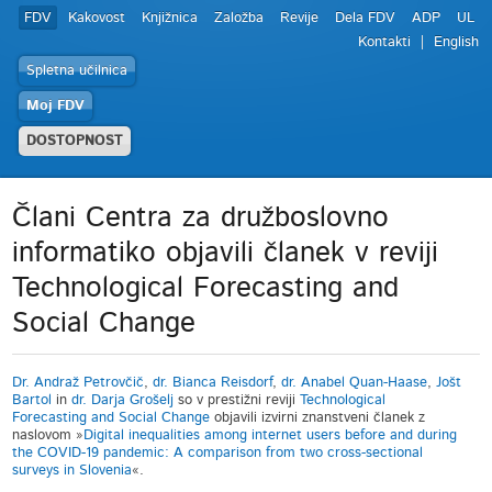
FDV
Kakovost
Knjižnica
Založba
Revije
Dela FDV
ADP
UL
Kontakti
English
Spletna učilnica
Moj FDV
DOSTOPNOST
Člani Centra za družboslovno
informatiko objavili članek v reviji
Technological Forecasting and
Social Change
Dr. Andraž Petrovčič
,
dr. Bianca Reisdorf
,
dr. Anabel Quan-Haase
,
Jošt
Bartol
in
dr. Darja Grošelj
so v prestižni reviji
Technological
Forecasting and Social Change
objavili izvirni znanstveni članek z
naslovom »
Digital inequalities among internet users before and during
the COVID-19 pandemic: A comparison from two cross-sectional
surveys in Slovenia
«.