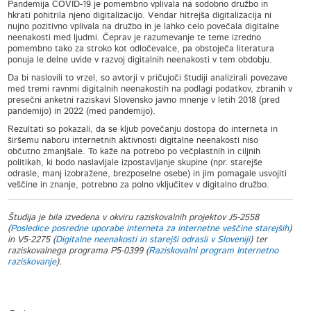
Pandemija COVID-19 je pomembno vplivala na sodobno družbo in
hkrati pohitrila njeno digitalizacijo. Vendar hitrejša digitalizacija ni
nujno pozitivno vplivala na družbo in je lahko celo povečala digitalne
neenakosti med ljudmi. Čeprav je razumevanje te teme izredno
pomembno tako za stroko kot odločevalce, pa obstoječa literatura
ponuja le delne uvide v razvoj digitalnih neenakosti v tem obdobju.
Da bi naslovili to vrzel, so avtorji v pričujoči študiji analizirali povezave
med tremi ravnmi digitalnih neenakostih na podlagi podatkov, zbranih v
presečni anketni raziskavi Slovensko javno mnenje v letih 2018 (pred
pandemijo) in 2022 (med pandemijo).
Rezultati so pokazali, da se kljub povečanju dostopa do interneta in
širšemu naboru internetnih aktivnosti digitalne neenakosti niso
občutno zmanjšale. To kaže na potrebo po večplastnih in ciljnih
politikah, ki bodo naslavljale izpostavljanje skupine (npr. starejše
odrasle, manj izobražene, brezposelne osebe) in jim pomagale usvojiti
veščine in znanje, potrebno za polno vključitev v digitalno družbo.
Študija je bila izvedena v okviru raziskovalnih projektov J5-2558
(
Posledice posredne uporabe interneta za internetne veščine starejših
)
in V5-2275 (
Digitalne neenakosti in starejši odrasli v Sloveniji
) ter
raziskovalnega programa P5-0399 (
Raziskovalni program Internetno
raziskovanje
).