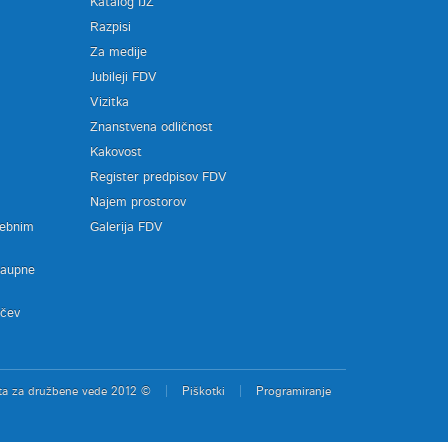
Katalog IJZ
Razpisi
Za medije
Jubileji FDV
Vizitka
Znanstvena odličnost
Kakovost
Register predpisov FDV
a
Najem prostorov
sebnim
Galerija FDV
zaupne
ačev
ta za družbene vede 2012 ©
Piškotki
Programiranje