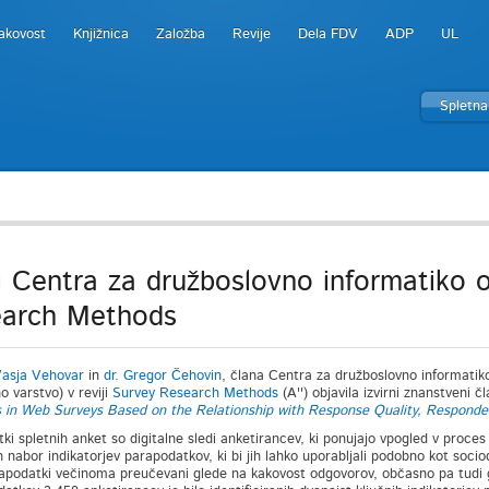
akovost
Knjižnica
Založba
Revije
Dela FDV
ADP
UL
Spletna
i Centra za družboslovno informatiko ob
arch Methods
 Vasja Vehovar
in
dr. Gregor Čehovin
, člana Centra za družboslovno informatik
o varstvo) v reviji
Survey Research Methods
(A'') objavila izvirni znanstveni 
s in Web Surveys Based on the Relationship with Response Quality, Responde
i spletnih anket so digitalne sledi anketirancev, ki ponujajo vpogled v proces o
 nabor indikatorjev parapodatkov, ki bi jih lahko uporabljali podobno kot soci
apodatki večinoma preučevani glede na kakovost odgovorov, občasno pa tudi g