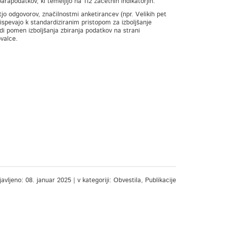
parapodatkov, ki temeljijo na 112 začetnih indikatorjih.
tjo odgovorov, značilnostmi anketirancev (npr. Velikih pet
ispevajo k standardiziranim pristopom za izboljšanje
tudi pomen izboljšanja zbiranja podatkov na strani
ovalce.
avljeno: 08. januar 2025 | v kategoriji: Obvestila, Publikacije