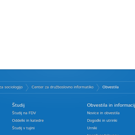
a sociologijo
Center za družboslovno informatiko
Obvestila
Študij
Obvestila in informaci
Študij na FDV
Novice in obvestila
Oddelki in katedre
Dogodki in utrinki
Študij v tujini
Urniki