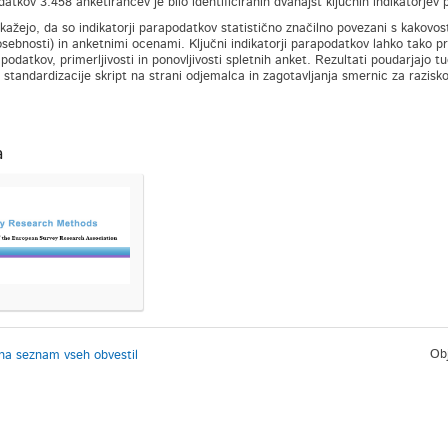
datkov 3.458 anketirancev je bilo identificiranih dvanajst ključnih indikatorjev 
 kažejo, da so indikatorji parapodatkov statistično značilno povezani s kakovos
osebnosti) in anketnimi ocenami. Ključni indikatorji parapodatkov lahko tako pr
podatkov, primerljivosti in ponovljivosti spletnih anket. Rezultati poudarjajo 
, standardizacije skript na strani odjemalca in zagotavljanja smernic za razisk
a
Obj
na seznam vseh obvestil