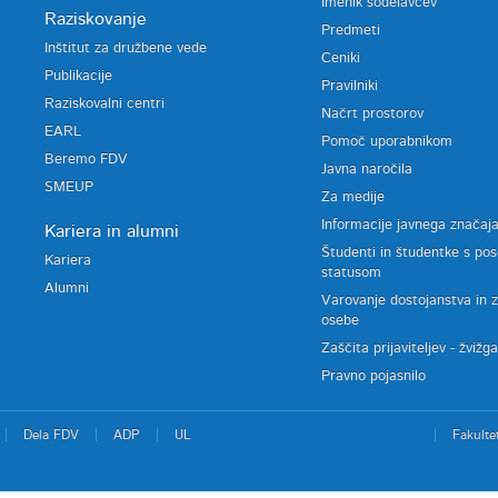
Imenik sodelavcev
Raziskovanje
Predmeti
Inštitut za družbene vede
Ceniki
Publikacije
Pravilniki
Raziskovalni centri
Načrt prostorov
EARL
Pomoč uporabnikom
Beremo FDV
Javna naročila
SMEUP
Za medije
Informacije javnega značaj
Kariera in alumni
Študenti in študentke s po
Kariera
statusom
Alumni
Varovanje dostojanstva in 
osebe
Zaščita prijaviteljev - žvižg
Pravno pojasnilo
Dela FDV
ADP
UL
Fakulte