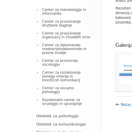
analizi po
Rezultati
Center za metodologijo in
dimenzij 
informatiko
kakovosti 
Center za proučevanje
strežnika
družbene blaginje
Center za proučevanje
organizacij in človeških virov
Galerij
Center za diplomatske,
mednarodnoekonomske in
pravne študije
Center za prostorsko
sociologijo
Center za raziskovanje
javnega mnenja in
množičnih komunikacij
Center za socialno
psihologijo
Raziskovalni center za
strategijo in upravljanje
Nazaj 
Oddelek za politologijo
Oddelek za komunikologijo