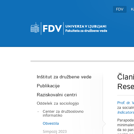
FDV
K
Član
Inštitut za družbene vede
Rese
Publikacije
Raziskovalni centri
Prof. dr.
Oddelek za sociologijo
za socialn
Center za družboslovno
Indicator
informatiko
Parapodatk
Obvestila
minimalen
da so par
Simpozij 2023