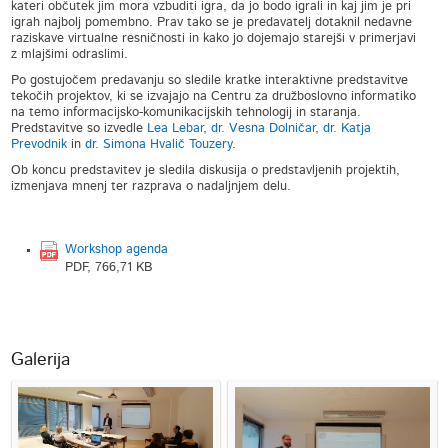
kateri občutek jim mora vzbuditi igra, da jo bodo igrali in kaj jim je pri
igrah najbolj pomembno. Prav tako se je predavatelj dotaknil nedavne
raziskave virtualne resničnosti in kako jo dojemajo starejši v primerjavi
z mlajšimi odraslimi.
Po gostujočem predavanju so sledile kratke interaktivne predstavitve
tekočih projektov, ki se izvajajo na Centru za družboslovno informatiko
na temo informacijsko-komunikacijskih tehnologij in staranja.
Predstavitve so izvedle
Lea Lebar
,
dr. Vesna Dolničar
,
dr. Katja
Prevodnik
in
dr. Simona Hvalič Touzery
.
Ob koncu predstavitev je sledila diskusija o predstavljenih projektih,
izmenjava mnenj ter razprava o nadaljnjem delu.
Workshop agenda
PDF, 766,71 KB
Galerija