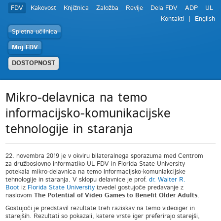
FDV
Kakovost
Knjižnica
Založba
Revije
Dela FDV
ADP
UL
Kontakti
English
Spletna učilnica
Moj FDV
DOSTOPNOST
Mikro-delavnica na temo
informacijsko-komunikacijske
tehnologije in staranja
22. novembra 2019 je v okviru bilateralnega sporazuma med Centrom
za družboslovno informatiko UL FDV in Florida State University
potekala mikro-delavnica na temo informacijsko-komuniakcijske
tehnologije in staranja. V sklopu delavnice je prof.
dr. Walter R.
Boot
iz
Florida State University
izvedel gostujoče predavanje z
naslovom
The Potential of Video Games to Benefit Older Adults.
Gostujoči je predstavil rezultate treh raziskav na temo videoiger in
starejših. Rezultati so pokazali, katere vrste iger preferirajo starejši,