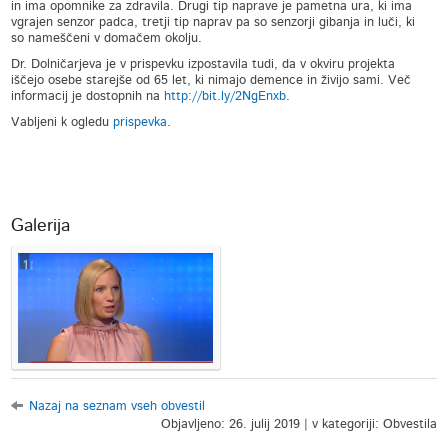
in ima opomnike za zdravila. Drugi tip naprave je pametna ura, ki ima
vgrajen senzor padca, tretji tip naprav pa so senzorji gibanja in luči, ki
so nameščeni v domačem okolju.
Dr. Dolničarjeva je v prispevku izpostavila tudi, da v okviru projekta
iščejo osebe starejše od 65 let, ki nimajo demence in živijo sami. Več
informacij je dostopnih na
http://bit.ly/2NgEnxb
.
Vabljeni k ogledu
prispevka
.
Galerija
Nazaj na seznam vseh obvestil
Objavljeno: 26. julij 2019 | v kategoriji: Obvestila