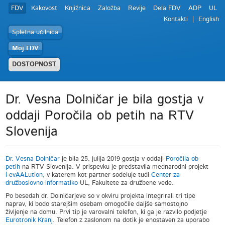
FDV
Kakovost
Knjižnica
Založba
Revije
Dela FDV
ADP
UL
Kontakti
English
Spletna učilnica
Moj FDV
DOSTOPNOST
Dr. Vesna Dolničar je bila gostja v
oddaji Poročila ob petih na RTV
Slovenija
Dr. Vesna Dolničar
je bila 25. julija 2019 gostja v oddaji
Poročila ob
petih
na RTV Slovenija. V prispevku je predstavila mednarodni projekt
i-evAALution
, v katerem kot partner sodeluje tudi
Center za
družboslovno informatiko
UL, Fakultete za družbene vede.
Po besedah dr. Dolničarjeve so v okviru projekta integrirali tri tipe
naprav, ki bodo starejšim osebam omogočile daljše samostojno
življenje na domu. Prvi tip je varovalni telefon, ki ga je razvilo podjetje
Eurotronik Kranj
. Telefon z zaslonom na dotik je enostaven za uporabo