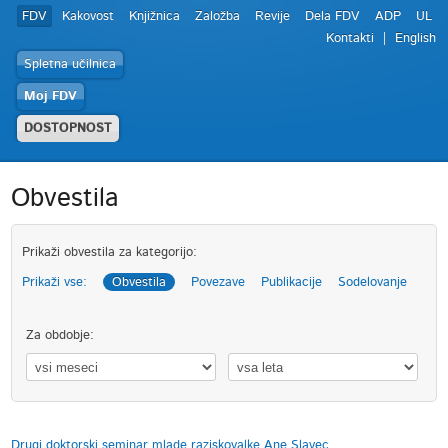
FDV
Kakovost
Knjižnica
Založba
Revije
Dela FDV
ADP
UL
Kontakti
English
Spletna učilnica
Moj FDV
DOSTOPNOST
Obvestila
Prikaži obvestila za kategorijo:
Prikaži vse:
Obvestila
Povezave
Publikacije
Sodelovanje
Za obdobje:
Drugi doktorski seminar mlade raziskovalke Ane Slavec