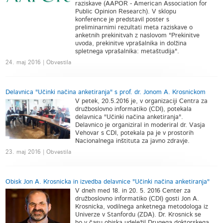
raziskave (AAPOR - American Association for
Public Opinion Research). V sklopu
konference je predstavil poster s
preliminarnimi rezultati meta raziskave o
anketnih prekinitvah z naslovom "Prekinitve
uvoda, prekinitve vprašalnika in dolžina
spletnega vprašalnika: metaštudija".
24. maj 2016 | Obvestila
Delavnica "Učinki načina anketiranja" s prof. dr. Jonom A. Krosnickom
V petek, 20.5.2016 je, v organizaciji Centra za
družboslovno informatiko (CDI), potekala
delavnica "Učinki načina anketiranja".
Delavnico je organiziral in moderiral dr. Vasja
Vehovar s CDI, potekala pa je v prostorih
Nacionalnega inštituta za javno zdravje.
23. maj 2016 | Obvestila
Obisk Jon A. Krosnicka in izvedba delavnice "Učinki načina anketiranja"
V dneh med 18. in 20. 5. 2016 Center za
družboslovno informatiko (CDI) gosti Jon A.
Krosnicka, vodilnega anketnega metodologa iz
Univerze v Stanfordu (ZDA). Dr. Krosnick se
bo v času obiska udeležil Drugega doktorskega