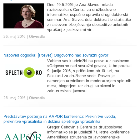
Dne, 19.5.2016 je Ana Slavec, mlada
raziskovalka s Centra za družboslovno
informatiko, uspešno opravila drugi doktorski
seminar. Ana Slavec dela doktorat iz statistike
z naslovom Izboljševanje ubeseditve anketnih
vprašanj z jezikovnimi viri.
26. maj 2016 | Obvestila
Napoved dogodka: [Posvet] Odgovorno nad sovražni govor
Vabimo vas k udeležbi na posvetu z naslovom
»Odgovorno nad sovražni govor«, ki bo potekal
9. junija 2016, s pričetkom ob 10. uri, na
Fakulteti za družbene vede. Posvet je
namenjen urednikom in moderatorjem spletnih
mest, blogerjem ter drugi strokovni in
zainteresirani javnosti.
26. maj 2016 | Obvestila
Predstavitev posterja na AAPOR konferenci: Prekinitve uvoda,
prekinitve vprašalnika in dolžina spletnega vprašalnika
Gregor Čehovin s Centra za družboslovno
informatiko se je udeležil 71. letne konference
Ameriškega združenja za javnomnenjske