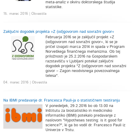
meta-analiz v okviru doktorskega študija
statistike.
15. marec 2016 | Obvestila
Zaključni dogodek projekta »Z (od)govorom nad sovražni govor«
Februarja 2016 se je zaključil projekt »Z
(od)govorom nad sovražni govor«, ki se je
pričel izvajati marca 2014 in spada v Program
Norveškega finančnega mehanizma. Ob tej
priložnosti je 25.2.2016 na Gospodarskem
razstavišču v Ljubljani potekal zaključni
dogodek projekta "Z (od)govorom nad sovražni
govor – Zagon neodvisnega povezovalnega
telesa".
04. marec 2016 | Obvestila
Na IBMI predavanje dr. Francesca Pauli-ja o statističnem testiranju
V ponedeljek, 29.2.2016 bo ob 13.00 na
Inštitutu za biostatistiko in medicinsko
informatiko (IBMI) potekalo predavanje z
naslovom "Hypotheses testing: is it good for
science?", ki ga bo vodil dr. Francesco Pauli iz
Univerze v Trstu.