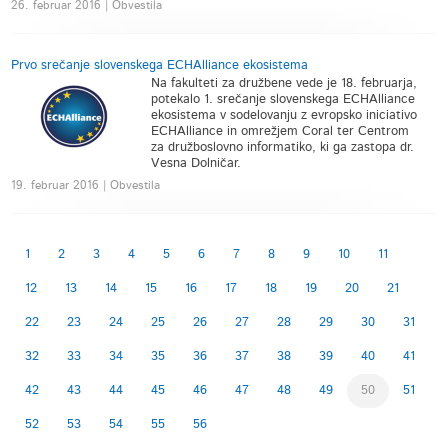
26. februar 2016 | Obvestila
Prvo srečanje slovenskega ECHAlliance ekosistema
Na fakulteti za družbene vede je 18. februarja,
potekalo 1. srečanje slovenskega ECHAlliance
ekosistema v sodelovanju z evropsko iniciativo
ECHAlliance in omrežjem Coral ter Centrom
za družboslovno informatiko, ki ga zastopa dr.
Vesna Dolničar.
19. februar 2016 | Obvestila
1
2
3
4
5
6
7
8
9
10
11
12
13
14
15
16
17
18
19
20
21
22
23
24
25
26
27
28
29
30
31
32
33
34
35
36
37
38
39
40
41
42
43
44
45
46
47
48
49
50
51
52
53
54
55
56