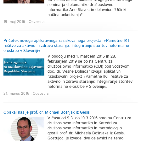
seminarja diplomantke družboslovne
informatike Ane Slavec in delavnice "Učinki
načina anketiranja".
19. maj 2016 | Obvestila
Pričetek novega aplikativnega raziskovalnega projekta: »Pametne IKT
rešitve za aktivno in zdravo staranje: Integriranje storitev neformalne
e-oskrbe v Sloveniji«
V obdobju med 1. marcem 2016 in 28.
februarjem 2019 se bo na Centru za
družboslovno informatiko (CDI) pod vodstvom
doc. dr. Vesne Dolničar izvajal aplikativni
raziskovalni projekt »Pametne IKT rešitve za
aktivno in zdravo staranje: Integriranje storitev
neformalne e-oskrbe v Sloveniji«.
21. marec 2016 | Obvestila
Obiskal nas je prof. dr. Michael Bošnjak iz Gesis
V času od 9.3. do 10.3.2016 smo na Centru za
družboslovno informatiko in Katedri za
družboslovno informatiko in metodologijo
gostili prof. dr. Michaela Bošnjaka iz Gesis.
Gostujoči je izvedel dve delavnici na temo