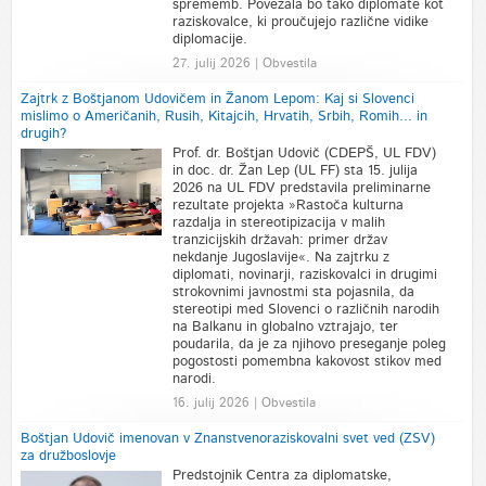
sprememb. Povezala bo tako diplomate kot
raziskovalce, ki proučujejo različne vidike
diplomacije.
27. julij 2026 | Obvestila
Zajtrk z Boštjanom Udovičem in Žanom Lepom: Kaj si Slovenci
mislimo o Američanih, Rusih, Kitajcih, Hrvatih, Srbih, Romih... in
drugih?
Prof. dr. Boštjan Udovič (CDEPŠ, UL FDV)
in doc. dr. Žan Lep (UL FF) sta 15. julija
2026 na UL FDV predstavila preliminarne
rezultate projekta »Rastoča kulturna
razdalja in stereotipizacija v malih
tranzicijskih državah: primer držav
nekdanje Jugoslavije«. Na zajtrku z
diplomati, novinarji, raziskovalci in drugimi
strokovnimi javnostmi sta pojasnila, da
stereotipi med Slovenci o različnih narodih
na Balkanu in globalno vztrajajo, ter
poudarila, da je za njihovo preseganje poleg
pogostosti pomembna kakovost stikov med
narodi.
16. julij 2026 | Obvestila
Boštjan Udovič imenovan v Znanstvenoraziskovalni svet ved (ZSV)
za družboslovje
Predstojnik Centra za diplomatske,