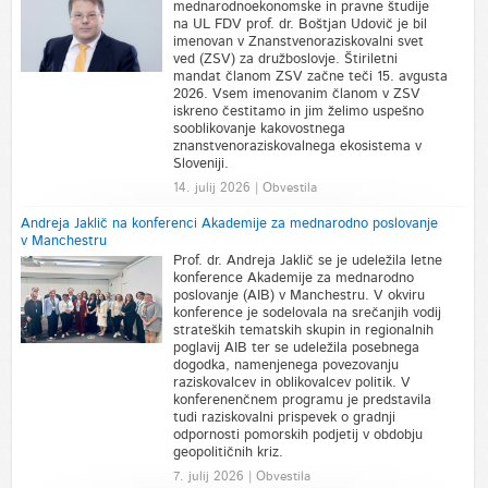
mednarodnoekonomske in pravne študije
na UL FDV prof. dr. Boštjan Udovič je bil
imenovan v Znanstvenoraziskovalni svet
ved (ZSV) za družboslovje. Štiriletni
mandat članom ZSV začne teči 15. avgusta
2026. Vsem imenovanim članom v ZSV
iskreno čestitamo in jim želimo uspešno
sooblikovanje kakovostnega
znanstvenoraziskovalnega ekosistema v
Sloveniji.
14. julij 2026 | Obvestila
Andreja Jaklič na konferenci Akademije za mednarodno poslovanje
v Manchestru
Prof. dr. Andreja Jaklič se je udeležila letne
konference Akademije za mednarodno
poslovanje (AIB) v Manchestru. V okviru
konference je sodelovala na srečanjih vodij
strateških tematskih skupin in regionalnih
poglavij AIB ter se udeležila posebnega
dogodka, namenjenega povezovanju
raziskovalcev in oblikovalcev politik. V
konferenenčnem programu je predstavila
tudi raziskovalni prispevek o gradnji
odpornosti pomorskih podjetij v obdobju
geopolitičnih kriz.
7. julij 2026 | Obvestila