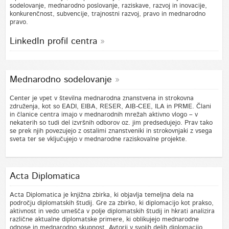
sodelovanje, mednarodno poslovanje, raziskave, razvoj in inovacije,
konkurenčnost, subvencije, trajnostni razvoj, pravo in mednarodno
pravo.
LinkedIn profil centra
Mednarodno sodelovanje
Center je vpet v številna mednarodna znanstvena in strokovna
združenja, kot so EADI, EIBA, RESER, AIB-CEE, ILA in PRME. Člani
in članice centra imajo v mednarodnih mrežah aktivno vlogo – v
nekaterih so tudi del izvršnih odborov oz. jim predsedujejo. Prav tako
se prek njih povezujejo z ostalimi znanstveniki in strokovnjaki z vsega
sveta ter se vključujejo v mednarodne raziskovalne projekte.
Acta Diplomatica
Acta Diplomatica je knjižna zbirka, ki objavlja temeljna dela na
področju diplomatskih študij. Gre za zbirko, ki diplomacijo kot prakso,
aktivnost in vedo umešča v polje diplomatskih študij in hkrati analizira
različne aktualne diplomatske primere, ki oblikujejo mednarodne
odnose in mednarodno skupnost. Avtorji v svojih delih diplomacijo