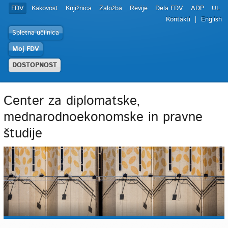
FDV
Kakovost
Knjižnica
Založba
Revije
Dela FDV
ADP
UL
Kontakti
English
Spletna učilnica
Moj FDV
DOSTOPNOST
Center za diplomatske,
mednarodnoekonomske in pravne
študije