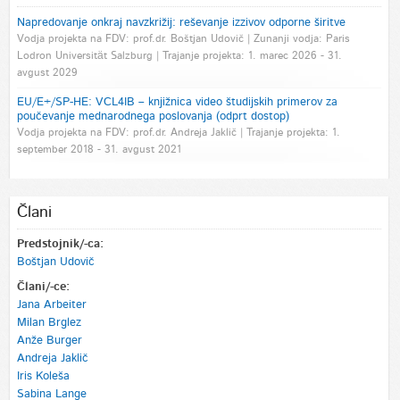
Napredovanje onkraj navzkrižij: reševanje izzivov odporne širitve
Vodja projekta na FDV: prof.dr. Boštjan Udovič | Zunanji vodja: Paris
Lodron Universität Salzburg | Trajanje projekta: 1. marec 2026 - 31.
avgust 2029
EU/E+/SP-HE: VCL4IB – knjižnica video študijskih primerov za
poučevanje mednarodnega poslovanja (odprt dostop)
Vodja projekta na FDV: prof.dr. Andreja Jaklič | Trajanje projekta: 1.
september 2018 - 31. avgust 2021
Člani
Predstojnik/-ca:
Boštjan Udovič
Člani/-ce:
Jana Arbeiter
Milan Brglez
Anže Burger
Andreja Jaklič
Iris Koleša
Sabina Lange