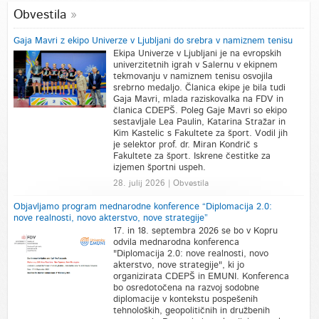
Obvestila
Gaja Mavri z ekipo Univerze v Ljubljani do srebra v namiznem tenisu
Ekipa Univerze v Ljubljani je na evropskih
univerzitetnih igrah v Salernu v ekipnem
tekmovanju v namiznem tenisu osvojila
srebrno medaljo. Članica ekipe je bila tudi
Gaja Mavri, mlada raziskovalka na FDV in
članica CDEPŠ. Poleg Gaje Mavri so ekipo
sestavljale Lea Paulin, Katarina Stražar in
Kim Kastelic s Fakultete za šport. Vodil jih
je selektor prof. dr. Miran Kondrič s
Fakultete za šport. Iskrene čestitke za
izjemen športni uspeh.
28. julij 2026 | Obvestila
Objavljamo program mednarodne konference “Diplomacija 2.0:
nove realnosti, novo akterstvo, nove strategije”
17. in 18. septembra 2026 se bo v Kopru
odvila mednarodna konferenca
"Diplomacija 2.0: nove realnosti, novo
akterstvo, nove strategije", ki jo
organizirata CDEPŠ in EMUNI. Konferenca
bo osredotočena na razvoj sodobne
diplomacije v kontekstu pospešenih
tehnoloških, geopolitičnih in družbenih