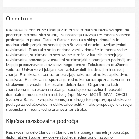
O centru
Raziskovalni center se ukvarja z interdisciplinarnim raziskovanjem na
področjih diplomatskih študij, trajnostnega razvoja ter mednarodnega
poslovanja in prava. Člani in članice centra v sklopu domačih in
mednarodnih projektov sodelujejo s številnimi drugimi uveljavljenimi
raziskovalci. Prav tako so intenzivno vpeti v domače in mednarodne
raziskovalne, strokovne in svetovalne mreže, v katerih izmenjujejo
raziskovalna spoznanja z ostalimi strokovnjaki z omenjenih področij ter
krepijo prepoznavnost raziskovalnega centra, Fakultete za družbene
vede ter Univerze v Ljubljani kot raziskovalnih institucij in institucij
znanja. Raziskovalci centra pripravljajo tako temeljne kot aplikativne
raziskave. Raziskovalna spoznanja redno komunicirajo znanstvenim in
strokovnim javnostim ter ostalim deležnikom. Organizirajo tudi
znanstvena in strokovna srečanja, sodelujejo na različnih posvetih
domačih in mednarodnih institucij (npr. MZEZ, MGTŠ, MVZI, OECD,
Svetovna Banka, Evropska komisija in drugi) ter pripravljajo strokovne
podlage za odločevalce in oblikovalce politik. Tako prispevajo k razvoju
slovenske in mednarodne znanosti ter stroke.
Ključna raziskovalna področja
Raziskovalno delo članov in članic centra obsega naslednja področja:
diplomatske študije, evropske študije, mednarodno razvojno