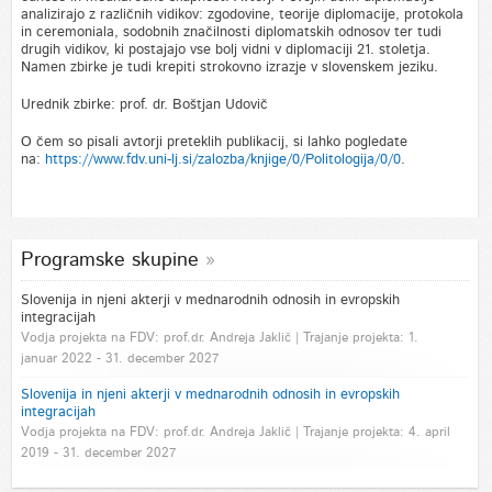
analizirajo z različnih vidikov: zgodovine, teorije diplomacije, protokola
in ceremoniala, sodobnih značilnosti diplomatskih odnosov ter tudi
drugih vidikov, ki postajajo vse bolj vidni v diplomaciji 21. stoletja.
Namen zbirke je tudi krepiti strokovno izrazje v slovenskem jeziku.
Urednik zbirke: prof. dr. Boštjan Udovič
O čem so pisali avtorji preteklih publikacij, si lahko pogledate
na:
https://www.fdv.uni-lj.si/zalozba/knjige/0/Politologija/0/0
.
Programske skupine
Slovenija in njeni akterji v mednarodnih odnosih in evropskih
integracijah
Vodja projekta na FDV: prof.dr. Andreja Jaklič | Trajanje projekta: 1.
januar 2022 - 31. december 2027
Slovenija in njeni akterji v mednarodnih odnosih in evropskih
integracijah
Vodja projekta na FDV: prof.dr. Andreja Jaklič | Trajanje projekta: 4. april
2019 - 31. december 2027