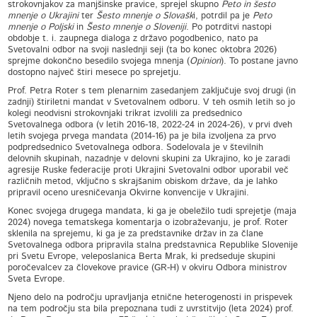
strokovnjakov za manjšinske pravice, sprejel skupno
Peto in šesto
mnenje o Ukrajini
ter
Šesto mnenje o Slovašk
i, potrdil pa je
Peto
mnenje o Poljski
in
Šesto mnenje o Sloveniji
. Po potrditvi nastopi
obdobje t. i. zaupnega dialoga z državo pogodbenico, nato pa
Svetovalni odbor na svoji naslednji seji (ta bo konec oktobra 2026)
sprejme dokončno besedilo svojega mnenja (
Opinion
). To postane javno
dostopno največ štiri mesece po sprejetju.
Prof. Petra Roter s tem plenarnim zasedanjem zaključuje svoj drugi (in
zadnji) štiriletni mandat v Svetovalnem odboru. V teh osmih letih so jo
kolegi neodvisni strokovnjaki trikrat izvolili za predsednico
Svetovalnega odbora (v letih 2016-18, 2022-24 in 2024-26), v prvi dveh
letih svojega prvega mandata (2014-16) pa je bila izvoljena za prvo
podpredsednico Svetovalnega odbora. Sodelovala je v številnih
delovnih skupinah, nazadnje v delovni skupini za Ukrajino, ko je zaradi
agresije Ruske federacije proti Ukrajini Svetovalni odbor uporabil več
različnih metod, vključno s skrajšanim obiskom države, da je lahko
pripravil oceno uresničevanja Okvirne konvencije v Ukrajini.
Konec svojega drugega mandata, ki ga je obeležilo tudi sprejetje (maja
2024) novega tematskega komentarja o izobraževanju, je prof. Roter
sklenila na sprejemu, ki ga je za predstavnike držav in za člane
Svetovalnega odbora pripravila stalna predstavnica Republike Slovenije
pri Svetu Evrope, veleposlanica Berta Mrak, ki predseduje skupini
poročevalcev za človekove pravice (GR-H) v okviru Odbora ministrov
Sveta Evrope.
Njeno delo na področju upravljanja etnične heterogenosti in prispevek
na tem področju sta bila prepoznana tudi z uvrstitvijo (leta 2024) prof.