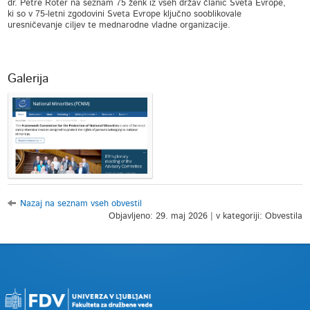
dr. Petre Roter na seznam 75 ženk iz vseh držav članic Sveta Evrope,
ki so v 75-letni zgodovini Sveta Evrope ključno sooblikovale
uresničevanje ciljev te mednarodne vladne organizacije.
Galerija
Nazaj na seznam vseh obvestil
Objavljeno: 29. maj 2026 | v kategoriji: Obvestila