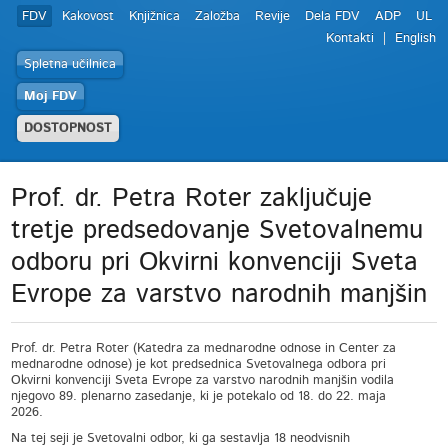
FDV
Kakovost
Knjižnica
Založba
Revije
Dela FDV
ADP
UL
Kontakti
English
Spletna učilnica
Moj FDV
DOSTOPNOST
Prof. dr. Petra Roter zaključuje
tretje predsedovanje Svetovalnemu
odboru pri Okvirni konvenciji Sveta
Evrope za varstvo narodnih manjšin
Prof. dr. Petra Roter (Katedra za mednarodne odnose in Center za
mednarodne odnose) je kot predsednica Svetovalnega odbora pri
Okvirni konvenciji Sveta Evrope za varstvo narodnih manjšin vodila
njegovo 89. plenarno zasedanje, ki je potekalo od 18. do 22. maja
2026.
Na tej seji je Svetovalni odbor, ki ga sestavlja 18 neodvisnih