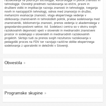
raziskovanja na področjih sociologije, kulturologije in politik znanosti in
tehnologije. Osrednji predmeti raziskovanja so etični, pravni in
družbeni vidiki in implikacije razvoja znanosti in tehnologije, tveganja
novih in nastajajočih tehnologij, odnos med znanostjo in družbo,
mehanizmi evalvacije znanosti, vloga ekspertnega vedenje v
oblikovanju znanstvenih in tehnoloških politik, prakse sodelovanja med
znanstveniki, bibliometrija znanosti, prenos vedenja iz akademskega v
gospodarsko-poslovni sektor, itd. Sodelavci centra so v okviru svojih
raziskovalnih dejavnosti vpeti v slovenski in mednarodni znanstveni
prostor in sodelujejo v slovenskih in mednarodnih raziskovalnih
projektih. Skrbijo tudi za prenos svojih rezultatov raziskovanja v
pedagoški proces na FDV ter razvijajo različne oblike ekspertnega
sodelovanja z uporabniki in deležniki v Sloveniji.
Obvestila
Programske skupine