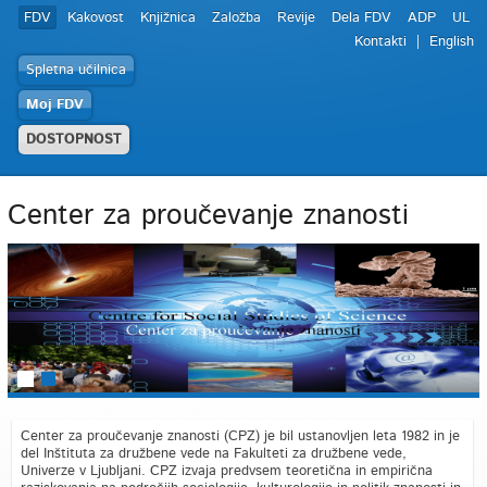
FDV
Kakovost
Knjižnica
Založba
Revije
Dela FDV
ADP
UL
Kontakti
English
Spletna učilnica
Moj FDV
DOSTOPNOST
Center za proučevanje znanosti
Center za proučevanje znanosti (CPZ) je bil ustanovljen leta 1982 in je
del Inštituta za družbene vede na Fakulteti za družbene vede,
Univerze v Ljubljani. CPZ izvaja predvsem teoretična in empirična