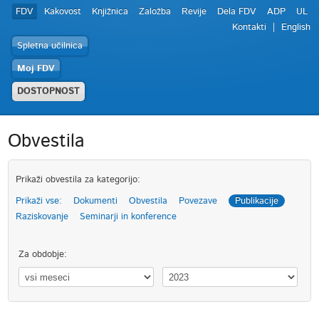
FDV
Kakovost
Knjižnica
Založba
Revije
Dela FDV
ADP
UL
Kontakti
English
Spletna učilnica
Moj FDV
DOSTOPNOST
Obvestila
Prikaži obvestila za kategorijo:
Prikaži vse:
Dokumenti
Obvestila
Povezave
Publikacije
Raziskovanje
Seminarji in konference
Za obdobje: