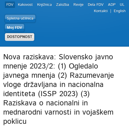
FDV
Kakovost
Knjižnica
Založba
Revije
Dela FDV
ADP
UL
Kontakti
English
Spletna učilnica
Moj FDV
DOSTOPNOST
Nova raziskava: Slovensko javno
mnenje 2023/2: (1) Ogledalo
javnega mnenja (2) Razumevanje
vloge državljana in nacionalna
identiteta (ISSP 2023) (3)
Raziskava o nacionalni in
mednarodni varnosti in vojaškem
poklicu