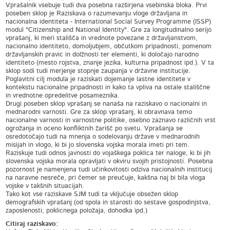
Vprašalnik vsebuje tudi dva posebna razširjena vsebinska bloka. Prvi
poseben sklop je Raziskava o razumevanju vloge državljana in
nacionalna identiteta - International Social Survey Programme (ISSP)
modul "Citizenship and National Identity". Gre za longitudinalno serijo
vprašanj, ki meri stališča in vrednote povezane z državljanstvom,
nacionalno identiteto, domoljubjem, občutkom pripadnosti, pomenom
državljanskih pravic in dolžnosti ter elementi, ki določajo narodno
identiteto (mesto rojstva, znanje jezika, kulturna pripadnost ipd.). V ta
sklop sodi tudi merjenje stopnje zaupanja v državne institucije.
Poglavitni cilj modula je raziskati dojemanje lastne identitete v
kontekstu nacionalne pripadnosti in kako ta vpliva na ostale stališčne
in vrednotne opredelitve posameznika.
Drugi poseben sklop vprašanj se nanaša na raziskavo o nacionalni in
mednarodni varnosti. Gre za sklop vprašanj, ki obravnava temo
nacionalne varnosti in varnostne politike, osebno zaznavo različnih vrst
ogrožanja in oceno konfliktnih žarišč po svetu. Vprašanja se
osredotočajo tudi na mnenja o sodelovanju države v mednarodnih
misijah in vlogo, ki bi jo slovenska vojska morala imeti pri tem.
Raziskuje tudi odnos javnosti do vojaškega poklica ter naloge, ki bi jih
slovenska vojska morala opravljati v okviru svojih pristojnosti. Posebna
pozornost je namenjena tudi učinkovitosti odziva nacionalnih institucij
na naravne nesreče, pri čemer se preučuje, kakšna naj bi bila vloga
vojske v takšnih situacijah.
Tako kot vse raziskave SJM tudi ta vključuje obsežen sklop
demografskih vprašanj (od spola in starosti do sestave gospodinjstva,
zaposlenosti, poklicnega položaja, dohodka ipd.)
Citiraj raziskavo: