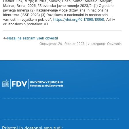
Hafner Fink, Mitja; Kurdija, Slavko; Uhan, Samo; Malešič, Marjan;
Malnar, Brina, 2026, "Slovensko javno mnenje 2023/2: (1) Ogledalo
javnega mnenja (2) Razumevanje vloge državljana in nacionalna
identiteta (ISSP 2023) (3) Raziskava o nacionalni in mednarodni
varnosti in vojaškem poklicu",
https://doi.org/10.17898/10058
, Arhiv
družboslovnih podatkov, V1
Nazaj na seznam vseh obvestil
Objavljeno: 25. februar 2026 | v kategoriji: Obvestila
Prisotni in dostopni smo tudi: