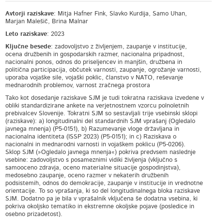
Avtorji raziskave
: Mitja Hafner Fink, Slavko Kurdija, Samo Uhan,
Marjan Malešič, Brina Malnar
Leto raziskave
: 2023
Ključne besede
: zadovoljstvo z življenjem, zaupanje v institucije,
ocena družbenih in gospodarskih razmer, nacionalna pripadnost,
nacionalni ponos, odnos do priseljencev in manjšin, družbena in
politična participacija, občutek varnosti, zaupanje, ogrožanje varnosti,
uporaba vojaške sile, vojaški poklic, članstvo v NATO, reševanje
mednarodnih problemov, varnost zračnega prostora
Tako kot dosedanje raziskave SJM je tudi tokratna raziskava izvedene v
obliki standardizirane ankete na verjetnostnem vzorcu polnoletnih
prebivalcev Slovenije. Tokratni SJM so sestavljali trije vsebinski sklopi
(raziskave): a) longitudinalni del standardnih SJM vprašanj (Ogledalo
javnega mnenja) (P5-0151), b) Razumevanje vloge državljana in
nacionalna identiteta (ISSP 2023) (P5-0151); in c) Raziskava o
nacionalni in mednarodni varnosti in vojaškem poklicu (P5-0206).
Sklop SJM (»Ogledalo javnega mnenja«) pokriva predvsem naslednje
vsebine: zadovoljstvo s posameznimi vidiki življenja (vključno s
samooceno zdravja, oceno materialne situacije gospodinjstva),
medosebno zaupanje, oceno razmer v nekaterih družbenih
podsistemih, odnos do demokracije, zaupanje v institucije in vrednotne
orientacije. To so vprašanja, ki so del longitudinalnega bloka raziskave
SJM. Dodatno pa je bila v vprašalnik vključena še dodatna vsebina, ki
pokriva okoljsko tematiko in ekstremne okoljske pojave (posledice in
osebno prizadetost).