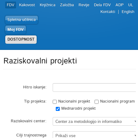
FDV
Kakovost
Knjižnica
Založba
Revije
Dela FDV
ADP
UL
Kontakti
English
Spletna učilnica
Moj FDV
DOSTOPNOST
Raziskovalni projekti
Hitro iskanje:
Tip projekta:
Nacionalni projekt
Nacionalni program
Mednarodni projekt
Raziskovalni center:
Cilji trajnostnega