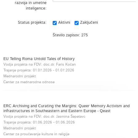
razvoja in umetne
inteligence:
Status projekta:
Aktivni
Zaključeni
Število zapisov:
275
EU Telling Roma Untold Tales of History
Vodja projekta na FDV: doc.dr. Faris Kočan
Trajanje projekta:
01.07.2026
-
01.07.2026
Mednarodni projekt
Center za mednarodne odnose
ERC Archiving and Curating the Margins: Queer Memory Activism and
infrastructures in Southeastern and Eastern Europe - Qeast
Vodja projekta na FDV: doc.dr. Jasmina Šepetavc
Trajanje projekta:
01.06.2026
-
01.06.2026
Mednarodni projekt
Center za proučevanje kulture in religije