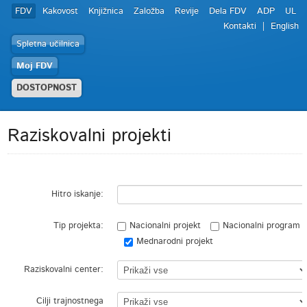
FDV
Kakovost
Knjižnica
Založba
Revije
Dela FDV
ADP
UL
Kontakti
English
Spletna učilnica
Moj FDV
DOSTOPNOST
Raziskovalni projekti
Hitro iskanje:
Tip projekta:
Nacionalni projekt
Nacionalni program
Mednarodni projekt
Raziskovalni center:
Cilji trajnostnega