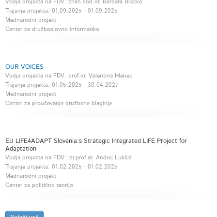
Vodja projekta na FDV: znan.sod.dr. Barbara Brečko
Trajanje projekta:
01.09.2025
-
01.09.2025
Mednarodni projekt
Center za družboslovno informatiko
OUR VOICES
Vodja projekta na FDV: prof.dr. Valentina Hlebec
Trajanje projekta:
01.05.2025
-
30.04.2027
Mednarodni projekt
Center za proučevanje družbene blaginje
EU LIFE4ADAPT Slovenia:s Strategic Integrated LIFE Project for
Adaptation
Vodja projekta na FDV: izr.prof.dr. Andrej Lukšič
Trajanje projekta:
01.02.2025
-
01.02.2025
Mednarodni projekt
Center za politično teorijo